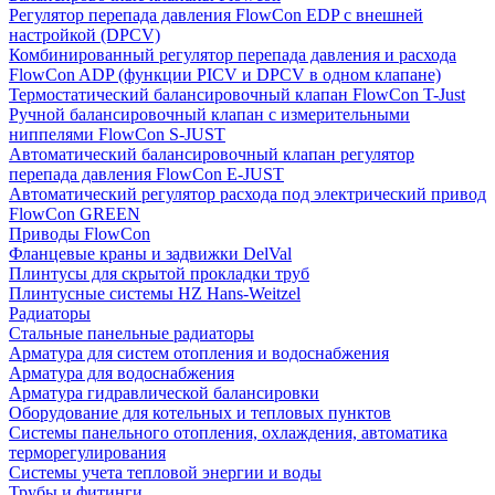
Регулятор перепада давления FlowСon EDP с внешней
настройкой (DPCV)
Комбинированный регулятор перепада давления и расхода
FlowСon ADP (функции PICV и DPCV в одном клапане)
Термостатический балансировочный клапан FlowСon T-Just
Ручной балансировочный клапан с измерительными
ниппелями FlowСon S-JUST
Автоматический балансировочный клапан регулятор
перепада давления FlowСon E-JUST
Автоматический регулятор расхода под электрический привод
FlowСon GREEN
Приводы FlowCon
Фланцевые краны и задвижки DelVal
Плинтусы для скрытой прокладки труб
Плинтусные системы HZ Hans-Weitzel
Радиаторы
Стальные панельные радиаторы
Арматура для систем отопления и водоснабжения
Арматура для водоснабжения
Арматура гидравлической балансировки
Оборудование для котельных и тепловых пунктов
Системы панельного отопления, охлаждения, автоматика
терморегулирования
Системы учета тепловой энергии и воды
Трубы и фитинги