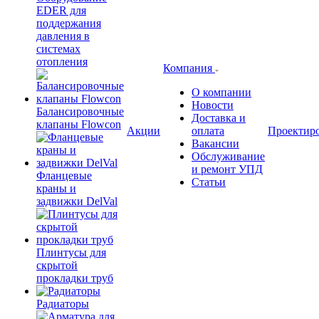
EDER для
поддержания
давления в
системах
отопления
Компания
О компании
Новости
Балансировочные
Доставка и
клапаны Flowcon
Акции
оплата
Проектир
Вакансии
Обслуживание
и ремонт УПД
Фланцевые
Статьи
краны и
задвижки DelVal
Плинтусы для
скрытой
прокладки труб
Радиаторы