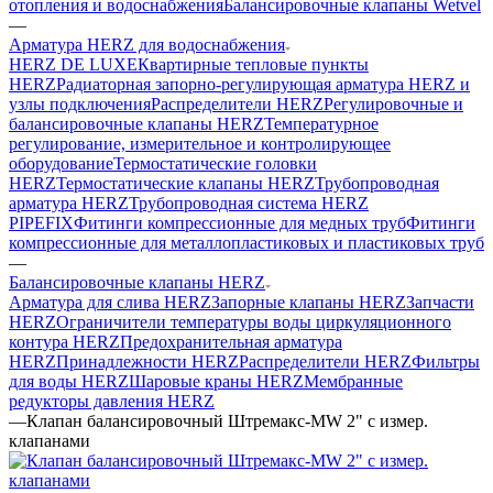
отопления и водоснабжения
Балансировочные клапаны Wetvel
—
Арматура HERZ для водоснабжения
HERZ DE LUXE
Квартирные тепловые пункты
HERZ
Радиаторная запорно-регулирующая арматура HERZ и
узлы подключения
Распределители HERZ
Регулировочные и
балансировочные клапаны HERZ
Температурное
регулирование, измерительное и контролирующее
оборудование
Термостатические головки
HERZ
Термостатические клапаны HERZ
Трубопроводная
арматура HERZ
Трубопроводная система HERZ
PIPEFIX
Фитинги компрессионные для медных труб
Фитинги
компрессионные для металлопластиковых и пластиковых труб
—
Балансировочные клапаны HERZ
Арматура для слива HERZ
Запорные клапаны HERZ
Запчасти
HERZ
Ограничители температуры воды циркуляционного
контура HERZ
Предохранительная арматура
HERZ
Принадлежности HERZ
Распределители HERZ
Фильтры
для воды HERZ
Шаровые краны HERZ
Мембранные
редукторы давления HERZ
—
Клапан балансировочный Штремакс-MW 2" с измер.
клапанами