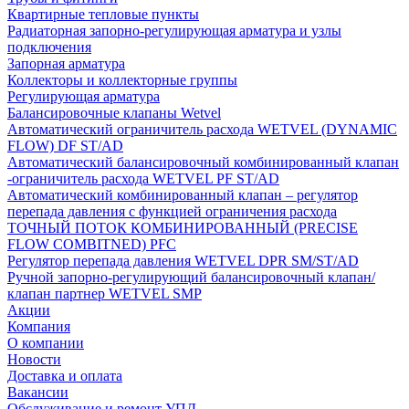
Квартирные тепловые пункты
Радиаторная запорно-регулирующая арматура и узлы
подключения
Запорная арматура
Коллекторы и коллекторные группы
Регулирующая арматура
Балансировочные клапаны Wetvel
Автоматический ограничитель расхода WETVEL (DYNAMIC
FLOW) DF ST/AD
Автоматический балансировочный комбинированный клапан
-ограничитель расхода WETVEL PF ST/AD
Автоматический комбинированный клапан – регулятор
перепада давления с функцией ограничения расхода
ТОЧНЫЙ ПОТОК КОМБИНИРОВАННЫЙ (PRECISE
FLOW COMBIТNED) PFC
Регулятор перепада давления WETVEL DPR SM/ST/AD
Ручной запорно-регулирующий балансировочный клапан/
клапан партнер WETVEL SMP
Акции
Компания
О компании
Новости
Доставка и оплата
Вакансии
Обслуживание и ремонт УПД