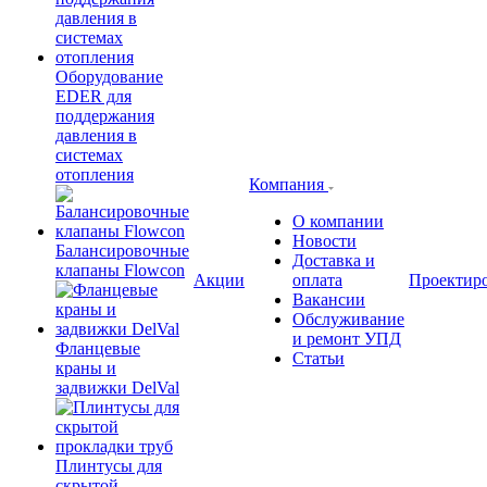
Оборудование
EDER для
поддержания
давления в
системах
отопления
Компания
О компании
Новости
Балансировочные
Доставка и
клапаны Flowcon
Акции
оплата
Проектир
Вакансии
Обслуживание
и ремонт УПД
Фланцевые
Статьи
краны и
задвижки DelVal
Плинтусы для
скрытой