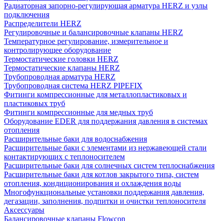
Радиаторная запорно-регулирующая арматура HERZ и узлы
подключения
Распределители HERZ
Регулировочные и балансировочные клапаны HERZ
Температурное регулирование, измерительное и
контролирующее оборудование
Термостатические головки HERZ
Термостатические клапаны HERZ
Трубопроводная арматура HERZ
Трубопроводная система HERZ PIPEFIX
Фитинги компрессионные для металлопластиковых и
пластиковых труб
Фитинги компрессионные для медных труб
Оборудование EDER для поддержания давления в системах
отопления
Расширительные баки для водоснабжения
Расширительные баки с элементами из нержавеющей стали
контактирующих с теплоносителем
Расширительные баки для солнечных систем теплоснабжения
Расширительные баки для котлов закрытого типа, систем
отопления, кондиционирования и охлаждения воды
Многофункциональные установки поддержания давления,
дегазации, заполнения, подпитки и очистки теплоносителя
Аксессуары
Балансировочные клапаны Flowcon