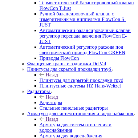
Термостатический балансировочный клапан
FlowСon T-Just
Ручной балансировочный клапан с
измерительными ниппелями FlowСon S-
JUST
Автоматический балансировочный клапан
регулятор перепада давления FlowСon E-
JUST
Автоматический регулятор расхода под
электрический привод FlowСon GREEN
Приводы FlowCon
Фланцевые краны и задвижки DelVal
Плинтусы для скрытой прокладки труб
Назад
Плинтусы для скрытой прокладки труб
Плинтусные системы HZ Hans-Weitzel
Радиаторы
Назад
Радиаторы
Стальные панельные радиаторы
Арматура для систем отопления и водоснабжения
Назад
Арматура для систем отопления и
водоснабжения
Арматура для водоснабжения