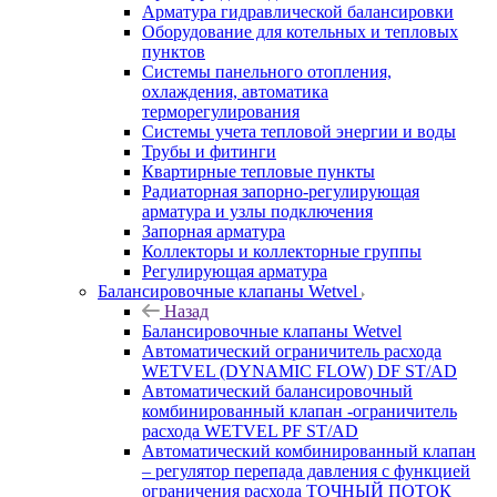
Арматура гидравлической балансировки
Оборудование для котельных и тепловых
пунктов
Системы панельного отопления,
охлаждения, автоматика
терморегулирования
Системы учета тепловой энергии и воды
Трубы и фитинги
Квартирные тепловые пункты
Радиаторная запорно-регулирующая
арматура и узлы подключения
Запорная арматура
Коллекторы и коллекторные группы
Регулирующая арматура
Балансировочные клапаны Wetvel
Назад
Балансировочные клапаны Wetvel
Автоматический ограничитель расхода
WETVEL (DYNAMIC FLOW) DF ST/AD
Автоматический балансировочный
комбинированный клапан -ограничитель
расхода WETVEL PF ST/AD
Автоматический комбинированный клапан
– регулятор перепада давления с функцией
ограничения расхода ТОЧНЫЙ ПОТОК