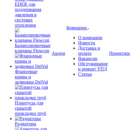
EDER для
поддержания
давления в
системах
отопления
Компания
О компании
Новости
Балансировочные
Доставка и
клапаны Flowcon
Акции
оплата
Проектир
Вакансии
Обслуживание
и ремонт УПД
Фланцевые
Статьи
краны и
задвижки DelVal
Плинтусы для
скрытой
прокладки труб
Радиаторы