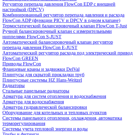
Регулятор перепада давления FlowСon EDP с внешней
настройкой (DPCV)
Комбинированный регулятор перепада давления и расхода
FlowСon ADP (функции PICV и DPCV в одном клапане)
Термостатический балансировочный клапан FlowСon T-Just
Ручной балансировочный клапан с измерительными
ниппелями FlowСon S-JUST
Автоматический балансировочный клапан регулятор
перепада давления FlowСon E-JUST
Автоматический регулятор расхода под электрический привод
FlowСon GREEN
Приводы FlowCon
Фланцевые краны и задвижки DelVal
Плинтусы для скрытой прокладки труб
Плинтусные системы HZ Hans-Weitzel
Радиаторы
Стальные панельные радиаторы
Арматура для систем отопления и водоснабжения
Арматура для водоснабжения
Арматура гидравлической балансировки
Оборудование для котельных и тепловых пунктов
Системы панельного отопления, охлаждения, автоматика
терморегулирования
Системы учета тепловой энергии и воды
Трубы и фитинги