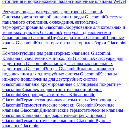
отопления и водоснабжения
Балансировочные клапаны Wetvel
—
Регулирующая арматура для радиаторов Giacomini
Системы учета тепловой энергии и воды Giacomini
Системы
панельного отопления, охлаждения, автоматика
терморегулирования Giacomini
Оборудование для котельных и
тепловых пунктов Giacomini
Арматура гидравлической
балансировки Giacomini
Трубы и фитинги Giacomini
Шаровые
краны Giacomini
Коллекторы и коллекторные сборки Giacomini
—
Комплектующие для радиаторных клапанов Giacomini
Клапаны с увеличенным проходом Giacomini
Аксессуары для
радиаторов Giacomini
Клапаны для стальных панельных
радиаторов Giacomini
Зонды Giacomini
Клапаны нижнего
подключения для однотрубных систем Giacomini
Клапаны
нижнего подключения для двухтрубных систем
Giacomini
Kлапаны хромированные с глянцевым покрытием
Giacomini
Kомплекты для отопительных приборов
Giacomini
Беспроводная система - Klimadomotic
Giacomini
Терморегулирующая автоматика - беспроводная
Giacomini
Термостатические головки Giacomini
Отсечные
клапаны Giacomini
Динамические термостатические клапаны
Giacomini
Клапаны с предварительной регулировкой
Giacomini
Термостатические клапаны Giacomini
Ручные
клапаны Giacomini