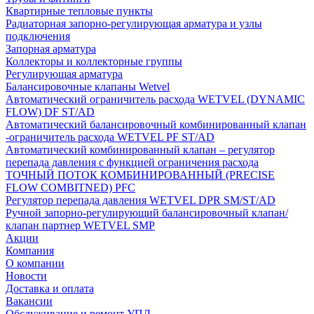
Квартирные тепловые пункты
Радиаторная запорно-регулирующая арматура и узлы
подключения
Запорная арматура
Коллекторы и коллекторные группы
Регулирующая арматура
Балансировочные клапаны Wetvel
Автоматический ограничитель расхода WETVEL (DYNAMIC
FLOW) DF ST/AD
Автоматический балансировочный комбинированный клапан
-ограничитель расхода WETVEL PF ST/AD
Автоматический комбинированный клапан – регулятор
перепада давления с функцией ограничения расхода
ТОЧНЫЙ ПОТОК КОМБИНИРОВАННЫЙ (PRECISE
FLOW COMBIТNED) PFC
Регулятор перепада давления WETVEL DPR SM/ST/AD
Ручной запорно-регулирующий балансировочный клапан/
клапан партнер WETVEL SMP
Акции
Компания
О компании
Новости
Доставка и оплата
Вакансии
Обслуживание и ремонт УПД