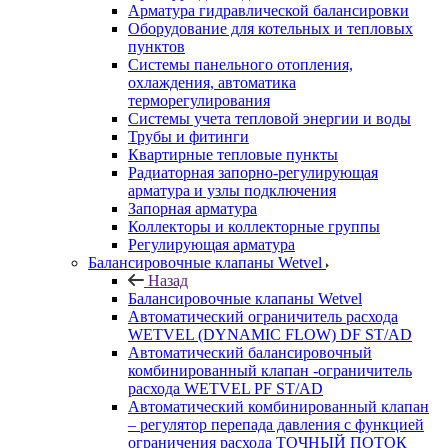
Арматура гидравлической балансировки
Оборудование для котельных и тепловых
пунктов
Системы панельного отопления,
охлаждения, автоматика
терморегулирования
Системы учета тепловой энергии и воды
Трубы и фитинги
Квартирные тепловые пункты
Радиаторная запорно-регулирующая
арматура и узлы подключения
Запорная арматура
Коллекторы и коллекторные группы
Регулирующая арматура
Балансировочные клапаны Wetvel
Назад
Балансировочные клапаны Wetvel
Автоматический ограничитель расхода
WETVEL (DYNAMIC FLOW) DF ST/AD
Автоматический балансировочный
комбинированный клапан -ограничитель
расхода WETVEL PF ST/AD
Автоматический комбинированный клапан
– регулятор перепада давления с функцией
ограничения расхода ТОЧНЫЙ ПОТОК