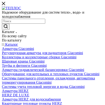
Надежное оборудование для систем тепло-, водо- и
холодоснабжения
Каталог
По всему сайту
По каталогу
Каталог
Арматура Giacomini
Регулирующая арматура для радиаторов Giacomini
Коллекторы и коллекторные сборки Giacomini
Шаровые краны Giacomini
Трубы и фитинги Giacomini
Арматура гидравлической балансировки Giacomini
Оборудование для котельных и тепловых пунктов Giacomini
Системы панельного отопления, охлаждения, автоматика
терморегулирования Giacomini
Системы учета тепловой энергии и воды Giacomini
Арматура HERZ
HERZ DE LUXE
Арматура HERZ для водоснабжения
Квартирные тепловые пункты HERZ