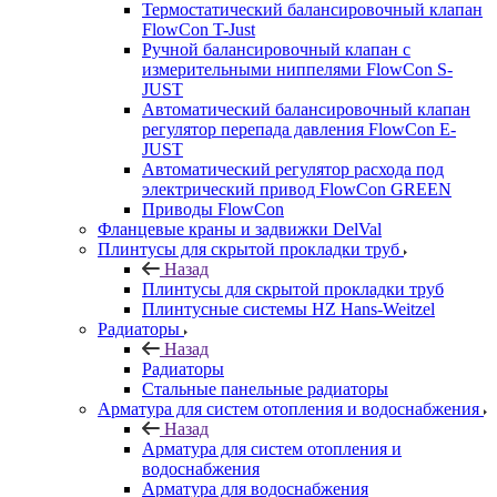
Термостатический балансировочный клапан
FlowСon T-Just
Ручной балансировочный клапан с
измерительными ниппелями FlowСon S-
JUST
Автоматический балансировочный клапан
регулятор перепада давления FlowСon E-
JUST
Автоматический регулятор расхода под
электрический привод FlowСon GREEN
Приводы FlowCon
Фланцевые краны и задвижки DelVal
Плинтусы для скрытой прокладки труб
Назад
Плинтусы для скрытой прокладки труб
Плинтусные системы HZ Hans-Weitzel
Радиаторы
Назад
Радиаторы
Стальные панельные радиаторы
Арматура для систем отопления и водоснабжения
Назад
Арматура для систем отопления и
водоснабжения
Арматура для водоснабжения