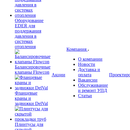
Оборудование
EDER для
поддержания
давления в
системах
отопления
Компания
О компании
Новости
Балансировочные
Доставка и
клапаны Flowcon
Акции
оплата
Проектир
Вакансии
Обслуживание
и ремонт УПД
Фланцевые
Статьи
краны и
задвижки DelVal
Плинтусы для
скрытой