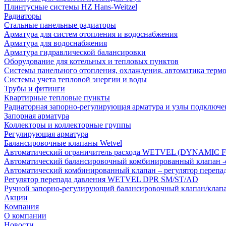
Плинтусные системы HZ Hans-Weitzel
Радиаторы
Стальные панельные радиаторы
Арматура для систем отопления и водоснабжения
Арматура для водоснабжения
Арматура гидравлической балансировки
Оборудование для котельных и тепловых пунктов
Системы панельного отопления, охлаждения, автоматика терм
Системы учета тепловой энергии и воды
Трубы и фитинги
Квартирные тепловые пункты
Радиаторная запорно-регулирующая арматура и узлы подключе
Запорная арматура
Коллекторы и коллекторные группы
Регулирующая арматура
Балансировочные клапаны Wetvel
Автоматический ограничитель расхода WETVEL (DYNAMIC 
Автоматический балансировочный комбинированный клапан 
Автоматический комбинированный клапан – регулятор п
Регулятор перепада давления WETVEL DPR SM/ST/AD
Ручной запорно-регулирующий балансировочный клапан/кла
Акции
Компания
О компании
Новости