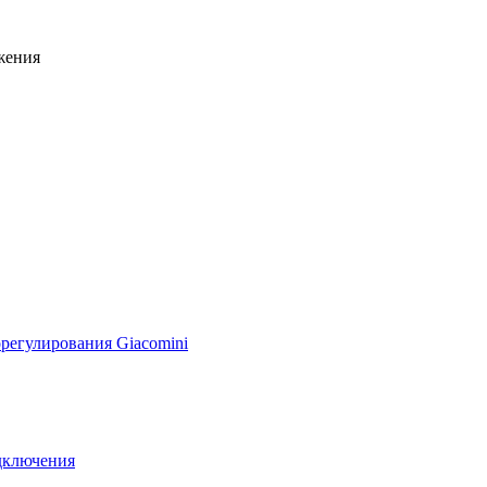
жения
регулирования Giacomini
дключения