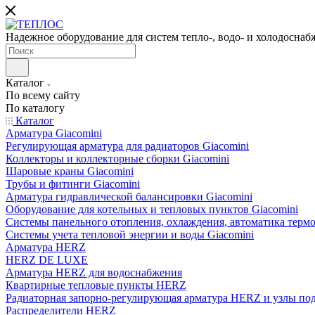
Надежное оборудование для систем тепло-, водо- и холодоснаб
Каталог
По всему сайту
По каталогу
Каталог
Арматура Giacomini
Регулирующая арматура для радиаторов Giacomini
Коллекторы и коллекторные сборки Giacomini
Шаровые краны Giacomini
Трубы и фитинги Giacomini
Арматура гидравлической балансировки Giacomini
Оборудование для котельных и тепловых пунктов Giacomini
Системы панельного отопления, охлаждения, автоматика термо
Системы учета тепловой энергии и воды Giacomini
Арматура HERZ
HERZ DE LUXE
Арматура HERZ для водоснабжения
Квартирные тепловые пункты HERZ
Радиаторная запорно-регулирующая арматура HERZ и узлы по
Распределители HERZ