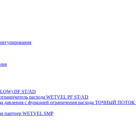
орегулирования
ния
FLOW) DF ST/AD
-ограничитель расхода WETVEL PF ST/AD
ерепада давления с функцией ограничения расхода ТОЧНЫ
пан партнер WETVEL SMP