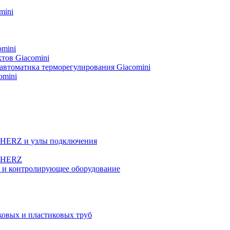
mini
omini
тов Giacomini
автоматика терморегулирования Giacomini
omini
а HERZ и узлы подключения
ы HERZ
е и контролирующее оборудование
овых и пластиковых труб