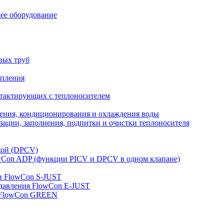
ее оборудование
вых труб
опления
нтактирующих с теплоносителем
ления, кондиционирования и охлаждения воды
ации, заполнения, подпитки и очистки теплоносителя
кой (DPCV)
owСon ADP (функции PICV и DPCV в одном клапане)
и FlowСon S-JUST
 давления FlowСon E-JUST
д FlowСon GREEN