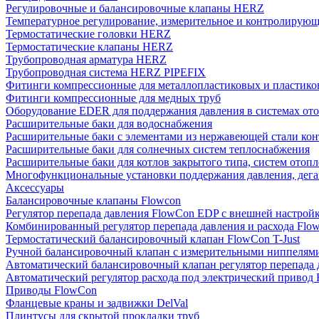
Регулировочные и балансировочные клапаны HERZ
Температурное регулирование, измерительное и контролирующ
Термостатические головки HERZ
Термостатические клапаны HERZ
Трубопроводная арматура HERZ
Трубопроводная система HERZ PIPEFIX
Фитинги компрессионные для металлопластиковых и пластико
Фитинги компрессионные для медных труб
Оборудование EDER для поддержания давления в системах от
Расширительные баки для водоснабжения
Расширительные баки с элементами из нержавеющей стали ко
Расширительные баки для солнечных систем теплоснабжения
Расширительные баки для котлов закрытого типа, систем отоп
Многофункциональные установки поддержания давления, дегаз
Аксессуары
Балансировочные клапаны Flowcon
Регулятор перепада давления FlowСon EDP с внешней настрой
Комбинированный регулятор перепада давления и расхода Fl
Термостатический балансировочный клапан FlowСon T-Just
Ручной балансировочный клапан с измерительными ниппелям
Автоматический балансировочный клапан регулятор перепада
Автоматический регулятор расхода под электрический приво
Приводы FlowCon
Фланцевые краны и задвижки DelVal
Плинтусы для скрытой прокладки труб