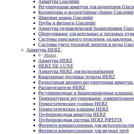
Арматура Giacomini
Регулирующая арматура для радиаторов Giaco
Коллекторы и коллекторные сборки Giacomini
Шаровые краны Giacomini
Трубы и фитинги Giacomini
Арматура гидравлической балансировки Giac
Оборудование для котельных и тепловых пунк
Системы панельного отопления, охлаждения, 
Системы учета тепловой энергии и воды Giac
Арматура HERZ
Назад
Арматура HERZ
HERZ DE LUXE
Арматура HERZ для водоснабжения
Квартирные тепловые пункты HERZ
Радиаторная запорно-регулирующая арматур
Распределители HERZ
Регулировочные и балансировочные клапан
Температурное регулирование, измерительно
Термостатические головки HERZ
Термостатические клапаны HERZ
Трубопроводная арматура HERZ
Трубопроводная система HERZ PIPEFIX
Фитинги компрессионные для металлопластик
Фитинги компрессионные для медных труб