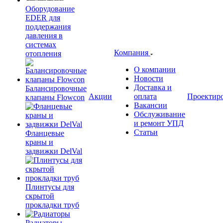
Оборудование
EDER для
поддержания
давления в
системах
Компания
отопления
О компании
Новости
Доставка и
Балансировочные
Акции
оплата
Проектир
клапаны Flowcon
Вакансии
Обслуживание
и ремонт УПД
Статьи
Фланцевые
краны и
задвижки DelVal
Плинтусы для
скрытой
прокладки труб
Радиаторы