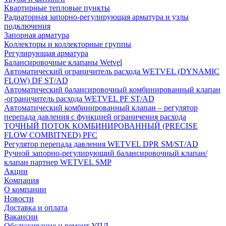
Квартирные тепловые пункты
Радиаторная запорно-регулирующая арматура и узлы
подключения
Запорная арматура
Коллекторы и коллекторные группы
Регулирующая арматура
Балансировочные клапаны Wetvel
Автоматический ограничитель расхода WETVEL (DYNAMIC
FLOW) DF ST/AD
Автоматический балансировочный комбинированный клапан
-ограничитель расхода WETVEL PF ST/AD
Автоматический комбинированный клапан – регулятор
перепада давления с функцией ограничения расхода
ТОЧНЫЙ ПОТОК КОМБИНИРОВАННЫЙ (PRECISE
FLOW COMBIТNED) PFC
Регулятор перепада давления WETVEL DPR SM/ST/AD
Ручной запорно-регулирующий балансировочный клапан/
клапан партнер WETVEL SMP
Акции
Компания
О компании
Новости
Доставка и оплата
Вакансии
Обслуживание и ремонт УПД