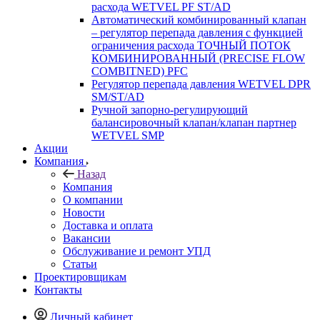
расхода WETVEL PF ST/AD
Автоматический комбинированный клапан
– регулятор перепада давления с функцией
ограничения расхода ТОЧНЫЙ ПОТОК
КОМБИНИРОВАННЫЙ (PRECISE FLOW
COMBIТNED) PFC
Регулятор перепада давления WETVEL DPR
SM/ST/AD
Ручной запорно-регулирующий
балансировочный клапан/клапан партнер
WETVEL SMP
Акции
Компания
Назад
Компания
О компании
Новости
Доставка и оплата
Вакансии
Обслуживание и ремонт УПД
Статьи
Проектировщикам
Контакты
Личный кабинет