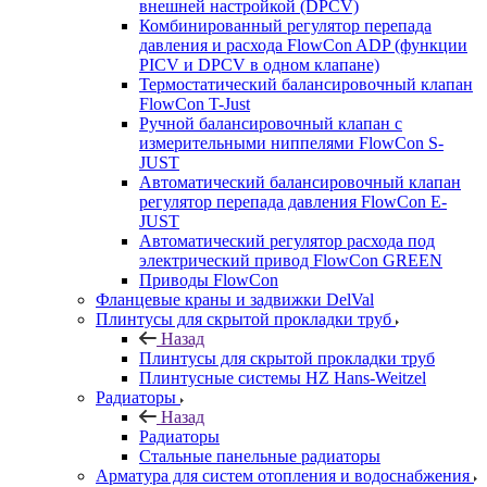
внешней настройкой (DPCV)
Комбинированный регулятор перепада
давления и расхода FlowСon ADP (функции
PICV и DPCV в одном клапане)
Термостатический балансировочный клапан
FlowСon T-Just
Ручной балансировочный клапан с
измерительными ниппелями FlowСon S-
JUST
Автоматический балансировочный клапан
регулятор перепада давления FlowСon E-
JUST
Автоматический регулятор расхода под
электрический привод FlowСon GREEN
Приводы FlowCon
Фланцевые краны и задвижки DelVal
Плинтусы для скрытой прокладки труб
Назад
Плинтусы для скрытой прокладки труб
Плинтусные системы HZ Hans-Weitzel
Радиаторы
Назад
Радиаторы
Стальные панельные радиаторы
Арматура для систем отопления и водоснабжения