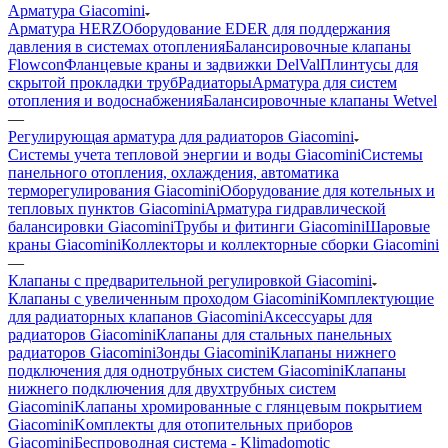
Арматура Giacomini
Арматура HERZ
Оборудование EDER для поддержания
давления в системах отопления
Балансировочные клапаны
Flowcon
Фланцевые краны и задвижки DelVal
Плинтусы для
скрытой прокладки труб
Радиаторы
Арматура для систем
отопления и водоснабжения
Балансировочные клапаны Wetvel
—
Регулирующая арматура для радиаторов Giacomini
Системы учета тепловой энергии и воды Giacomini
Системы
панельного отопления, охлаждения, автоматика
терморегулирования Giacomini
Оборудование для котельных и
тепловых пунктов Giacomini
Арматура гидравлической
балансировки Giacomini
Трубы и фитинги Giacomini
Шаровые
краны Giacomini
Коллекторы и коллекторные сборки Giacomini
—
Клапаны с предварительной регулировкой Giacomini
Клапаны с увеличенным проходом Giacomini
Комплектующие
для радиаторных клапанов Giacomini
Аксессуары для
радиаторов Giacomini
Клапаны для стальных панельных
радиаторов Giacomini
Зонды Giacomini
Клапаны нижнего
подключения для однотрубных систем Giacomini
Клапаны
нижнего подключения для двухтрубных систем
Giacomini
Kлапаны хромированные с глянцевым покрытием
Giacomini
Kомплекты для отопительных приборов
Giacomini
Беспроводная система - Klimadomotic