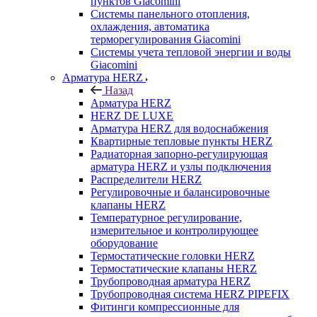
пунктов Giacomini
Системы панельного отопления,
охлаждения, автоматика
терморегулирования Giacomini
Системы учета тепловой энергии и воды
Giacomini
Арматура HERZ
Назад
Арматура HERZ
HERZ DE LUXE
Арматура HERZ для водоснабжения
Квартирные тепловые пункты HERZ
Радиаторная запорно-регулирующая
арматура HERZ и узлы подключения
Распределители HERZ
Регулировочные и балансировочные
клапаны HERZ
Температурное регулирование,
измерительное и контролирующее
оборудование
Термостатические головки HERZ
Термостатические клапаны HERZ
Трубопроводная арматура HERZ
Трубопроводная система HERZ PIPEFIX
Фитинги компрессионные для