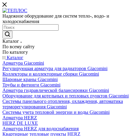
Надежное оборудование для систем тепло-, водо- и
холодоснабжения
Каталог
По всему сайту
По каталогу
Каталог
Арматура Giacomini
Регулирующая арматура для радиаторов Giacomini
Коллекторы и коллекторные сборки Giacomini
Шаровые краны Giacomini
Трубы и фитинги Giacomini
Арматура гидравлической балансировки Giacomini
Оборудование для котельных и тепловых пунктов Giacomini
Системы панельного отопления, охлаждения, автоматика
терморегулирования Giacomini
Системы учета тепловой энергии и воды Giacomini
Арматура HERZ
HERZ DE LUXE
Арматура HERZ для водоснабжения
Квартирные тепловые пункты HERZ