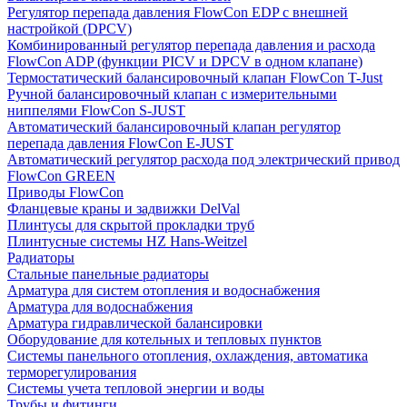
Регулятор перепада давления FlowСon EDP с внешней
настройкой (DPCV)
Комбинированный регулятор перепада давления и расхода
FlowСon ADP (функции PICV и DPCV в одном клапане)
Термостатический балансировочный клапан FlowСon T-Just
Ручной балансировочный клапан с измерительными
ниппелями FlowСon S-JUST
Автоматический балансировочный клапан регулятор
перепада давления FlowСon E-JUST
Автоматический регулятор расхода под электрический привод
FlowСon GREEN
Приводы FlowCon
Фланцевые краны и задвижки DelVal
Плинтусы для скрытой прокладки труб
Плинтусные системы HZ Hans-Weitzel
Радиаторы
Стальные панельные радиаторы
Арматура для систем отопления и водоснабжения
Арматура для водоснабжения
Арматура гидравлической балансировки
Оборудование для котельных и тепловых пунктов
Системы панельного отопления, охлаждения, автоматика
терморегулирования
Системы учета тепловой энергии и воды
Трубы и фитинги