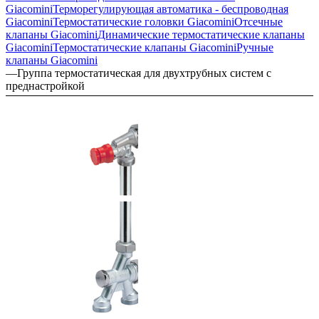
Giacomini
Терморегулирующая автоматика - беспроводная
Giacomini
Термостатические головки Giacomini
Отсечные
клапаны Giacomini
Динамические термостатические клапаны
Giacomini
Термостатические клапаны Giacomini
Ручные
клапаны Giacomini
—
Группа термостатическая для двухтрубных систем с
преднастройкой