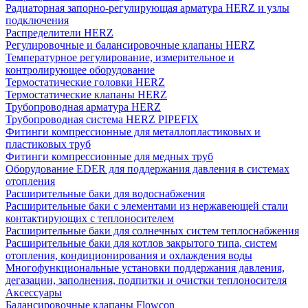
Радиаторная запорно-регулирующая арматура HERZ и узлы
подключения
Распределители HERZ
Регулировочные и балансировочные клапаны HERZ
Температурное регулирование, измерительное и
контролирующее оборудование
Термостатические головки HERZ
Термостатические клапаны HERZ
Трубопроводная арматура HERZ
Трубопроводная система HERZ PIPEFIX
Фитинги компрессионные для металлопластиковых и
пластиковых труб
Фитинги компрессионные для медных труб
Оборудование EDER для поддержания давления в системах
отопления
Расширительные баки для водоснабжения
Расширительные баки с элементами из нержавеющей стали
контактирующих с теплоносителем
Расширительные баки для солнечных систем теплоснабжения
Расширительные баки для котлов закрытого типа, систем
отопления, кондиционирования и охлаждения воды
Многофункциональные установки поддержания давления,
дегазации, заполнения, подпитки и очистки теплоносителя
Аксессуары
Балансировочные клапаны Flowcon