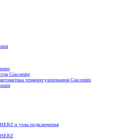
mini
omini
тов Giacomini
автоматика терморегулирования Giacomini
omini
а HERZ и узлы подключения
ы HERZ