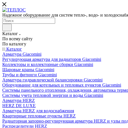
Надежное оборудование для систем тепло-, водо- и холодоснаб
Каталог
По всему сайту
По каталогу
Каталог
Арматура Giacomini
Регулирующая арматура для радиаторов Giacomini
Коллекторы и коллекторные сборки Giacomini
Шаровые краны Giacomini
Трубы и фитинги Giacomini
Арматура гидравлической балансировки Giacomini
Оборудование для котельных и тепловых пунктов Giacomini
Системы панельного отопления, охлаждения, автоматика термо
Системы учета тепловой энергии и воды Giacomini
Арматура HERZ
HERZ DE LUXE
Арматура HERZ для водоснабжения
Квартирные тепловые пункты HERZ
Радиаторная запорно-регулирующая арматура HERZ и узлы по
Распределители HERZ