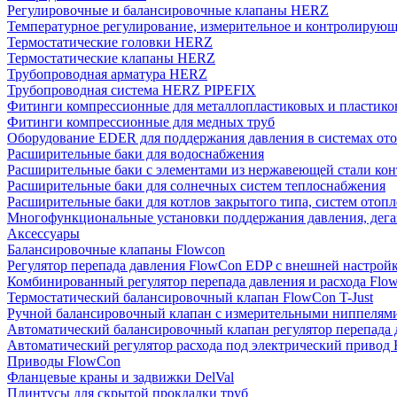
Регулировочные и балансировочные клапаны HERZ
Температурное регулирование, измерительное и контролирующ
Термостатические головки HERZ
Термостатические клапаны HERZ
Трубопроводная арматура HERZ
Трубопроводная система HERZ PIPEFIX
Фитинги компрессионные для металлопластиковых и пластико
Фитинги компрессионные для медных труб
Оборудование EDER для поддержания давления в системах от
Расширительные баки для водоснабжения
Расширительные баки с элементами из нержавеющей стали ко
Расширительные баки для солнечных систем теплоснабжения
Расширительные баки для котлов закрытого типа, систем отоп
Многофункциональные установки поддержания давления, дегаз
Аксессуары
Балансировочные клапаны Flowcon
Регулятор перепада давления FlowСon EDP с внешней настрой
Комбинированный регулятор перепада давления и расхода Fl
Термостатический балансировочный клапан FlowСon T-Just
Ручной балансировочный клапан с измерительными ниппелям
Автоматический балансировочный клапан регулятор перепада
Автоматический регулятор расхода под электрический приво
Приводы FlowCon
Фланцевые краны и задвижки DelVal
Плинтусы для скрытой прокладки труб