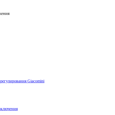
жения
регулирования Giacomini
дключения