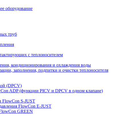
ее оборудование
вых труб
опления
нтактирующих с теплоносителем
ления, кондиционирования и охлаждения воды
ации, заполнения, подпитки и очистки теплоносителя
кой (DPCV)
owСon ADP (функции PICV и DPCV в одном клапане)
и FlowСon S-JUST
 давления FlowСon E-JUST
д FlowСon GREEN