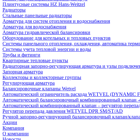
Плинтусные системы HZ Hans-Weitzel
Радиаторы
Стальные панельные радиаторы
Арматура для систем отопления и водоснабжения
Арматура для водоснабжения
Арматура гидравлической балансировки
Оборудование для котельных и тепловых пунктов
Системы панельного отопления, охлаждения, автоматика терм
Системы учета тепловой энергии и воды
Трубы и фитинги
Квартирные тепловые пункты
Радиаторная запорно-регулирующая арматура и узлы подключе
Запорная арматура
Коллекторы и коллекторные группы
Регулирующая арматура
Балансировочные клапаны Wetvel
Автоматический ограничитель расхода WETVEL (DYNAMIC 
Автоматический балансировочный комбинированный клапан 
Автоматический комбинированный клапан – регулятор п
Регулятор перепада давления WETVEL DPR SM/ST/AD
Ручной запорно-регулирующий балансировочный клапан/кла
Акции
Компания
О компании
Новости