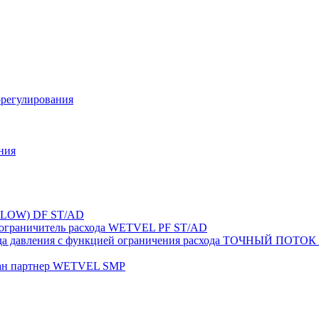
орегулирования
ния
FLOW) DF ST/AD
-ограничитель расхода WETVEL PF ST/AD
ерепада давления с функцией ограничения расхода ТОЧНЫ
пан партнер WETVEL SMP