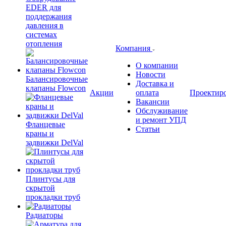
EDER для
поддержания
давления в
системах
отопления
Компания
О компании
Новости
Балансировочные
Доставка и
клапаны Flowcon
Акции
оплата
Проектир
Вакансии
Обслуживание
и ремонт УПД
Фланцевые
Статьи
краны и
задвижки DelVal
Плинтусы для
скрытой
прокладки труб
Радиаторы