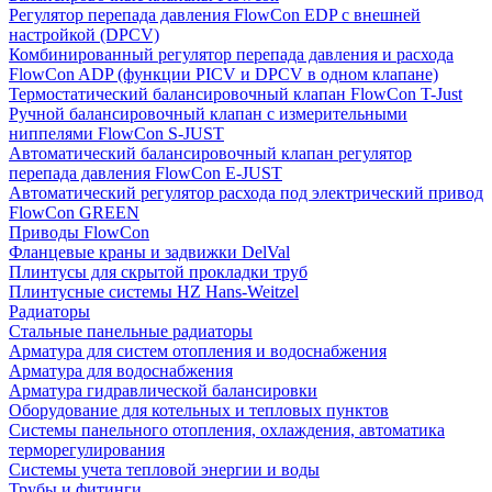
Регулятор перепада давления FlowСon EDP с внешней
настройкой (DPCV)
Комбинированный регулятор перепада давления и расхода
FlowСon ADP (функции PICV и DPCV в одном клапане)
Термостатический балансировочный клапан FlowСon T-Just
Ручной балансировочный клапан с измерительными
ниппелями FlowСon S-JUST
Автоматический балансировочный клапан регулятор
перепада давления FlowСon E-JUST
Автоматический регулятор расхода под электрический привод
FlowСon GREEN
Приводы FlowCon
Фланцевые краны и задвижки DelVal
Плинтусы для скрытой прокладки труб
Плинтусные системы HZ Hans-Weitzel
Радиаторы
Стальные панельные радиаторы
Арматура для систем отопления и водоснабжения
Арматура для водоснабжения
Арматура гидравлической балансировки
Оборудование для котельных и тепловых пунктов
Системы панельного отопления, охлаждения, автоматика
терморегулирования
Системы учета тепловой энергии и воды
Трубы и фитинги