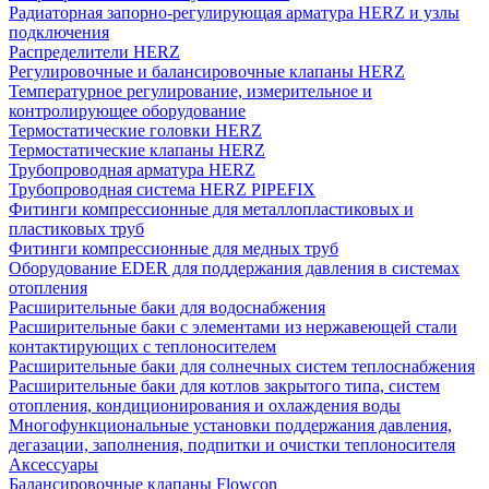
Радиаторная запорно-регулирующая арматура HERZ и узлы
подключения
Распределители HERZ
Регулировочные и балансировочные клапаны HERZ
Температурное регулирование, измерительное и
контролирующее оборудование
Термостатические головки HERZ
Термостатические клапаны HERZ
Трубопроводная арматура HERZ
Трубопроводная система HERZ PIPEFIX
Фитинги компрессионные для металлопластиковых и
пластиковых труб
Фитинги компрессионные для медных труб
Оборудование EDER для поддержания давления в системах
отопления
Расширительные баки для водоснабжения
Расширительные баки с элементами из нержавеющей стали
контактирующих с теплоносителем
Расширительные баки для солнечных систем теплоснабжения
Расширительные баки для котлов закрытого типа, систем
отопления, кондиционирования и охлаждения воды
Многофункциональные установки поддержания давления,
дегазации, заполнения, подпитки и очистки теплоносителя
Аксессуары
Балансировочные клапаны Flowcon