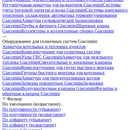
Регулирующая арматура для радиаторов Giacomini
Системы
учета тепловой энергии и воды Giacomini
Системы панельного
отопления, охлаждения, автоматика терморегулирования
Giacomini
Арматура гидравлической балансировки
Giacomini
Трубы и фитинги Giacomini
Шаровые краны
Giacomini
Коллекторы и коллекторные сборки Giacomini
—
Оборудование для солнечных систем Giacomini
Арматура котельных и тепловых пунктов
Giacomini
Комплектующие для солнечных систем
Giacomini
Узлы ГВС Giacomini
Арматура для дизельного
топлива Giacomini
Смесительные и зональные клапаны
Giacomini
Комплектующие для групп быстрого монтажа
Giacomini
Группы быстрого монтажа для котельных
Giacomini
Арматура для твердотопливных котлов
Giacomini
Затворы поворотные Giacomini
Задвижки
Giacomini
Воздухоотводные клапаны Giacomini
Фильтры и
обратные клапаны Giacomini
Фильтр
По умолчанию (возрастание)
По популярности (убывание)
По популярности (возрастание)
По алфавиту (убывание)
По алфавиту (возрастание)