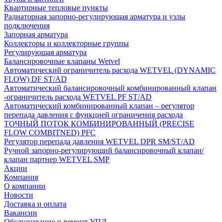
Квартирные тепловые пункты
Радиаторная запорно-регулирующая арматура и узлы
подключения
Запорная арматура
Коллекторы и коллекторные группы
Регулирующая арматура
Балансировочные клапаны Wetvel
Автоматический ограничитель расхода WETVEL (DYNAMIC
FLOW) DF ST/AD
Автоматический балансировочный комбинированный клапан
-ограничитель расхода WETVEL PF ST/AD
Автоматический комбинированный клапан – регулятор
перепада давления с функцией ограничения расхода
ТОЧНЫЙ ПОТОК КОМБИНИРОВАННЫЙ (PRECISE
FLOW COMBIТNED) PFC
Регулятор перепада давления WETVEL DPR SM/ST/AD
Ручной запорно-регулирующий балансировочный клапан/
клапан партнер WETVEL SMP
Акции
Компания
О компании
Новости
Доставка и оплата
Вакансии
Обслуживание и ремонт УПД