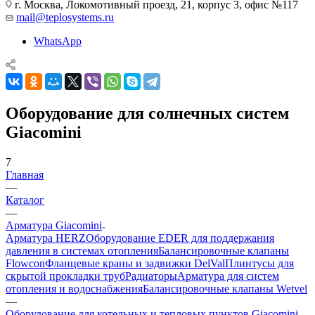
г. Москва, Локомотивный проезд, 21, корпус 3, офис №117
mail@teplosystems.ru
WhatsApp
Оборудование для солнечных систем
Giacomini
7
Главная
—
Каталог
—
Арматура Giacomini
Арматура HERZ
Оборудование EDER для поддержания
давления в системах отопления
Балансировочные клапаны
Flowcon
Фланцевые краны и задвижки DelVal
Плинтусы для
скрытой прокладки труб
Радиаторы
Арматура для систем
отопления и водоснабжения
Балансировочные клапаны Wetvel
—
Оборудование для котельных и тепловых пунктов Giacomini