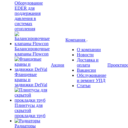
Оборудование
EDER для
поддержания
давления в
системах
отопления
Компания
Балансировочные
О компании
клапаны Flowcon
Новости
Доставка и
Акции
оплата
Проектир
Вакансии
Фланцевые
Обслуживание
краны и
и ремонт УПД
задвижки DelVal
Статьи
Плинтусы для
скрытой
прокладки труб
Радиаторы