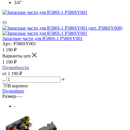
3/4"
Запасные части для R586S-1 P586SY001
Арт.: P586SY001
1 190
₽
Варианты цен
1 190
₽
Подробности
от
1 190 ₽
В корзину
Подробнее
Размер
—
-
-