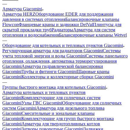
—
Арматура Giacomini
Арматура HERZ
Оборудование EDER для поддержания
давления в системах отопления
Балансировочные клапаны
Flowcon
Фланцевые краны и задвижки DelVal
Плинтусы для
скрытой прокладки труб
Радиаторы
Арматура для систем
отопления и водоснабжения
Балансировочные клапаны Wetvel
—
Оборудование для котельных и тепловых пунктов Giacomini
Регулирующая арматура для радиаторов Giacomini
Системы
учета тепловой энергии и воды Giacomini
Системы панельного
отопления, охлаждения, автоматика терморегулирования
Giacomini
Арматура гидравлической балансировки
Giacomini
Трубы и фитинги Giacomini
Шаровые краны
Giacomini
Коллекторы и коллекторные сборки Giacomini
—
Группы быстрого монтажа для котельных Giacomini
Арматура котельных и тепловых пунктов
Giacomini
Комплектующие для солнечных систем
Giacomini
Узлы ГВС Giacomini
Оборудование для солнечных
систем Giacomini
Арматура для дизельного топлива
Giacomini
Смесительные и зональные клапаны
Giacomini
Комплектующие для групп быстрого монтажа
Giacomini
Арматура для твердотопливных котлов
Giacomini
Затворы поворотные Giacomini
Задвижки