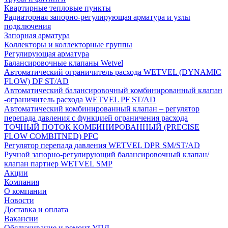
Квартирные тепловые пункты
Радиаторная запорно-регулирующая арматура и узлы
подключения
Запорная арматура
Коллекторы и коллекторные группы
Регулирующая арматура
Балансировочные клапаны Wetvel
Автоматический ограничитель расхода WETVEL (DYNAMIC
FLOW) DF ST/AD
Автоматический балансировочный комбинированный клапан
-ограничитель расхода WETVEL PF ST/AD
Автоматический комбинированный клапан – регулятор
перепада давления с функцией ограничения расхода
ТОЧНЫЙ ПОТОК КОМБИНИРОВАННЫЙ (PRECISE
FLOW COMBIТNED) PFC
Регулятор перепада давления WETVEL DPR SM/ST/AD
Ручной запорно-регулирующий балансировочный клапан/
клапан партнер WETVEL SMP
Акции
Компания
О компании
Новости
Доставка и оплата
Вакансии
Обслуживание и ремонт УПД