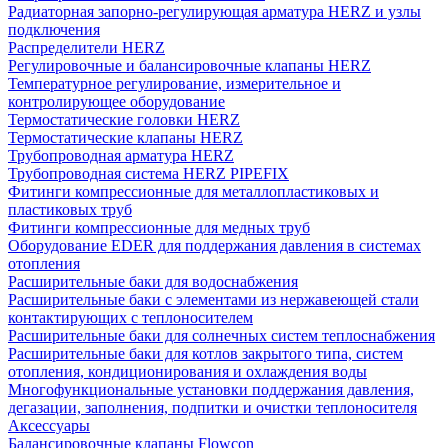
Радиаторная запорно-регулирующая арматура HERZ и узлы
подключения
Распределители HERZ
Регулировочные и балансировочные клапаны HERZ
Температурное регулирование, измерительное и
контролирующее оборудование
Термостатические головки HERZ
Термостатические клапаны HERZ
Трубопроводная арматура HERZ
Трубопроводная система HERZ PIPEFIX
Фитинги компрессионные для металлопластиковых и
пластиковых труб
Фитинги компрессионные для медных труб
Оборудование EDER для поддержания давления в системах
отопления
Расширительные баки для водоснабжения
Расширительные баки с элементами из нержавеющей стали
контактирующих с теплоносителем
Расширительные баки для солнечных систем теплоснабжения
Расширительные баки для котлов закрытого типа, систем
отопления, кондиционирования и охлаждения воды
Многофункциональные установки поддержания давления,
дегазации, заполнения, подпитки и очистки теплоносителя
Аксессуары
Балансировочные клапаны Flowcon