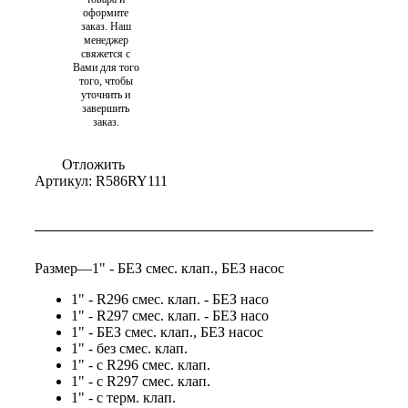
оформите
заказ. Наш
менеджер
свяжется с
Вами для того
того, чтобы
уточнить и
завершить
заказ.
Отложить
Артикул:
R586RY111
Размер
—
1" - БЕЗ смес. клап., БЕЗ насос
1" - R296 смес. клап. - БЕЗ насо
1" - R297 смес. клап. - БЕЗ насо
1" - БЕЗ смес. клап., БЕЗ насос
1" - без смес. клап.
1" - с R296 смес. клап.
1" - с R297 смес. клап.
1" - с терм. клап.