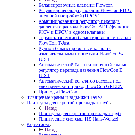
Балансировочные клапаны Flowcon
Регулятор перепада давления FlowСon EDP с
внешней настройкой (DPCV)
Комбинированный регулятор перепада
давления и расхода FlowСon ADP (функции
PICV и DPCV в одном клапане)
Термостатический балансировочный клапан
FlowСon T-Just
Ручной балансировочный клапан с
измерительными ниппелями FlowСon S-
JUST
Автоматический балансировочный клапан
регулятор перепада давления FlowСon E-
JUST
Автоматический регулятор расхода под
электрический привод FlowСon GREEN
Приводы FlowCon
Фланцевые краны и задвижки DelVal
Плинтусы для скрытой прокладки труб
Назад
Плинтусы для скрытой прокладки труб
Плинтусные системы HZ Hans-Weitzel
Радиаторы
Назад