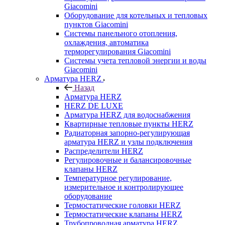
Giacomini
Оборудование для котельных и тепловых
пунктов Giacomini
Системы панельного отопления,
охлаждения, автоматика
терморегулирования Giacomini
Системы учета тепловой энергии и воды
Giacomini
Арматура HERZ
Назад
Арматура HERZ
HERZ DE LUXE
Арматура HERZ для водоснабжения
Квартирные тепловые пункты HERZ
Радиаторная запорно-регулирующая
арматура HERZ и узлы подключения
Распределители HERZ
Регулировочные и балансировочные
клапаны HERZ
Температурное регулирование,
измерительное и контролирующее
оборудование
Термостатические головки HERZ
Термостатические клапаны HERZ
Трубопроводная арматура HERZ