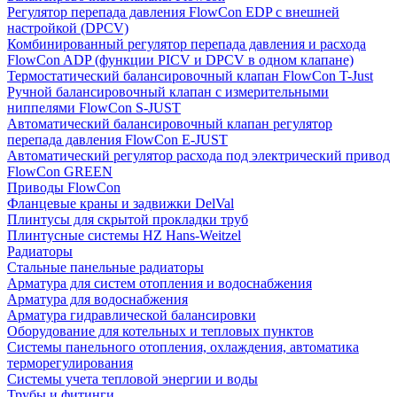
Регулятор перепада давления FlowСon EDP с внешней
настройкой (DPCV)
Комбинированный регулятор перепада давления и расхода
FlowСon ADP (функции PICV и DPCV в одном клапане)
Термостатический балансировочный клапан FlowСon T-Just
Ручной балансировочный клапан с измерительными
ниппелями FlowСon S-JUST
Автоматический балансировочный клапан регулятор
перепада давления FlowСon E-JUST
Автоматический регулятор расхода под электрический привод
FlowСon GREEN
Приводы FlowCon
Фланцевые краны и задвижки DelVal
Плинтусы для скрытой прокладки труб
Плинтусные системы HZ Hans-Weitzel
Радиаторы
Стальные панельные радиаторы
Арматура для систем отопления и водоснабжения
Арматура для водоснабжения
Арматура гидравлической балансировки
Оборудование для котельных и тепловых пунктов
Системы панельного отопления, охлаждения, автоматика
терморегулирования
Системы учета тепловой энергии и воды
Трубы и фитинги