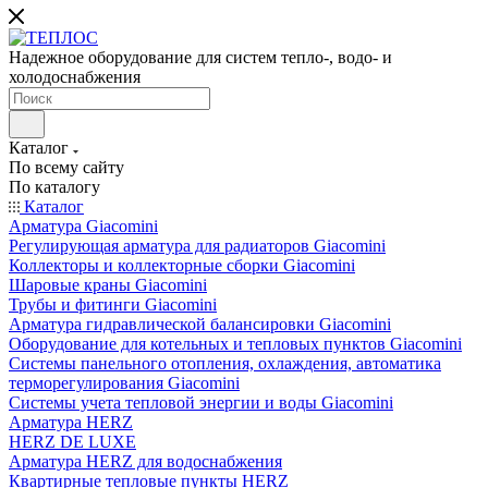
Надежное оборудование для систем тепло-, водо- и
холодоснабжения
Каталог
По всему сайту
По каталогу
Каталог
Арматура Giacomini
Регулирующая арматура для радиаторов Giacomini
Коллекторы и коллекторные сборки Giacomini
Шаровые краны Giacomini
Трубы и фитинги Giacomini
Арматура гидравлической балансировки Giacomini
Оборудование для котельных и тепловых пунктов Giacomini
Системы панельного отопления, охлаждения, автоматика
терморегулирования Giacomini
Системы учета тепловой энергии и воды Giacomini
Арматура HERZ
HERZ DE LUXE
Арматура HERZ для водоснабжения
Квартирные тепловые пункты HERZ