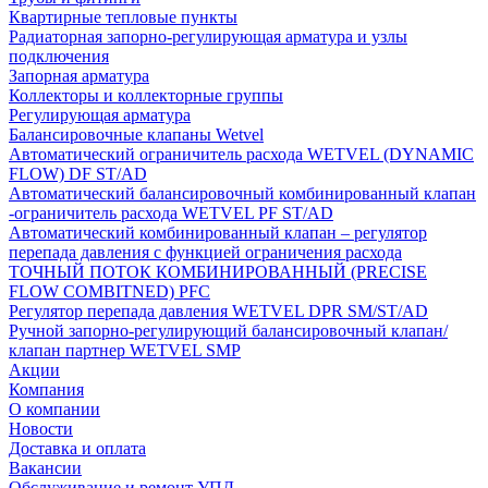
Квартирные тепловые пункты
Радиаторная запорно-регулирующая арматура и узлы
подключения
Запорная арматура
Коллекторы и коллекторные группы
Регулирующая арматура
Балансировочные клапаны Wetvel
Автоматический ограничитель расхода WETVEL (DYNAMIC
FLOW) DF ST/AD
Автоматический балансировочный комбинированный клапан
-ограничитель расхода WETVEL PF ST/AD
Автоматический комбинированный клапан – регулятор
перепада давления с функцией ограничения расхода
ТОЧНЫЙ ПОТОК КОМБИНИРОВАННЫЙ (PRECISE
FLOW COMBIТNED) PFC
Регулятор перепада давления WETVEL DPR SM/ST/AD
Ручной запорно-регулирующий балансировочный клапан/
клапан партнер WETVEL SMP
Акции
Компания
О компании
Новости
Доставка и оплата
Вакансии
Обслуживание и ремонт УПД