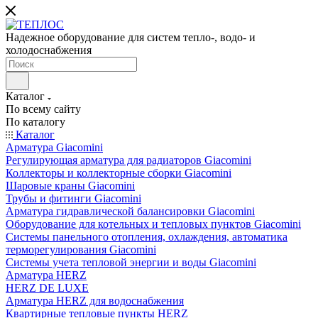
Надежное оборудование для систем тепло-, водо- и
холодоснабжения
Каталог
По всему сайту
По каталогу
Каталог
Арматура Giacomini
Регулирующая арматура для радиаторов Giacomini
Коллекторы и коллекторные сборки Giacomini
Шаровые краны Giacomini
Трубы и фитинги Giacomini
Арматура гидравлической балансировки Giacomini
Оборудование для котельных и тепловых пунктов Giacomini
Системы панельного отопления, охлаждения, автоматика
терморегулирования Giacomini
Системы учета тепловой энергии и воды Giacomini
Арматура HERZ
HERZ DE LUXE
Арматура HERZ для водоснабжения
Квартирные тепловые пункты HERZ