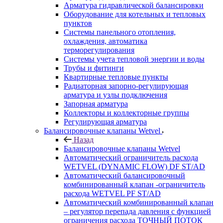
Арматура гидравлической балансировки
Оборудование для котельных и тепловых
пунктов
Системы панельного отопления,
охлаждения, автоматика
терморегулирования
Системы учета тепловой энергии и воды
Трубы и фитинги
Квартирные тепловые пункты
Радиаторная запорно-регулирующая
арматура и узлы подключения
Запорная арматура
Коллекторы и коллекторные группы
Регулирующая арматура
Балансировочные клапаны Wetvel
Назад
Балансировочные клапаны Wetvel
Автоматический ограничитель расхода
WETVEL (DYNAMIC FLOW) DF ST/AD
Автоматический балансировочный
комбинированный клапан -ограничитель
расхода WETVEL PF ST/AD
Автоматический комбинированный клапан
– регулятор перепада давления с функцией
ограничения расхода ТОЧНЫЙ ПОТОК