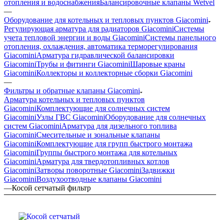
отопления и водоснабжения
Балансировочные клапаны Wetvel
—
Оборудование для котельных и тепловых пунктов Giacomini
Регулирующая арматура для радиаторов Giacomini
Системы
учета тепловой энергии и воды Giacomini
Системы панельного
отопления, охлаждения, автоматика терморегулирования
Giacomini
Арматура гидравлической балансировки
Giacomini
Трубы и фитинги Giacomini
Шаровые краны
Giacomini
Коллекторы и коллекторные сборки Giacomini
—
Фильтры и обратные клапаны Giacomini
Арматура котельных и тепловых пунктов
Giacomini
Комплектующие для солнечных систем
Giacomini
Узлы ГВС Giacomini
Оборудование для солнечных
систем Giacomini
Арматура для дизельного топлива
Giacomini
Смесительные и зональные клапаны
Giacomini
Комплектующие для групп быстрого монтажа
Giacomini
Группы быстрого монтажа для котельных
Giacomini
Арматура для твердотопливных котлов
Giacomini
Затворы поворотные Giacomini
Задвижки
Giacomini
Воздухоотводные клапаны Giacomini
—
Косой сетчатый фильтр