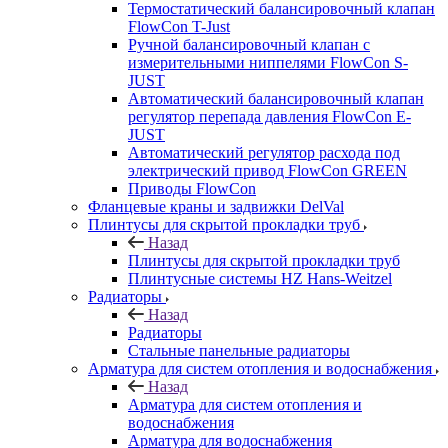
Термостатический балансировочный клапан
FlowСon T-Just
Ручной балансировочный клапан с
измерительными ниппелями FlowСon S-
JUST
Автоматический балансировочный клапан
регулятор перепада давления FlowСon E-
JUST
Автоматический регулятор расхода под
электрический привод FlowСon GREEN
Приводы FlowCon
Фланцевые краны и задвижки DelVal
Плинтусы для скрытой прокладки труб
Назад
Плинтусы для скрытой прокладки труб
Плинтусные системы HZ Hans-Weitzel
Радиаторы
Назад
Радиаторы
Стальные панельные радиаторы
Арматура для систем отопления и водоснабжения
Назад
Арматура для систем отопления и
водоснабжения
Арматура для водоснабжения