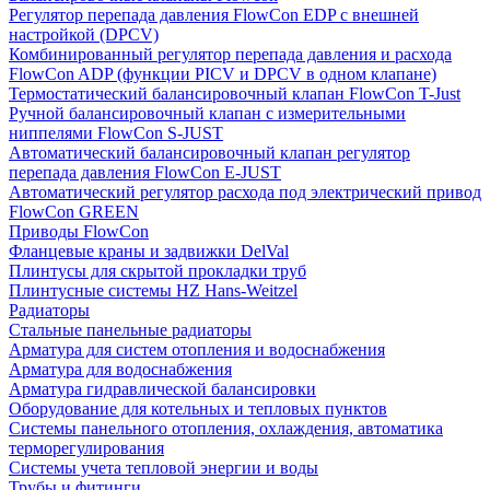
Регулятор перепада давления FlowСon EDP с внешней
настройкой (DPCV)
Комбинированный регулятор перепада давления и расхода
FlowСon ADP (функции PICV и DPCV в одном клапане)
Термостатический балансировочный клапан FlowСon T-Just
Ручной балансировочный клапан с измерительными
ниппелями FlowСon S-JUST
Автоматический балансировочный клапан регулятор
перепада давления FlowСon E-JUST
Автоматический регулятор расхода под электрический привод
FlowСon GREEN
Приводы FlowCon
Фланцевые краны и задвижки DelVal
Плинтусы для скрытой прокладки труб
Плинтусные системы HZ Hans-Weitzel
Радиаторы
Стальные панельные радиаторы
Арматура для систем отопления и водоснабжения
Арматура для водоснабжения
Арматура гидравлической балансировки
Оборудование для котельных и тепловых пунктов
Системы панельного отопления, охлаждения, автоматика
терморегулирования
Системы учета тепловой энергии и воды
Трубы и фитинги