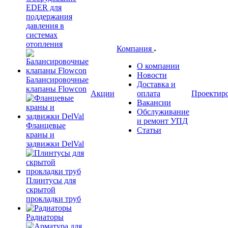
EDER для
поддержания
давления в
системах
отопления
Компания
О компании
Новости
Балансировочные
Доставка и
клапаны Flowcon
Акции
оплата
Проектир
Вакансии
Обслуживание
и ремонт УПД
Фланцевые
Статьи
краны и
задвижки DelVal
Плинтусы для
скрытой
прокладки труб
Радиаторы