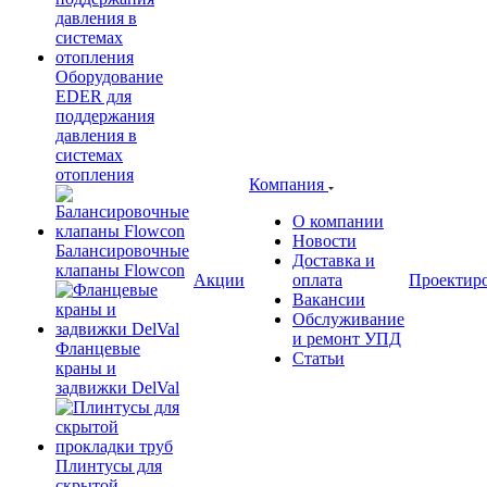
Оборудование
EDER для
поддержания
давления в
системах
отопления
Компания
О компании
Новости
Балансировочные
Доставка и
клапаны Flowcon
Акции
оплата
Проектир
Вакансии
Обслуживание
и ремонт УПД
Фланцевые
Статьи
краны и
задвижки DelVal
Плинтусы для
скрытой