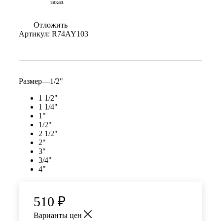
заказ.
Отложить
Артикул:
R74AY103
Размер
—
1/2"
1 1/2"
1 1/4"
1"
1/2"
2 1/2"
2"
3"
3/4"
4"
510
₽
Варианты цен