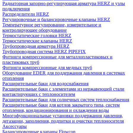
Радиаторная запорно-регулирующая арматура HERZ и узлы
подключения
Распределители HERZ
Регулировочные и балансировочные клапаны HERZ
Температурное регулирование, измерительное и
контролирующее оборудование
Термостатические головки HERZ
Термостатические клапаны HERZ
Трубопроводная арматура HERZ
Трубопроводная система HERZ PIPEFIX
Фитинги компрессионные для металлопластиковых и
пластиковых труб
Фитинги компрессионные для медных труб
Оборудование EDER для поддержания давления в системах
отопления
Расширительные баки для водоснабжения
Расширительные баки с элементами из нержавеющей стали
контактирующих с теплоносителем
Расширительные баки для солнечных систем теплоснабжения
Расширительные баки для котлов закрытого типа, систем
отопления, кондиционирования и охлаждения воды
Многофункциональные установки поддержания давления,
дегазации, заполнения, подпитки и очистки теплоносителя
Аксессуары
Балансировочные клапаны Flowcon