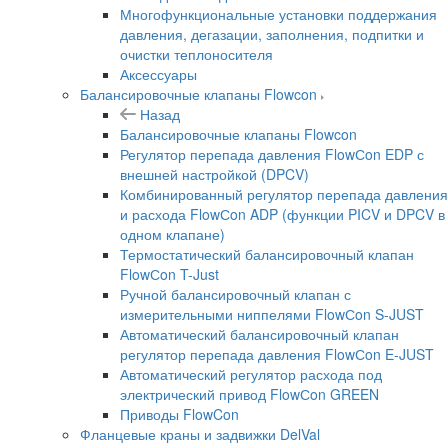
Многофункциональные установки поддержания
давления, дегазации, заполнения, подпитки и
очистки теплоносителя
Аксессуары
Балансировочные клапаны Flowcon
Назад
Балансировочные клапаны Flowcon
Регулятор перепада давления FlowСon EDP с
внешней настройкой (DPCV)
Комбинированный регулятор перепада давления
и расхода FlowСon ADP (функции PICV и DPCV в
одном клапане)
Термостатический балансировочный клапан
FlowСon T-Just
Ручной балансировочный клапан с
измерительными ниппелями FlowСon S-JUST
Автоматический балансировочный клапан
регулятор перепада давления FlowСon E-JUST
Автоматический регулятор расхода под
электрический привод FlowСon GREEN
Приводы FlowCon
Фланцевые краны и задвижки DelVal