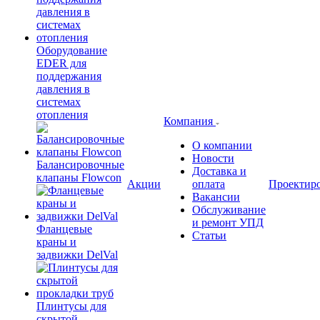
Оборудование
EDER для
поддержания
давления в
системах
отопления
Компания
О компании
Новости
Балансировочные
Доставка и
клапаны Flowcon
Акции
оплата
Проектир
Вакансии
Обслуживание
и ремонт УПД
Фланцевые
Статьи
краны и
задвижки DelVal
Плинтусы для
скрытой