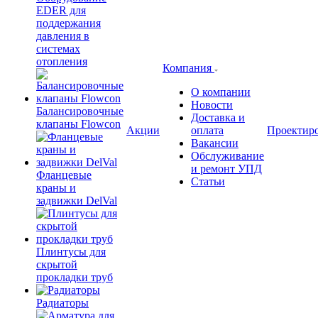
EDER для
поддержания
давления в
системах
отопления
Компания
О компании
Новости
Балансировочные
Доставка и
клапаны Flowcon
Акции
оплата
Проектир
Вакансии
Обслуживание
и ремонт УПД
Фланцевые
Статьи
краны и
задвижки DelVal
Плинтусы для
скрытой
прокладки труб
Радиаторы