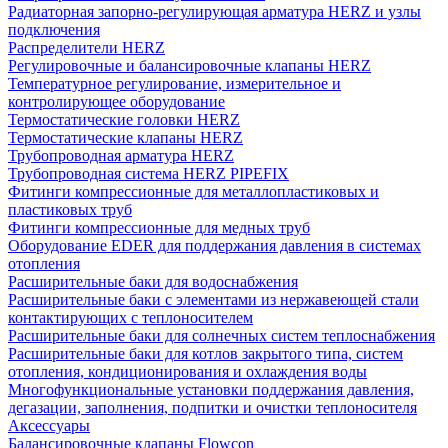
Радиаторная запорно-регулирующая арматура HERZ и узлы
подключения
Распределители HERZ
Регулировочные и балансировочные клапаны HERZ
Температурное регулирование, измерительное и
контролирующее оборудование
Термостатические головки HERZ
Термостатические клапаны HERZ
Трубопроводная арматура HERZ
Трубопроводная система HERZ PIPEFIX
Фитинги компрессионные для металлопластиковых и
пластиковых труб
Фитинги компрессионные для медных труб
Оборудование EDER для поддержания давления в системах
отопления
Расширительные баки для водоснабжения
Расширительные баки с элементами из нержавеющей стали
контактирующих с теплоносителем
Расширительные баки для солнечных систем теплоснабжения
Расширительные баки для котлов закрытого типа, систем
отопления, кондиционирования и охлаждения воды
Многофункциональные установки поддержания давления,
дегазации, заполнения, подпитки и очистки теплоносителя
Аксессуары
Балансировочные клапаны Flowcon