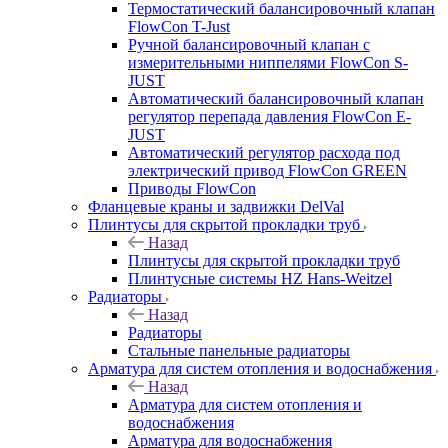
Термостатический балансировочный клапан
FlowСon T-Just
Ручной балансировочный клапан с
измерительными ниппелями FlowСon S-
JUST
Автоматический балансировочный клапан
регулятор перепада давления FlowСon E-
JUST
Автоматический регулятор расхода под
электрический привод FlowСon GREEN
Приводы FlowCon
Фланцевые краны и задвижки DelVal
Плинтусы для скрытой прокладки труб
Назад
Плинтусы для скрытой прокладки труб
Плинтусные системы HZ Hans-Weitzel
Радиаторы
Назад
Радиаторы
Стальные панельные радиаторы
Арматура для систем отопления и водоснабжения
Назад
Арматура для систем отопления и
водоснабжения
Арматура для водоснабжения