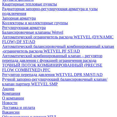
Квартирные тепловые пункты
Радиаторная запорно-регулирующая арматура и узлы
подключения
Запорная арматура
Коллекторы и коллекторные группы
Регулирующая арматура
Балансировочные клапаны Wetvel
Автоматический ограничитель расхода WETVEL (DYNAMIC
FLOW) DF ST/AD
Автоматический балансировочный комбинированный клапан
-ограничитель расхода WETVEL PF ST/AD
Автоматический комбинированный клапан – регулятор
перепада давления с функцией ограничения расхода
ТОЧНЫЙ ПОТОК КОМБИНИРОВАННЫЙ (PRECISE
FLOW COMBIТNED) PFC
Регулятор перепада давления WETVEL DPR SM/ST/AD
Ручной запорно-регулирующий балансировочный клапан/
клапан партнер WETVEL SMP
Акции
Компания
О компании
Новости
Доставка и оплата
Вакансии
Обслуживание и ремонт УПД