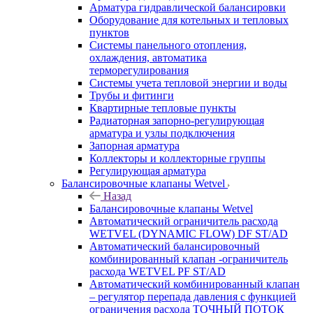
Арматура гидравлической балансировки
Оборудование для котельных и тепловых
пунктов
Системы панельного отопления,
охлаждения, автоматика
терморегулирования
Системы учета тепловой энергии и воды
Трубы и фитинги
Квартирные тепловые пункты
Радиаторная запорно-регулирующая
арматура и узлы подключения
Запорная арматура
Коллекторы и коллекторные группы
Регулирующая арматура
Балансировочные клапаны Wetvel
Назад
Балансировочные клапаны Wetvel
Автоматический ограничитель расхода
WETVEL (DYNAMIC FLOW) DF ST/AD
Автоматический балансировочный
комбинированный клапан -ограничитель
расхода WETVEL PF ST/AD
Автоматический комбинированный клапан
– регулятор перепада давления с функцией
ограничения расхода ТОЧНЫЙ ПОТОК