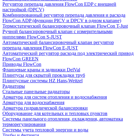
Регулятор перепада давления FlowСon EDP с внешней
настройкой (DPCV)
Комбинированный регулятор перепада давления и расхода
FlowСon ADP (функции PICV и DPCV в одном клапане)
Термостатический балансировочный клапан FlowСon T-Just
Ручной балансировочный клапан с измерительными
ниппелями FlowСon S-JUST
Автоматический балансировочный клапан регулятор
перепада давления FlowСon E-JUST
Автоматический регулятор расхода под электрический привод
FlowСon GREEN
Приводы FlowCon
Фланцевые краны и задвижки DelVal
Плинтусы для скрытой прокладки труб
Плинтусные системы HZ Hans-Weitzel
Радиаторы
Стальные панельные радиаторы
Арматура для систем отопления и водоснабжения
Арматура для водоснабжения
Арматура гидравлической балансировки
Оборудование для котельных и тепловых пунктов
Системы панельного отопления, охлаждения, автоматика
терморегулирования
Системы учета тепловой энергии и воды
Трубы и фитинги