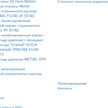
темы HZ Hans-Weitzel
Стальные панельные радиато
ые клапаны Wetvel
 ограничитель расхода
MIC FLOW) DF ST/AD
й балансировочный
ый клапан -ограничитель
L PF ST/AD
й комбинированный клапан –
пада давления с функцией
расхода ТОЧНЫЙ ПОТОК
ННЫЙ (PRECISE FLOW
FC
епада давления WETVEL DPR
о-регулирующий
ый клапан/клапан партнер
Проектировщикам
Контакты
ата
и ремонт УПД