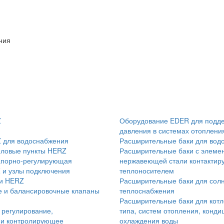
ния
Z
Оборудование EDER для подд
давления в системах отоплени
 для водоснабжения
Расширительные баки для вод
пловые пункты HERZ
Расширительные баки с элеме
апорно-регулирующая
нержавеющей стали контактир
 и узлы подключения
теплоносителем
и HERZ
Расширительные баки для сол
е и балансировочные клапаны
теплоснабжения
Расширительные баки для котл
 регулирование,
типа, систем отопления, конд
 и контролирующее
охлаждения воды