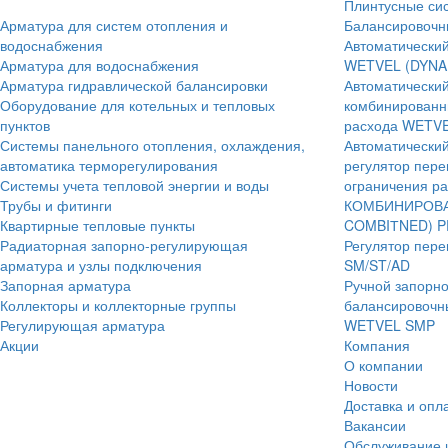
Плинтусные сис
Арматура для систем отопления и
Балансировочн
водоснабжения
Автоматический
Арматура для водоснабжения
WETVEL (DYNA
Арматура гидравлической балансировки
Автоматически
Оборудование для котельных и тепловых
комбинированн
пунктов
расхода WETVE
Системы панельного отопления, охлаждения,
Автоматически
автоматика терморегулирования
регулятор пере
Системы учета тепловой энергии и воды
ограничения 
Трубы и фитинги
КОМБИНИРОВА
Квартирные тепловые пункты
COMBIТNED) P
Радиаторная запорно-регулирующая
Регулятор пер
арматура и узлы подключения
SM/ST/AD
Запорная арматура
Ручной запорн
Коллекторы и коллекторные группы
балансировочн
Регулирующая арматура
WETVEL SMP
Акции
Компания
О компании
Новости
Доставка и опл
Вакансии
Обслуживание 