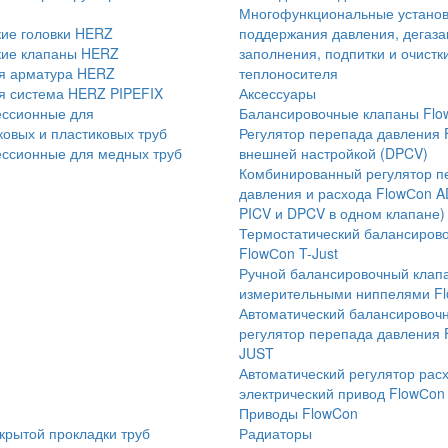
Многофункциональные установ
кие головки HERZ
поддержания давления, дегаза
кие клапаны HERZ
заполнения, подпитки и очистк
я арматура HERZ
теплоносителя
я система HERZ PIPEFIX
Аксессуары
ессионные для
Балансировочные клапаны Flo
овых и пластиковых труб
Регулятор перепада давления 
ессионные для медных труб
внешней настройкой (DPCV)
Комбинированный регулятор п
давления и расхода FlowСon A
PICV и DPCV в одном клапане)
Термостатический балансиров
FlowСon T-Just
Ручной балансировочный клапа
измерительными ниппелями F
Автоматический балансировоч
регулятор перепада давления 
JUST
Автоматический регулятор рас
электрический привод FlowСo
Приводы FlowCon
крытой прокладки труб
Радиаторы