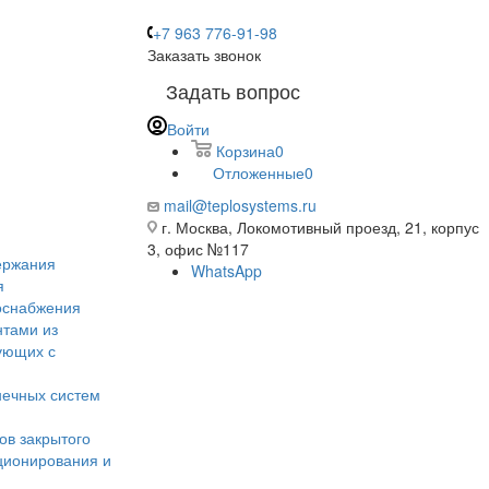
+7 963 776-91-98
Заказать звонок
Задать вопрос
Войти
Корзина
0
Отложенные
0
mail@teplosystems.ru
г. Москва, Локомотивный проезд, 21, корпус
3, офис №117
ержания
WhatsApp
я
оснабжения
нтами из
ующих с
нечных систем
ов закрытого
иционирования и