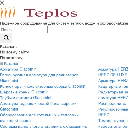
Надежное оборудование для систем тепло-, водо- и холодоснабже
Каталог
По всему сайту
По каталогу
Каталог
Арматура Giacomini
Арматура HER
Регулирующая арматура для радиаторов
HERZ DE LUXE
Giacomini
Арматура HERZ
Коллекторы и коллекторные сборки Giacomini
Квартирные те
Шаровые краны Giacomini
Радиаторная з
Трубы и фитинги Giacomini
арматура HERZ
Арматура гидравлической балансировки
Распределител
Giacomini
Регулировочны
Оборудование для котельных и тепловых
HERZ
пунктов Giacomini
Температурное
Системы панельного отопления, охлаждения,
измерительное