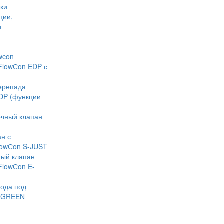
ки
ции,
и
wcon
FlowСon EDP с
ерепада
DP (функции
очный клапан
н с
lowСon S-JUST
ный клапан
FlowСon E-
хода под
n GREEN