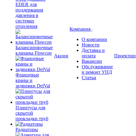
EDER для
поддержания
давления в
системах
отопления
Компания
О компании
Новости
Балансировочные
Доставка и
клапаны Flowcon
Акции
оплата
Проектир
Вакансии
Обслуживание
и ремонт УПД
Фланцевые
Статьи
краны и
задвижки DelVal
Плинтусы для
скрытой
прокладки труб
Радиаторы