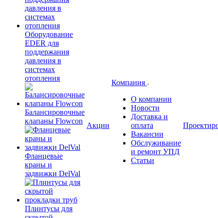
Оборудование
EDER для
поддержания
давления в
системах
отопления
Компания
О компании
Новости
Балансировочные
Доставка и
клапаны Flowcon
Акции
оплата
Проектир
Вакансии
Обслуживание
и ремонт УПД
Фланцевые
Статьи
краны и
задвижки DelVal
Плинтусы для
скрытой