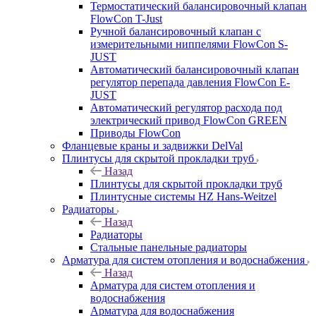
Термостатический балансировочный клапан
FlowСon T-Just
Ручной балансировочный клапан с
измерительными ниппелями FlowСon S-
JUST
Автоматический балансировочный клапан
регулятор перепада давления FlowСon E-
JUST
Автоматический регулятор расхода под
электрический привод FlowСon GREEN
Приводы FlowCon
Фланцевые краны и задвижки DelVal
Плинтусы для скрытой прокладки труб
Назад
Плинтусы для скрытой прокладки труб
Плинтусные системы HZ Hans-Weitzel
Радиаторы
Назад
Радиаторы
Стальные панельные радиаторы
Арматура для систем отопления и водоснабжения
Назад
Арматура для систем отопления и
водоснабжения
Арматура для водоснабжения