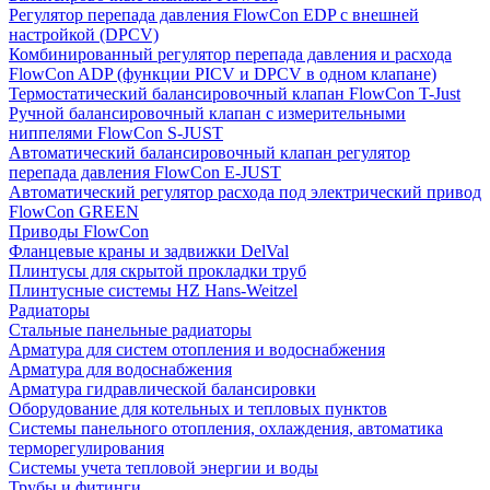
Регулятор перепада давления FlowСon EDP с внешней
настройкой (DPCV)
Комбинированный регулятор перепада давления и расхода
FlowСon ADP (функции PICV и DPCV в одном клапане)
Термостатический балансировочный клапан FlowСon T-Just
Ручной балансировочный клапан с измерительными
ниппелями FlowСon S-JUST
Автоматический балансировочный клапан регулятор
перепада давления FlowСon E-JUST
Автоматический регулятор расхода под электрический привод
FlowСon GREEN
Приводы FlowCon
Фланцевые краны и задвижки DelVal
Плинтусы для скрытой прокладки труб
Плинтусные системы HZ Hans-Weitzel
Радиаторы
Стальные панельные радиаторы
Арматура для систем отопления и водоснабжения
Арматура для водоснабжения
Арматура гидравлической балансировки
Оборудование для котельных и тепловых пунктов
Системы панельного отопления, охлаждения, автоматика
терморегулирования
Системы учета тепловой энергии и воды
Трубы и фитинги