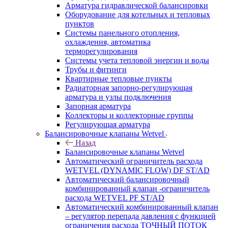
Арматура гидравлической балансировки
Оборудование для котельных и тепловых
пунктов
Системы панельного отопления,
охлаждения, автоматика
терморегулирования
Системы учета тепловой энергии и воды
Трубы и фитинги
Квартирные тепловые пункты
Радиаторная запорно-регулирующая
арматура и узлы подключения
Запорная арматура
Коллекторы и коллекторные группы
Регулирующая арматура
Балансировочные клапаны Wetvel
Назад
Балансировочные клапаны Wetvel
Автоматический ограничитель расхода
WETVEL (DYNAMIC FLOW) DF ST/AD
Автоматический балансировочный
комбинированный клапан -ограничитель
расхода WETVEL PF ST/AD
Автоматический комбинированный клапан
– регулятор перепада давления с функцией
ограничения расхода ТОЧНЫЙ ПОТОК