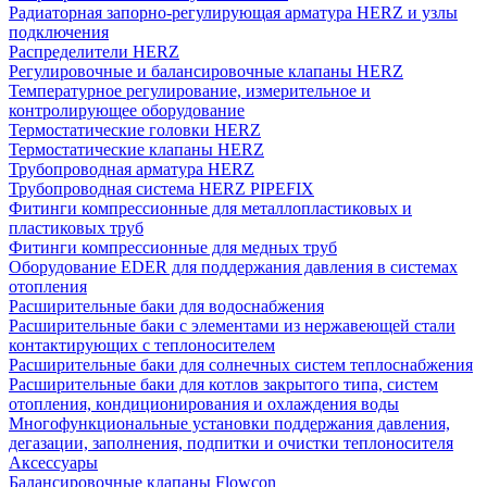
Радиаторная запорно-регулирующая арматура HERZ и узлы
подключения
Распределители HERZ
Регулировочные и балансировочные клапаны HERZ
Температурное регулирование, измерительное и
контролирующее оборудование
Термостатические головки HERZ
Термостатические клапаны HERZ
Трубопроводная арматура HERZ
Трубопроводная система HERZ PIPEFIX
Фитинги компрессионные для металлопластиковых и
пластиковых труб
Фитинги компрессионные для медных труб
Оборудование EDER для поддержания давления в системах
отопления
Расширительные баки для водоснабжения
Расширительные баки с элементами из нержавеющей стали
контактирующих с теплоносителем
Расширительные баки для солнечных систем теплоснабжения
Расширительные баки для котлов закрытого типа, систем
отопления, кондиционирования и охлаждения воды
Многофункциональные установки поддержания давления,
дегазации, заполнения, подпитки и очистки теплоносителя
Аксессуары
Балансировочные клапаны Flowcon