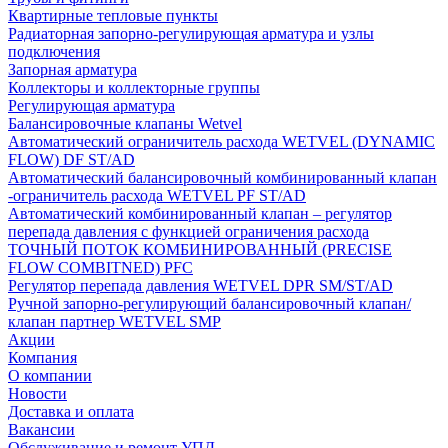
Квартирные тепловые пункты
Радиаторная запорно-регулирующая арматура и узлы
подключения
Запорная арматура
Коллекторы и коллекторные группы
Регулирующая арматура
Балансировочные клапаны Wetvel
Автоматический ограничитель расхода WETVEL (DYNAMIC
FLOW) DF ST/AD
Автоматический балансировочный комбинированный клапан
-ограничитель расхода WETVEL PF ST/AD
Автоматический комбинированный клапан – регулятор
перепада давления с функцией ограничения расхода
ТОЧНЫЙ ПОТОК КОМБИНИРОВАННЫЙ (PRECISE
FLOW COMBIТNED) PFC
Регулятор перепада давления WETVEL DPR SM/ST/AD
Ручной запорно-регулирующий балансировочный клапан/
клапан партнер WETVEL SMP
Акции
Компания
О компании
Новости
Доставка и оплата
Вакансии
Обслуживание и ремонт УПД