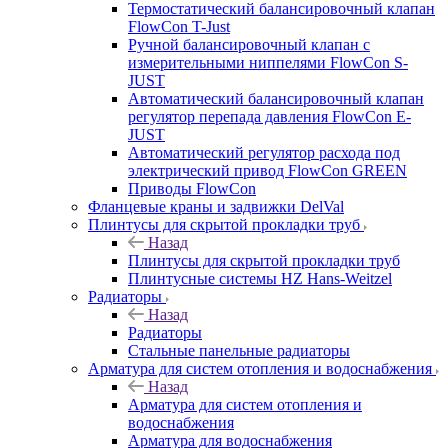
Термостатический балансировочный клапан
FlowСon T-Just
Ручной балансировочный клапан с
измерительными ниппелями FlowСon S-
JUST
Автоматический балансировочный клапан
регулятор перепада давления FlowСon E-
JUST
Автоматический регулятор расхода под
электрический привод FlowСon GREEN
Приводы FlowCon
Фланцевые краны и задвижки DelVal
Плинтусы для скрытой прокладки труб
Назад
Плинтусы для скрытой прокладки труб
Плинтусные системы HZ Hans-Weitzel
Радиаторы
Назад
Радиаторы
Стальные панельные радиаторы
Арматура для систем отопления и водоснабжения
Назад
Арматура для систем отопления и
водоснабжения
Арматура для водоснабжения