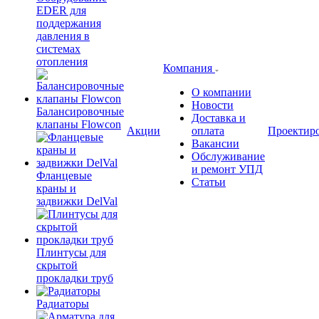
EDER для
поддержания
давления в
системах
отопления
Компания
О компании
Новости
Балансировочные
Доставка и
клапаны Flowcon
Акции
оплата
Проектир
Вакансии
Обслуживание
и ремонт УПД
Фланцевые
Статьи
краны и
задвижки DelVal
Плинтусы для
скрытой
прокладки труб
Радиаторы