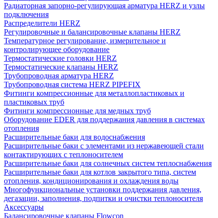
Радиаторная запорно-регулирующая арматура HERZ и узлы
подключения
Распределители HERZ
Регулировочные и балансировочные клапаны HERZ
Температурное регулирование, измерительное и
контролирующее оборудование
Термостатические головки HERZ
Термостатические клапаны HERZ
Трубопроводная арматура HERZ
Трубопроводная система HERZ PIPEFIX
Фитинги компрессионные для металлопластиковых и
пластиковых труб
Фитинги компрессионные для медных труб
Оборудование EDER для поддержания давления в системах
отопления
Расширительные баки для водоснабжения
Расширительные баки с элементами из нержавеющей стали
контактирующих с теплоносителем
Расширительные баки для солнечных систем теплоснабжения
Расширительные баки для котлов закрытого типа, систем
отопления, кондиционирования и охлаждения воды
Многофункциональные установки поддержания давления,
дегазации, заполнения, подпитки и очистки теплоносителя
Аксессуары
Балансировочные клапаны Flowcon