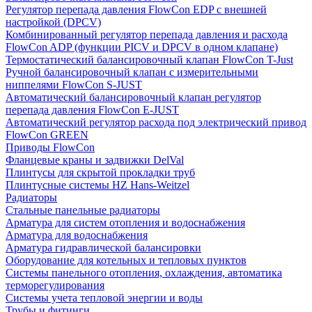
Регулятор перепада давления FlowСon EDP с внешней
настройкой (DPCV)
Комбинированный регулятор перепада давления и расхода
FlowСon ADP (функции PICV и DPCV в одном клапане)
Термостатический балансировочный клапан FlowСon T-Just
Ручной балансировочный клапан с измерительными
ниппелями FlowСon S-JUST
Автоматический балансировочный клапан регулятор
перепада давления FlowСon E-JUST
Автоматический регулятор расхода под электрический привод
FlowСon GREEN
Приводы FlowCon
Фланцевые краны и задвижки DelVal
Плинтусы для скрытой прокладки труб
Плинтусные системы HZ Hans-Weitzel
Радиаторы
Стальные панельные радиаторы
Арматура для систем отопления и водоснабжения
Арматура для водоснабжения
Арматура гидравлической балансировки
Оборудование для котельных и тепловых пунктов
Системы панельного отопления, охлаждения, автоматика
терморегулирования
Системы учета тепловой энергии и воды
Трубы и фитинги