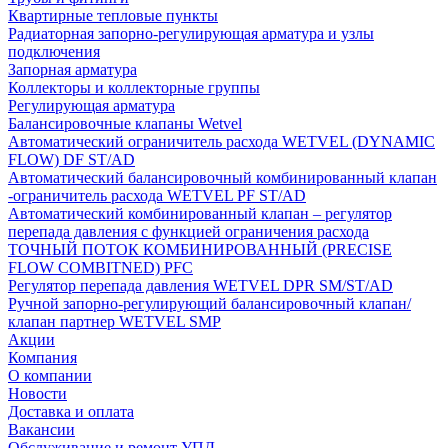
Квартирные тепловые пункты
Радиаторная запорно-регулирующая арматура и узлы
подключения
Запорная арматура
Коллекторы и коллекторные группы
Регулирующая арматура
Балансировочные клапаны Wetvel
Автоматический ограничитель расхода WETVEL (DYNAMIC
FLOW) DF ST/AD
Автоматический балансировочный комбинированный клапан
-ограничитель расхода WETVEL PF ST/AD
Автоматический комбинированный клапан – регулятор
перепада давления с функцией ограничения расхода
ТОЧНЫЙ ПОТОК КОМБИНИРОВАННЫЙ (PRECISE
FLOW COMBIТNED) PFC
Регулятор перепада давления WETVEL DPR SM/ST/AD
Ручной запорно-регулирующий балансировочный клапан/
клапан партнер WETVEL SMP
Акции
Компания
О компании
Новости
Доставка и оплата
Вакансии
Обслуживание и ремонт УПД