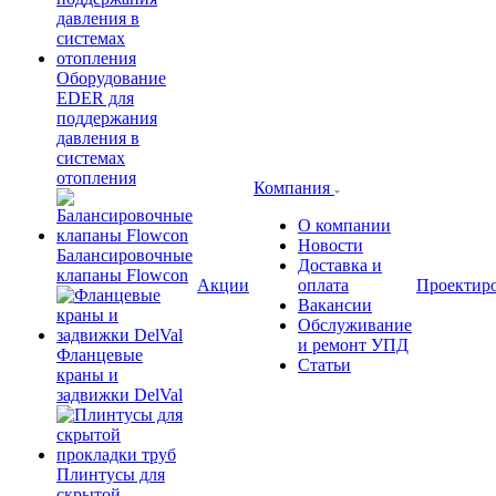
Оборудование
EDER для
поддержания
давления в
системах
отопления
Компания
О компании
Новости
Балансировочные
Доставка и
клапаны Flowcon
Акции
оплата
Проектир
Вакансии
Обслуживание
и ремонт УПД
Фланцевые
Статьи
краны и
задвижки DelVal
Плинтусы для
скрытой