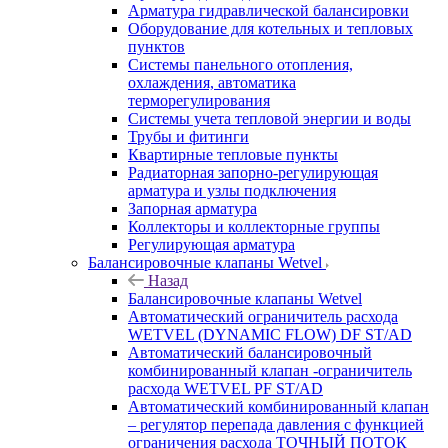
Арматура гидравлической балансировки
Оборудование для котельных и тепловых
пунктов
Системы панельного отопления,
охлаждения, автоматика
терморегулирования
Системы учета тепловой энергии и воды
Трубы и фитинги
Квартирные тепловые пункты
Радиаторная запорно-регулирующая
арматура и узлы подключения
Запорная арматура
Коллекторы и коллекторные группы
Регулирующая арматура
Балансировочные клапаны Wetvel
Назад
Балансировочные клапаны Wetvel
Автоматический ограничитель расхода
WETVEL (DYNAMIC FLOW) DF ST/AD
Автоматический балансировочный
комбинированный клапан -ограничитель
расхода WETVEL PF ST/AD
Автоматический комбинированный клапан
– регулятор перепада давления с функцией
ограничения расхода ТОЧНЫЙ ПОТОК