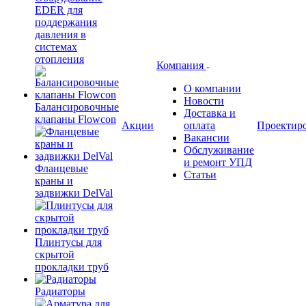
EDER для
поддержания
давления в
системах
отопления
Компания
О компании
Новости
Балансировочные
Доставка и
клапаны Flowcon
Акции
оплата
Проектир
Вакансии
Обслуживание
и ремонт УПД
Фланцевые
Статьи
краны и
задвижки DelVal
Плинтусы для
скрытой
прокладки труб
Радиаторы