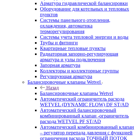
Арматура гидравлической балансировки
Оборудование для котельных и тепловых
пунктов
Системы панельного отопления,
охлаждения, автоматика
терморегулирования
Системы учета тепловой энергии и воды
Трубы и фитинги
Квартирные тепловые пункты
Радиаторная запорно-регулирующая
арматура и узлы подключения
Запорная арматура
Коллекторы и коллекторные группы
Регулирующая арматура
Балансировочные клапаны Wetvel
Назад
Балансировочные клапаны Wetvel
Автоматический ограничитель расхода
WETVEL (DYNAMIC FLOW) DF ST/AD
Автоматический балансировочный
комбинированный клапан -ограничитель
расхода WETVEL PF ST/AD
Автоматический комбинированный клапан
– регулятор перепада давления с функцией
ограничения расхода ТОЧНЫЙ ПОТОК