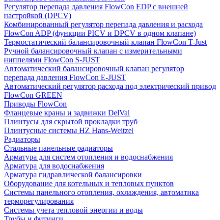
Регулятор перепада давления FlowСon EDP с внешней
настройкой (DPCV)
Комбинированный регулятор перепада давления и расхода
FlowСon ADP (функции PICV и DPCV в одном клапане)
Термостатический балансировочный клапан FlowСon T-Just
Ручной балансировочный клапан с измерительными
ниппелями FlowСon S-JUST
Автоматический балансировочный клапан регулятор
перепада давления FlowСon E-JUST
Автоматический регулятор расхода под электрический привод
FlowСon GREEN
Приводы FlowCon
Фланцевые краны и задвижки DelVal
Плинтусы для скрытой прокладки труб
Плинтусные системы HZ Hans-Weitzel
Радиаторы
Стальные панельные радиаторы
Арматура для систем отопления и водоснабжения
Арматура для водоснабжения
Арматура гидравлической балансировки
Оборудование для котельных и тепловых пунктов
Системы панельного отопления, охлаждения, автоматика
терморегулирования
Системы учета тепловой энергии и воды
Трубы и фитинги