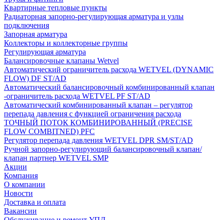
Квартирные тепловые пункты
Радиаторная запорно-регулирующая арматура и узлы
подключения
Запорная арматура
Коллекторы и коллекторные группы
Регулирующая арматура
Балансировочные клапаны Wetvel
Автоматический ограничитель расхода WETVEL (DYNAMIC
FLOW) DF ST/AD
Автоматический балансировочный комбинированный клапан
-ограничитель расхода WETVEL PF ST/AD
Автоматический комбинированный клапан – регулятор
перепада давления с функцией ограничения расхода
ТОЧНЫЙ ПОТОК КОМБИНИРОВАННЫЙ (PRECISE
FLOW COMBIТNED) PFC
Регулятор перепада давления WETVEL DPR SM/ST/AD
Ручной запорно-регулирующий балансировочный клапан/
клапан партнер WETVEL SMP
Акции
Компания
О компании
Новости
Доставка и оплата
Вакансии
Обслуживание и ремонт УПД