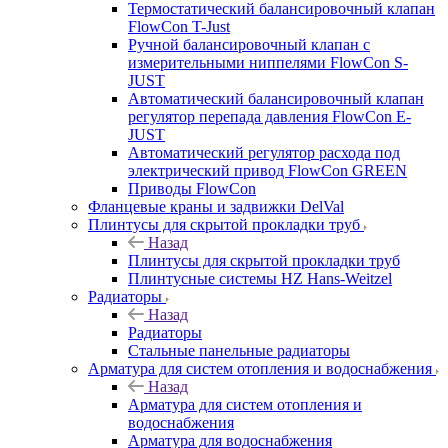
Термостатический балансировочный клапан
FlowСon T-Just
Ручной балансировочный клапан с
измерительными ниппелями FlowСon S-
JUST
Автоматический балансировочный клапан
регулятор перепада давления FlowСon E-
JUST
Автоматический регулятор расхода под
электрический привод FlowСon GREEN
Приводы FlowCon
Фланцевые краны и задвижки DelVal
Плинтусы для скрытой прокладки труб
Назад
Плинтусы для скрытой прокладки труб
Плинтусные системы HZ Hans-Weitzel
Радиаторы
Назад
Радиаторы
Стальные панельные радиаторы
Арматура для систем отопления и водоснабжения
Назад
Арматура для систем отопления и
водоснабжения
Арматура для водоснабжения