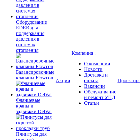
Оборудование
EDER для
поддержания
давления в
системах
отопления
Компания
О компании
Новости
Балансировочные
Доставка и
клапаны Flowcon
Акции
оплата
Проектир
Вакансии
Обслуживание
и ремонт УПД
Фланцевые
Статьи
краны и
задвижки DelVal
Плинтусы для
скрытой