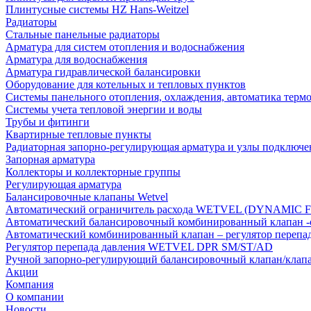
Плинтусные системы HZ Hans-Weitzel
Радиаторы
Стальные панельные радиаторы
Арматура для систем отопления и водоснабжения
Арматура для водоснабжения
Арматура гидравлической балансировки
Оборудование для котельных и тепловых пунктов
Системы панельного отопления, охлаждения, автоматика терм
Системы учета тепловой энергии и воды
Трубы и фитинги
Квартирные тепловые пункты
Радиаторная запорно-регулирующая арматура и узлы подключе
Запорная арматура
Коллекторы и коллекторные группы
Регулирующая арматура
Балансировочные клапаны Wetvel
Автоматический ограничитель расхода WETVEL (DYNAMIC 
Автоматический балансировочный комбинированный клапан 
Автоматический комбинированный клапан – регулятор п
Регулятор перепада давления WETVEL DPR SM/ST/AD
Ручной запорно-регулирующий балансировочный клапан/кла
Акции
Компания
О компании
Новости