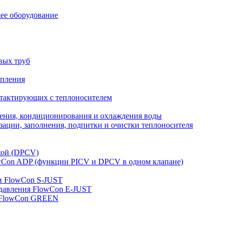
ее оборудование
вых труб
опления
нтактирующих с теплоносителем
ления, кондиционирования и охлаждения воды
ации, заполнения, подпитки и очистки теплоносителя
кой (DPCV)
owСon ADP (функции PICV и DPCV в одном клапане)
и FlowСon S-JUST
 давления FlowСon E-JUST
д FlowСon GREEN