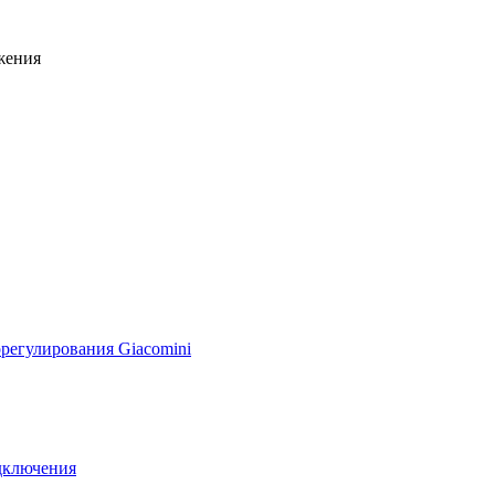
жения
регулирования Giacomini
дключения