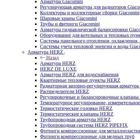
Арматура Giacomini
Регулирующая арматура для радиаторов Giaco
Коллекторы и коллекторные сборки Giacomini
Шаровые краны Giacomini
Трубы и фитинги Giacomini
Арматура гидравлической балансировки Giac
Оборудование для котельных и тепловых пунк
Системы панельного отопления, охлаждения, 
Системы учета тепловой энергии и воды Giac
Арматура HERZ
Назад
Арматура HERZ
HERZ DE LUXE
Арматура HERZ для водоснабжения
Квартирные тепловые пункты HERZ
Радиаторная запорно-регулирующая арматур
Распределители HERZ
Регулировочные и балансировочные клапан
Температурное регулирование, измерительно
Термостатические головки HERZ
Термостатические клапаны HERZ
Трубопроводная арматура HERZ
Трубопроводная система HERZ PIPEFIX
Фитинги компрессионные для металлопластик
Фитинги компрессионные для медных труб