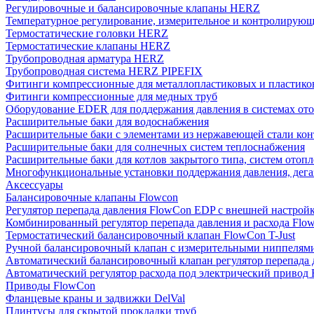
Регулировочные и балансировочные клапаны HERZ
Температурное регулирование, измерительное и контролирующ
Термостатические головки HERZ
Термостатические клапаны HERZ
Трубопроводная арматура HERZ
Трубопроводная система HERZ PIPEFIX
Фитинги компрессионные для металлопластиковых и пластико
Фитинги компрессионные для медных труб
Оборудование EDER для поддержания давления в системах от
Расширительные баки для водоснабжения
Расширительные баки с элементами из нержавеющей стали ко
Расширительные баки для солнечных систем теплоснабжения
Расширительные баки для котлов закрытого типа, систем отоп
Многофункциональные установки поддержания давления, дегаз
Аксессуары
Балансировочные клапаны Flowcon
Регулятор перепада давления FlowСon EDP с внешней настрой
Комбинированный регулятор перепада давления и расхода Fl
Термостатический балансировочный клапан FlowСon T-Just
Ручной балансировочный клапан с измерительными ниппелям
Автоматический балансировочный клапан регулятор перепада
Автоматический регулятор расхода под электрический приво
Приводы FlowCon
Фланцевые краны и задвижки DelVal
Плинтусы для скрытой прокладки труб