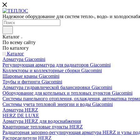
Надежное оборудование для систем тепло-, водо- и холодоснаб
Каталог
По всему сайту
По каталогу
Каталог
Арматура Giacomini
Регулирующая арматура для радиаторов Giacomini
Коллекторы и коллекторные сборки Giacomini
Шаровые краны Giacomini
Трубы и фитинги Giacomini
Арматура гидравлической балансировки Giacomini
Оборудование для котельных и тепловых пунктов Giacomini
Системы панельного отопления, охлаждения, автоматика термо
Системы учета тепловой энергии и воды Giacomini
Арматура HERZ
HERZ DE LUXE
Арматура HERZ для водоснабжения
Квартирные тепловые пункты HERZ
Радиаторная запорно-регулирующая арматура HERZ и узлы по
Распределители HERZ