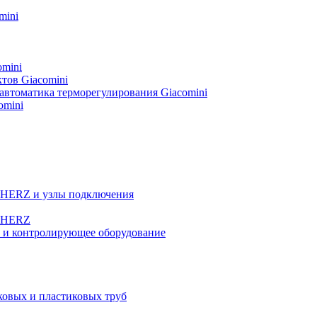
mini
omini
тов Giacomini
автоматика терморегулирования Giacomini
omini
а HERZ и узлы подключения
ы HERZ
е и контролирующее оборудование
овых и пластиковых труб