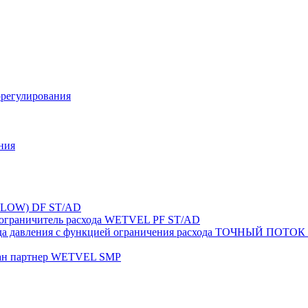
орегулирования
ния
FLOW) DF ST/AD
-ограничитель расхода WETVEL PF ST/AD
ерепада давления с функцией ограничения расхода ТОЧНЫ
пан партнер WETVEL SMP