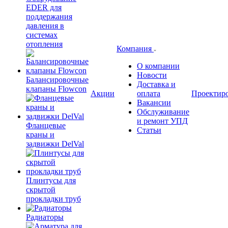
EDER для
поддержания
давления в
системах
отопления
Компания
О компании
Новости
Балансировочные
Доставка и
клапаны Flowcon
Акции
оплата
Проектир
Вакансии
Обслуживание
и ремонт УПД
Фланцевые
Статьи
краны и
задвижки DelVal
Плинтусы для
скрытой
прокладки труб
Радиаторы