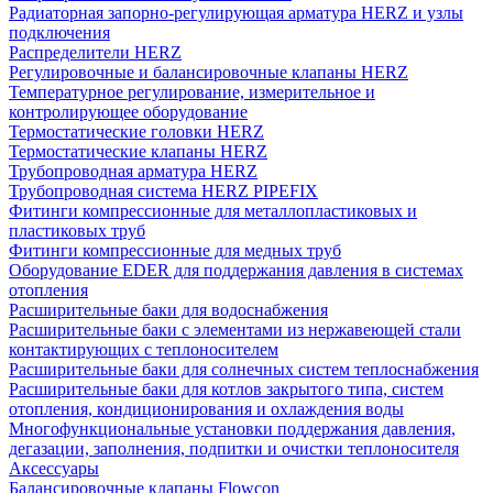
Радиаторная запорно-регулирующая арматура HERZ и узлы
подключения
Распределители HERZ
Регулировочные и балансировочные клапаны HERZ
Температурное регулирование, измерительное и
контролирующее оборудование
Термостатические головки HERZ
Термостатические клапаны HERZ
Трубопроводная арматура HERZ
Трубопроводная система HERZ PIPEFIX
Фитинги компрессионные для металлопластиковых и
пластиковых труб
Фитинги компрессионные для медных труб
Оборудование EDER для поддержания давления в системах
отопления
Расширительные баки для водоснабжения
Расширительные баки с элементами из нержавеющей стали
контактирующих с теплоносителем
Расширительные баки для солнечных систем теплоснабжения
Расширительные баки для котлов закрытого типа, систем
отопления, кондиционирования и охлаждения воды
Многофункциональные установки поддержания давления,
дегазации, заполнения, подпитки и очистки теплоносителя
Аксессуары
Балансировочные клапаны Flowcon