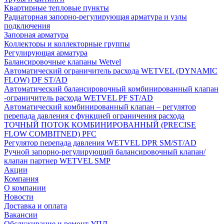
Квартирные тепловые пункты
Радиаторная запорно-регулирующая арматура и узлы
подключения
Запорная арматура
Коллекторы и коллекторные группы
Регулирующая арматура
Балансировочные клапаны Wetvel
Автоматический ограничитель расхода WETVEL (DYNAMIC
FLOW) DF ST/AD
Автоматический балансировочный комбинированный клапан
-ограничитель расхода WETVEL PF ST/AD
Автоматический комбинированный клапан – регулятор
перепада давления с функцией ограничения расхода
ТОЧНЫЙ ПОТОК КОМБИНИРОВАННЫЙ (PRECISE
FLOW COMBIТNED) PFC
Регулятор перепада давления WETVEL DPR SM/ST/AD
Ручной запорно-регулирующий балансировочный клапан/
клапан партнер WETVEL SMP
Акции
Компания
О компании
Новости
Доставка и оплата
Вакансии
Обслуживание и ремонт УПД