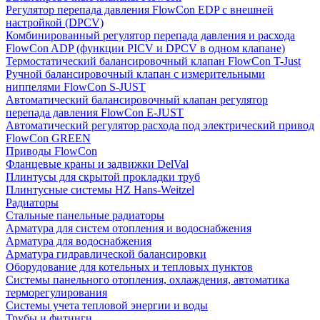
Регулятор перепада давления FlowСon EDP с внешней
настройкой (DPCV)
Комбинированный регулятор перепада давления и расхода
FlowСon ADP (функции PICV и DPCV в одном клапане)
Термостатический балансировочный клапан FlowСon T-Just
Ручной балансировочный клапан с измерительными
ниппелями FlowСon S-JUST
Автоматический балансировочный клапан регулятор
перепада давления FlowСon E-JUST
Автоматический регулятор расхода под электрический привод
FlowСon GREEN
Приводы FlowCon
Фланцевые краны и задвижки DelVal
Плинтусы для скрытой прокладки труб
Плинтусные системы HZ Hans-Weitzel
Радиаторы
Стальные панельные радиаторы
Арматура для систем отопления и водоснабжения
Арматура для водоснабжения
Арматура гидравлической балансировки
Оборудование для котельных и тепловых пунктов
Системы панельного отопления, охлаждения, автоматика
терморегулирования
Системы учета тепловой энергии и воды
Трубы и фитинги