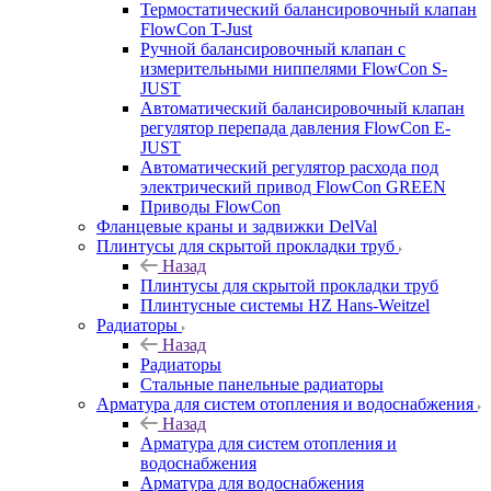
Термостатический балансировочный клапан
FlowСon T-Just
Ручной балансировочный клапан с
измерительными ниппелями FlowСon S-
JUST
Автоматический балансировочный клапан
регулятор перепада давления FlowСon E-
JUST
Автоматический регулятор расхода под
электрический привод FlowСon GREEN
Приводы FlowCon
Фланцевые краны и задвижки DelVal
Плинтусы для скрытой прокладки труб
Назад
Плинтусы для скрытой прокладки труб
Плинтусные системы HZ Hans-Weitzel
Радиаторы
Назад
Радиаторы
Стальные панельные радиаторы
Арматура для систем отопления и водоснабжения
Назад
Арматура для систем отопления и
водоснабжения
Арматура для водоснабжения