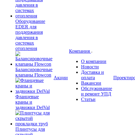
Оборудование
EDER для
поддержания
давления в
системах
отопления
Компания
О компании
Новости
Балансировочные
Доставка и
клапаны Flowcon
Акции
оплата
Проектир
Вакансии
Обслуживание
и ремонт УПД
Фланцевые
Статьи
краны и
задвижки DelVal
Плинтусы для
скрытой