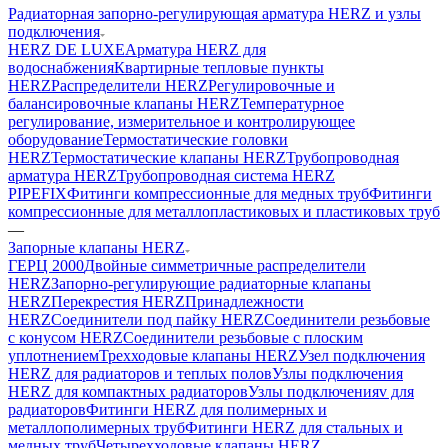
Радиаторная запорно-регулирующая арматура HERZ и узлы
подключения
HERZ DE LUXE
Арматура HERZ для
водоснабжения
Квартирные тепловые пункты
HERZ
Распределители HERZ
Регулировочные и
балансировочные клапаны HERZ
Температурное
регулирование, измерительное и контролирующее
оборудование
Термостатические головки
HERZ
Термостатические клапаны HERZ
Трубопроводная
арматура HERZ
Трубопроводная система HERZ
PIPEFIX
Фитинги компрессионные для медных труб
Фитинги
компрессионные для металлопластиковых и пластиковых труб
—
Запорные клапаны HERZ
ГЕРЦ 2000
Двойные симметричные распределители
HERZ
Запорно-регулирующие радиаторные клапаны
HERZ
Перекрестия HERZ
Принадлежности
HERZ
Соединители под пайку HERZ
Соединители резьбовые
с конусом HERZ
Соединители резьбовые с плоским
уплотнением
Трехходовые клапаны HERZ
Узел подключения
HERZ для радиаторов и теплых полов
Узлы подключения
HERZ для компактных радиаторов
Узлы подключенияv для
радиаторов
Фитинги HERZ для полимерных и
металлополимерных труб
Фитинги HERZ для стальных и
медных труб
Четырехходовые клапаны HERZ