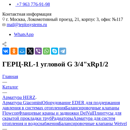
+7 963 776-91-98
Контактная информация
г. Москва, Локомотивный проезд, 21, корпус 3, офис №117
mail@teplosystems.ru
WhatsApp
ГЕРЦ-RL-1 угловой G 3/4"хRp1/2
Главная
—
Каталог
—
Арматура HERZ
Арматура Giacomini
Оборудование EDER для поддержания
давления в системах отопления
Балансировочные клапаны
Flowcon
Фланцевые краны и задвижки DelVal
Плинтусы для
скрытой прокладки труб
Радиаторы
Арматура для систем
отопления и водоснабжения
Балансировочные клапаны Wetvel
—