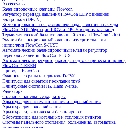
Аксессуары
Балансировочные клапаны Flowcon
Регулятор перепада давления FlowСon EDP с внешней
настройкой (DPCV)
Комбинированный регулятор перепада давления и расхода
FlowСon ADP (функции PICV и DPCV в одном клапане)
Термостатический балансировочный клапан FlowСon T-Just
Ручной балансировочный клапан с измерительными
ниппелями FlowСon S-JUST
Автоматический балансировочный клапан регулятор
перепада давления FlowСon E-JUST
Автоматический регулятор расхода под электрический привод
FlowСon GREEN
Приводы FlowCon
Фланцевые краны и задвижки DelVal
Плинтусы для скрытой прокладки труб
Плинтусные системы HZ Hans-Weitzel
Радиаторы
Стальные панельные радиаторы
Арматура для систем отопления и водоснабжения
Арматура для водоснабжения
Арматура гидравлической балансировки
Оборудование для котельных и тепловых пунктов
Системы панельного отопления, охлаждения, автоматика
терморегулирования