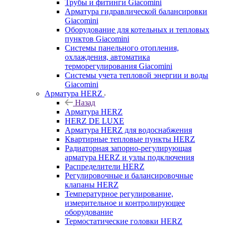
Трубы и фитинги Giacomini
Арматура гидравлической балансировки
Giacomini
Оборудование для котельных и тепловых
пунктов Giacomini
Системы панельного отопления,
охлаждения, автоматика
терморегулирования Giacomini
Системы учета тепловой энергии и воды
Giacomini
Арматура HERZ
Назад
Арматура HERZ
HERZ DE LUXE
Арматура HERZ для водоснабжения
Квартирные тепловые пункты HERZ
Радиаторная запорно-регулирующая
арматура HERZ и узлы подключения
Распределители HERZ
Регулировочные и балансировочные
клапаны HERZ
Температурное регулирование,
измерительное и контролирующее
оборудование
Термостатические головки HERZ