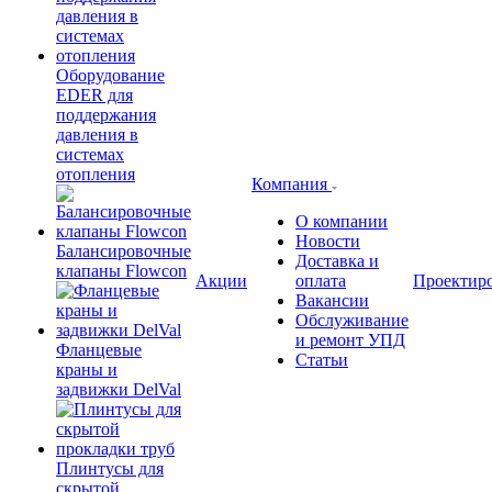
Оборудование
EDER для
поддержания
давления в
системах
отопления
Компания
О компании
Новости
Балансировочные
Доставка и
клапаны Flowcon
Акции
оплата
Проектир
Вакансии
Обслуживание
и ремонт УПД
Фланцевые
Статьи
краны и
задвижки DelVal
Плинтусы для
скрытой