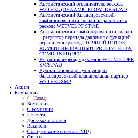
Автоматический ограничитель расхода
WETVEL (DYNAMIC FLOW) DF ST/AD
Автоматический балансировочный
комбинированный клапан -ограничитель
расхода WETVEL PF ST/AD
Автоматический комбинированный клапан
– регулятор перепада давления с функцией
ограничения расхода ТОЧНЫЙ ПОТОК
КОМБИНИРОВАННЫЙ (PRECISE FLOW
COMBIТNED) PFC
Регулятор перепада давления WETVEL DPR
SM/ST/AD
Ручной запорно-регулирующий
балансировочный клапан/клапан партнер
WETVEL SMP
Акции
Компания
Назад
Компания
О компании
Новости
Доставка и оплата
Вакансии
Обслуживание и ремонт УПД
Статьи