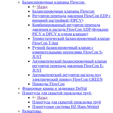
Балансировочные клапаны Flowcon
Назад
Балансировочные клапаны Flowcon
Регулятор перепада давления FlowСon EDP с
внешней настройкой (DPCV)
Комбинированный регулятор перепада
давления и расхода FlowСon ADP (функции
PICV и DPCV в одном клапане)
Термостатический балансировочный клапан
FlowСon T-Just
Ручной балансировочный клапан с
измерительными ниппелями FlowСon S-
JUST
Автоматический балансировочный клапан
регулятор перепада давления FlowСon E-
JUST
Автоматический регулятор расхода под
электрический привод FlowСon GREEN
Приводы FlowCon
Фланцевые краны и задвижки DelVal
Плинтусы для скрытой прокладки труб
Назад
Плинтусы для скрытой прокладки труб
Плинтусные системы HZ Hans-Weitzel
Радиаторы