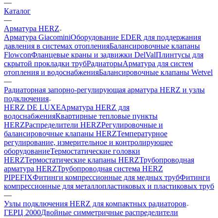
—
Каталог
—
Арматура HERZ
Арматура Giacomini
Оборудование EDER для поддержания
давления в системах отопления
Балансировочные клапаны
Flowcon
Фланцевые краны и задвижки DelVal
Плинтусы для
скрытой прокладки труб
Радиаторы
Арматура для систем
отопления и водоснабжения
Балансировочные клапаны Wetvel
—
Радиаторная запорно-регулирующая арматура HERZ и узлы
подключения
HERZ DE LUXE
Арматура HERZ для
водоснабжения
Квартирные тепловые пункты
HERZ
Распределители HERZ
Регулировочные и
балансировочные клапаны HERZ
Температурное
регулирование, измерительное и контролирующее
оборудование
Термостатические головки
HERZ
Термостатические клапаны HERZ
Трубопроводная
арматура HERZ
Трубопроводная система HERZ
PIPEFIX
Фитинги компрессионные для медных труб
Фитинги
компрессионные для металлопластиковых и пластиковых труб
—
Узлы подключения HERZ для компактных радиаторов
ГЕРЦ 2000
Двойные симметричные распределители