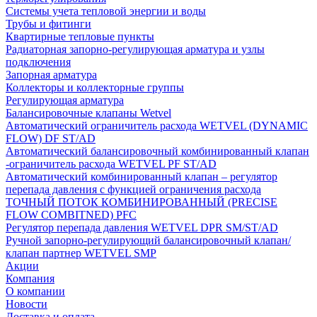
Системы учета тепловой энергии и воды
Трубы и фитинги
Квартирные тепловые пункты
Радиаторная запорно-регулирующая арматура и узлы
подключения
Запорная арматура
Коллекторы и коллекторные группы
Регулирующая арматура
Балансировочные клапаны Wetvel
Автоматический ограничитель расхода WETVEL (DYNAMIC
FLOW) DF ST/AD
Автоматический балансировочный комбинированный клапан
-ограничитель расхода WETVEL PF ST/AD
Автоматический комбинированный клапан – регулятор
перепада давления с функцией ограничения расхода
ТОЧНЫЙ ПОТОК КОМБИНИРОВАННЫЙ (PRECISE
FLOW COMBIТNED) PFC
Регулятор перепада давления WETVEL DPR SM/ST/AD
Ручной запорно-регулирующий балансировочный клапан/
клапан партнер WETVEL SMP
Акции
Компания
О компании
Новости
Доставка и оплата