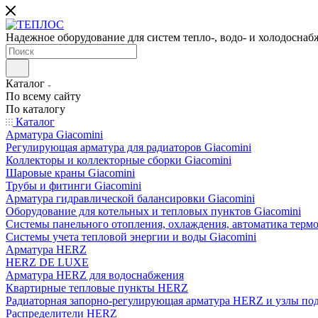
Надежное оборудование для систем тепло-, водо- и холодоснаб
Каталог
По всему сайту
По каталогу
Каталог
Арматура Giacomini
Регулирующая арматура для радиаторов Giacomini
Коллекторы и коллекторные сборки Giacomini
Шаровые краны Giacomini
Трубы и фитинги Giacomini
Арматура гидравлической балансировки Giacomini
Оборудование для котельных и тепловых пунктов Giacomini
Системы панельного отопления, охлаждения, автоматика термо
Системы учета тепловой энергии и воды Giacomini
Арматура HERZ
HERZ DE LUXE
Арматура HERZ для водоснабжения
Квартирные тепловые пункты HERZ
Радиаторная запорно-регулирующая арматура HERZ и узлы по
Распределители HERZ