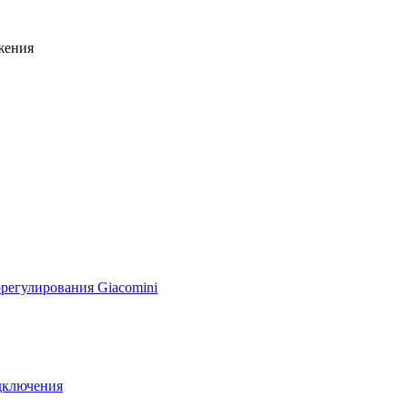
жения
регулирования Giacomini
дключения