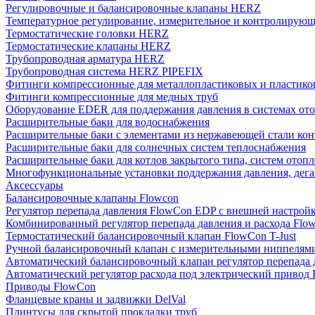
Регулировочные и балансировочные клапаны HERZ
Температурное регулирование, измерительное и контролирующ
Термостатические головки HERZ
Термостатические клапаны HERZ
Трубопроводная арматура HERZ
Трубопроводная система HERZ PIPEFIX
Фитинги компрессионные для металлопластиковых и пластико
Фитинги компрессионные для медных труб
Оборудование EDER для поддержания давления в системах от
Расширительные баки для водоснабжения
Расширительные баки с элементами из нержавеющей стали ко
Расширительные баки для солнечных систем теплоснабжения
Расширительные баки для котлов закрытого типа, систем отоп
Многофункциональные установки поддержания давления, дегаз
Аксессуары
Балансировочные клапаны Flowcon
Регулятор перепада давления FlowСon EDP с внешней настрой
Комбинированный регулятор перепада давления и расхода Fl
Термостатический балансировочный клапан FlowСon T-Just
Ручной балансировочный клапан с измерительными ниппелям
Автоматический балансировочный клапан регулятор перепада
Автоматический регулятор расхода под электрический приво
Приводы FlowCon
Фланцевые краны и задвижки DelVal
Плинтусы для скрытой прокладки труб