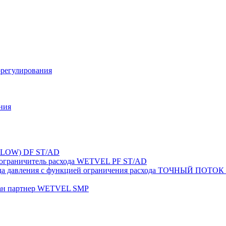
орегулирования
ния
FLOW) DF ST/AD
-ограничитель расхода WETVEL PF ST/AD
ерепада давления с функцией ограничения расхода ТОЧНЫ
пан партнер WETVEL SMP