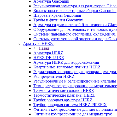
Арматура Giacomini
Регулирующая арматура для радиаторов Giaco
Коллекторы и коллекторные сборки Giacomini
Шаровые краны Giacomini
Трубы и фитинги Giacomini
Арматура гидравлической балансировки Giac
Оборудование для котельных и тепловых пунк
Системы панельного отопления, охлаждения, 
Системы учета тепловой энергии и воды Giac
Арматура HERZ
Назад
Арматура HERZ
HERZ DE LUXE
Арматура HERZ для водоснабжения
Квартирные тепловые пункты HERZ
Радиаторная запорно-регулирующая арматур
Распределители HERZ
Регулировочные и балансировочные клапан
Температурное регулирование, измерительно
Термостатические головки HERZ
Термостатические клапаны HERZ
Трубопроводная арматура HERZ
Трубопроводная система HERZ PIPEFIX
Фитинги компрессионные для металлопластик
Фитинги компрессионные для медных труб