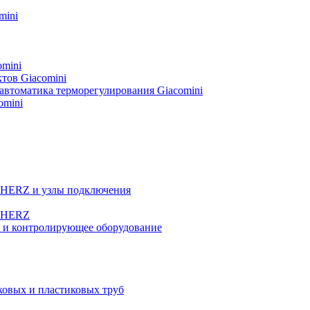
mini
omini
тов Giacomini
автоматика терморегулирования Giacomini
omini
а HERZ и узлы подключения
ы HERZ
е и контролирующее оборудование
овых и пластиковых труб