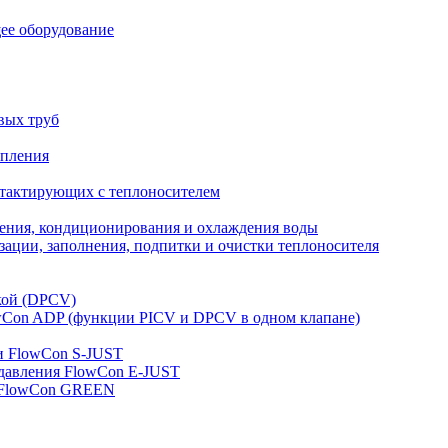
ее оборудование
вых труб
опления
нтактирующих с теплоносителем
ления, кондиционирования и охлаждения воды
ации, заполнения, подпитки и очистки теплоносителя
кой (DPCV)
owСon ADP (функции PICV и DPCV в одном клапане)
и FlowСon S-JUST
 давления FlowСon E-JUST
д FlowСon GREEN