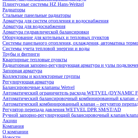
Плинтусные системы HZ Hans-Weitzel
Радиаторы
Стальные панельные радиаторы
Арматура для систем отопления и водоснабжения
Арматура для водоснабжения
Арматура гидравлической балансировки
Оборудование для котельных и тепловых пунктов
Системы панельного отопления, охлаждения, автоматика терм
Системы учета тепловой энергии и воды
Трубы и фитинги
Квартирные тепловые пункты
Радиаторная запорно-регулирующая арматура и узлы подключе
Запорная арматура
Коллекторы и коллекторные группы
Регулирующая арматура
Балансировочные клапаны Wetvel
Автоматический ограничитель расхода WETVEL (DYNAMIC 
Автоматический балансировочный комбинированный клапан 
Автоматический комбинированный клапан – регулятор п
Регулятор перепада давления WETVEL DPR SM/ST/AD
Ручной запорно-регулирующий балансировочный клапан/кла
Акции
Компания
О компании
Новости