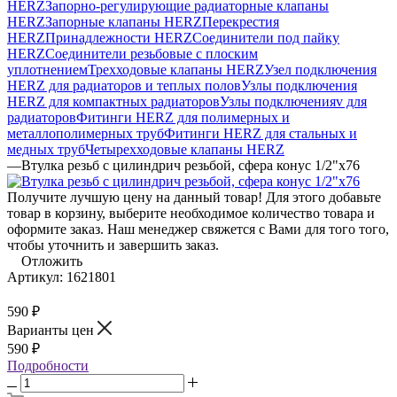
HERZ
Запорно-регулирующие радиаторные клапаны
HERZ
Запорные клапаны HERZ
Перекрестия
HERZ
Принадлежности HERZ
Соединители под пайку
HERZ
Соединители резьбовые с плоским
уплотнением
Трехходовые клапаны HERZ
Узел подключения
HERZ для радиаторов и теплых полов
Узлы подключения
HERZ для компактных радиаторов
Узлы подключенияv для
радиаторов
Фитинги HERZ для полимерных и
металлополимерных труб
Фитинги HERZ для стальных и
медных труб
Четырехходовые клапаны HERZ
—
Втулка резьб с цилиндрич резьбой, сфера конус 1/2"х76
Получите лучшую цену на данный товар! Для этого добавьте
товар в корзину, выберите необходимое количество товара и
оформите заказ. Наш менеджер свяжется с Вами для того того,
чтобы уточнить и завершить заказ.
Отложить
Артикул:
1621801
590
₽
Варианты цен
590
₽
Подробности