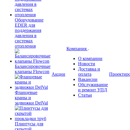
Оборудование
EDER для
поддержания
давления в
системах
отопления
Компания
О компании
Новости
Балансировочные
Доставка и
клапаны Flowcon
Акции
оплата
Проектир
Вакансии
Обслуживание
и ремонт УПД
Фланцевые
Статьи
краны и
задвижки DelVal
Плинтусы для
скрытой