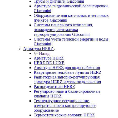
Трубы и фитинги Giacomini
Арматура гидравлической балансировки
Giacomini
Оборудование для котельных и тепловых
пунктов Giacomini
Системы панельного отопления,
охлаждения, автоматика
терморегулирования Giacomini
Системы учета тепловой энергии и воды
Giacomini
Арматура HERZ
Назад
Арматура HERZ
HERZ DE LUXE
Арматура HERZ для водоснабжения
Квартирные тепловые пункты HERZ
Радиаторная запорно-регулирующая
арматура HERZ и узлы подключения
Распределители HERZ
Регулировочные и балансировочные
клапаны HERZ
Температурное регулирование,
измерительное и контролирующее
оборудование
Термостатические головки HERZ