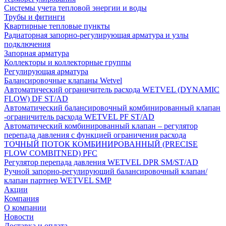
Системы учета тепловой энергии и воды
Трубы и фитинги
Квартирные тепловые пункты
Радиаторная запорно-регулирующая арматура и узлы
подключения
Запорная арматура
Коллекторы и коллекторные группы
Регулирующая арматура
Балансировочные клапаны Wetvel
Автоматический ограничитель расхода WETVEL (DYNAMIC
FLOW) DF ST/AD
Автоматический балансировочный комбинированный клапан
-ограничитель расхода WETVEL PF ST/AD
Автоматический комбинированный клапан – регулятор
перепада давления с функцией ограничения расхода
ТОЧНЫЙ ПОТОК КОМБИНИРОВАННЫЙ (PRECISE
FLOW COMBIТNED) PFC
Регулятор перепада давления WETVEL DPR SM/ST/AD
Ручной запорно-регулирующий балансировочный клапан/
клапан партнер WETVEL SMP
Акции
Компания
О компании
Новости
Доставка и оплата