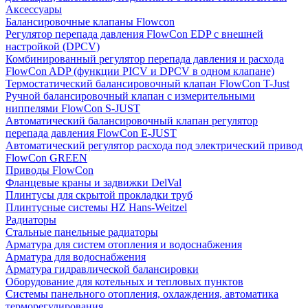
Аксессуары
Балансировочные клапаны Flowcon
Регулятор перепада давления FlowСon EDP с внешней
настройкой (DPCV)
Комбинированный регулятор перепада давления и расхода
FlowСon ADP (функции PICV и DPCV в одном клапане)
Термостатический балансировочный клапан FlowСon T-Just
Ручной балансировочный клапан с измерительными
ниппелями FlowСon S-JUST
Автоматический балансировочный клапан регулятор
перепада давления FlowСon E-JUST
Автоматический регулятор расхода под электрический привод
FlowСon GREEN
Приводы FlowCon
Фланцевые краны и задвижки DelVal
Плинтусы для скрытой прокладки труб
Плинтусные системы HZ Hans-Weitzel
Радиаторы
Стальные панельные радиаторы
Арматура для систем отопления и водоснабжения
Арматура для водоснабжения
Арматура гидравлической балансировки
Оборудование для котельных и тепловых пунктов
Системы панельного отопления, охлаждения, автоматика
терморегулирования