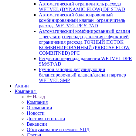
Автоматический ограничитель расхода
WETVEL (DYNAMIC FLOW) DF ST/AD
Автоматический балансировочный
комбинированный клапан -ограничитель
расхода WETVEL PF ST/AD
Автоматический комбинированный клапан
– регулятор перепада давления с функцией
ограничения расхода ТОЧНЫЙ ПОТОК
КОМБИНИРОВАННЫЙ (PRECISE FLOW
COMBIТNED) PFC
Регулятор перепада давления WETVEL DPR
SM/ST/AD
Ручной запорно-регулирующий
балансировочный клапан/клапан партнер
WETVEL SMP
Акции
Компания
Назад
Компания
О компании
Новости
Доставка и оплата
Вакансии
Обслуживание и ремонт УПД
Статьи