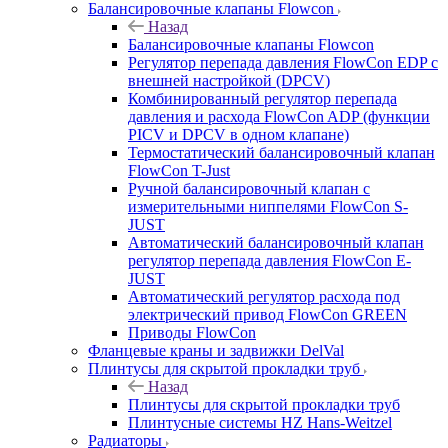
Балансировочные клапаны Flowcon
Назад
Балансировочные клапаны Flowcon
Регулятор перепада давления FlowСon EDP с
внешней настройкой (DPCV)
Комбинированный регулятор перепада
давления и расхода FlowСon ADP (функции
PICV и DPCV в одном клапане)
Термостатический балансировочный клапан
FlowСon T-Just
Ручной балансировочный клапан с
измерительными ниппелями FlowСon S-
JUST
Автоматический балансировочный клапан
регулятор перепада давления FlowСon E-
JUST
Автоматический регулятор расхода под
электрический привод FlowСon GREEN
Приводы FlowCon
Фланцевые краны и задвижки DelVal
Плинтусы для скрытой прокладки труб
Назад
Плинтусы для скрытой прокладки труб
Плинтусные системы HZ Hans-Weitzel
Радиаторы