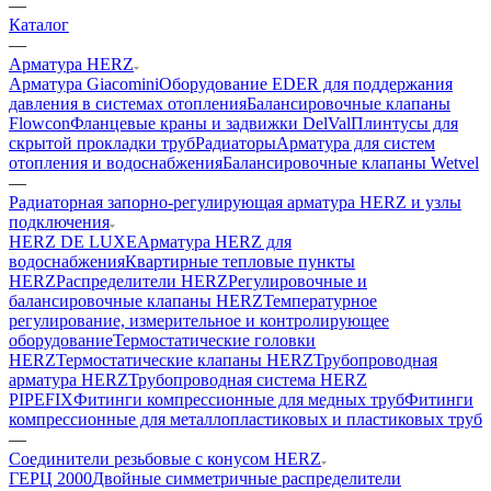
—
Каталог
—
Арматура HERZ
Арматура Giacomini
Оборудование EDER для поддержания
давления в системах отопления
Балансировочные клапаны
Flowcon
Фланцевые краны и задвижки DelVal
Плинтусы для
скрытой прокладки труб
Радиаторы
Арматура для систем
отопления и водоснабжения
Балансировочные клапаны Wetvel
—
Радиаторная запорно-регулирующая арматура HERZ и узлы
подключения
HERZ DE LUXE
Арматура HERZ для
водоснабжения
Квартирные тепловые пункты
HERZ
Распределители HERZ
Регулировочные и
балансировочные клапаны HERZ
Температурное
регулирование, измерительное и контролирующее
оборудование
Термостатические головки
HERZ
Термостатические клапаны HERZ
Трубопроводная
арматура HERZ
Трубопроводная система HERZ
PIPEFIX
Фитинги компрессионные для медных труб
Фитинги
компрессионные для металлопластиковых и пластиковых труб
—
Соединители резьбовые с конусом HERZ
ГЕРЦ 2000
Двойные симметричные распределители