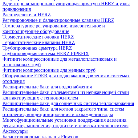
Радиаторная запорно-регулирующая арматура HERZ и узлы
подключения
Распределители HERZ
Регулировочные и балансировочные клапаны HERZ
Температурное регулирование, измерительное и
контролирующее оборудование
Термостатические головки HERZ
Термостатические клапаны HERZ
Трубопроводная арматура HERZ
Трубопроводная система HERZ PIPEFIX
Фитинги компрессионные для металлопластиковых и
пластиковых труб
Фитинги компрессионные для медных труб
Оборудование EDER для поддержания давления в системах
отопления
Расширительные баки для водоснабжения
Расширительные баки с элементами из нержавеющей стали
контактирующих с теплоносителем
Расширительные баки для солнечных систем теплоснабжения
Расширительные баки для котлов закрытого типа, систем
отопления, кондиционирования и охлаждения воды
Многофункциональные установки поддержания давления,
дегазации, заполнения, подпитки и очистки теплоносителя
Аксессуары
Балансировочные клапаны Flowcon