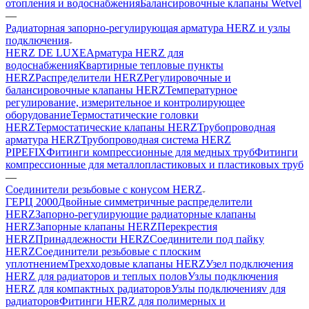
отопления и водоснабжения
Балансировочные клапаны Wetvel
—
Радиаторная запорно-регулирующая арматура HERZ и узлы
подключения
HERZ DE LUXE
Арматура HERZ для
водоснабжения
Квартирные тепловые пункты
HERZ
Распределители HERZ
Регулировочные и
балансировочные клапаны HERZ
Температурное
регулирование, измерительное и контролирующее
оборудование
Термостатические головки
HERZ
Термостатические клапаны HERZ
Трубопроводная
арматура HERZ
Трубопроводная система HERZ
PIPEFIX
Фитинги компрессионные для медных труб
Фитинги
компрессионные для металлопластиковых и пластиковых труб
—
Соединители резьбовые с конусом HERZ
ГЕРЦ 2000
Двойные симметричные распределители
HERZ
Запорно-регулирующие радиаторные клапаны
HERZ
Запорные клапаны HERZ
Перекрестия
HERZ
Принадлежности HERZ
Соединители под пайку
HERZ
Соединители резьбовые с плоским
уплотнением
Трехходовые клапаны HERZ
Узел подключения
HERZ для радиаторов и теплых полов
Узлы подключения
HERZ для компактных радиаторов
Узлы подключенияv для
радиаторов
Фитинги HERZ для полимерных и