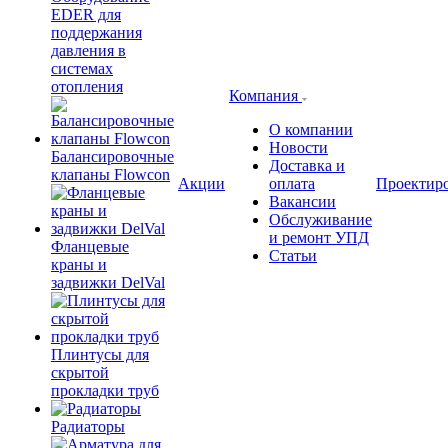
EDER для
поддержания
давления в
системах
отопления
Компания
О компании
Новости
Балансировочные
Доставка и
клапаны Flowcon
Акции
оплата
Проектир
Вакансии
Обслуживание
и ремонт УПД
Фланцевые
Статьи
краны и
задвижки DelVal
Плинтусы для
скрытой
прокладки труб
Радиаторы