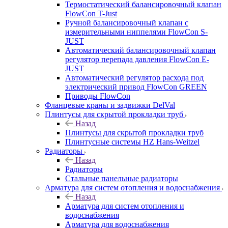
Термостатический балансировочный клапан
FlowСon T-Just
Ручной балансировочный клапан с
измерительными ниппелями FlowСon S-
JUST
Автоматический балансировочный клапан
регулятор перепада давления FlowСon E-
JUST
Автоматический регулятор расхода под
электрический привод FlowСon GREEN
Приводы FlowCon
Фланцевые краны и задвижки DelVal
Плинтусы для скрытой прокладки труб
Назад
Плинтусы для скрытой прокладки труб
Плинтусные системы HZ Hans-Weitzel
Радиаторы
Назад
Радиаторы
Стальные панельные радиаторы
Арматура для систем отопления и водоснабжения
Назад
Арматура для систем отопления и
водоснабжения
Арматура для водоснабжения