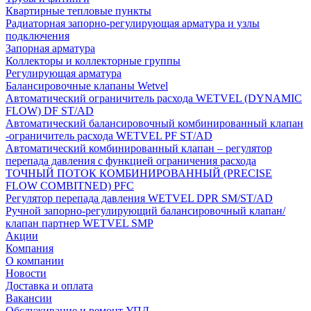
Квартирные тепловые пункты
Радиаторная запорно-регулирующая арматура и узлы
подключения
Запорная арматура
Коллекторы и коллекторные группы
Регулирующая арматура
Балансировочные клапаны Wetvel
Автоматический ограничитель расхода WETVEL (DYNAMIC
FLOW) DF ST/AD
Автоматический балансировочный комбинированный клапан
-ограничитель расхода WETVEL PF ST/AD
Автоматический комбинированный клапан – регулятор
перепада давления с функцией ограничения расхода
ТОЧНЫЙ ПОТОК КОМБИНИРОВАННЫЙ (PRECISE
FLOW COMBIТNED) PFC
Регулятор перепада давления WETVEL DPR SM/ST/AD
Ручной запорно-регулирующий балансировочный клапан/
клапан партнер WETVEL SMP
Акции
Компания
О компании
Новости
Доставка и оплата
Вакансии
Обслуживание и ремонт УПД