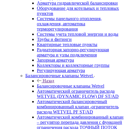
Арматура гидравлической балансировки
Оборудование для котельных и тепловых
пунктов
Системы панельного отопления,
охлаждения, автоматика
терморегулирования
Системы учета тепловой энергии и воды
Трубы и фитинги
Квартирные тепловые пункты
Радиаторная запорно-регулирующая
арматура и узлы подключения
Запорная арматура
Коллекторы и коллекторные группы
Регулирующая арматура
Балансировочные клапаны Wetvel
Назад
Балансировочные клапаны Wetvel
Автоматический ограничитель расхода
WETVEL (DYNAMIC FLOW) DF ST/AD
Автоматический балансировочный
комбинированный клапан -ограничитель
расхода WETVEL PF ST/AD
Автоматический комбинированный клапан
– регулятор перепада давления с функцией
ограничения расхода ТОЧНЫЙ ПОТОК