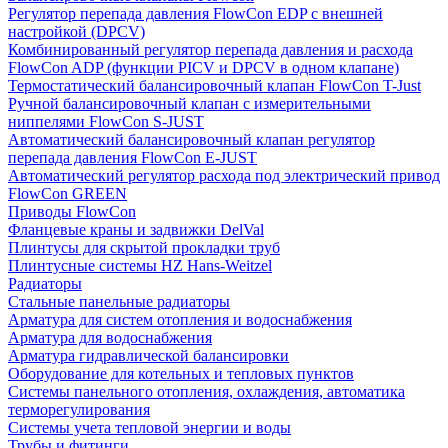
Регулятор перепада давления FlowСon EDP с внешней
настройкой (DPCV)
Комбинированный регулятор перепада давления и расхода
FlowСon ADP (функции PICV и DPCV в одном клапане)
Термостатический балансировочный клапан FlowСon T-Just
Ручной балансировочный клапан с измерительными
ниппелями FlowСon S-JUST
Автоматический балансировочный клапан регулятор
перепада давления FlowСon E-JUST
Автоматический регулятор расхода под электрический привод
FlowСon GREEN
Приводы FlowCon
Фланцевые краны и задвижки DelVal
Плинтусы для скрытой прокладки труб
Плинтусные системы HZ Hans-Weitzel
Радиаторы
Стальные панельные радиаторы
Арматура для систем отопления и водоснабжения
Арматура для водоснабжения
Арматура гидравлической балансировки
Оборудование для котельных и тепловых пунктов
Системы панельного отопления, охлаждения, автоматика
терморегулирования
Системы учета тепловой энергии и воды
Трубы и фитинги