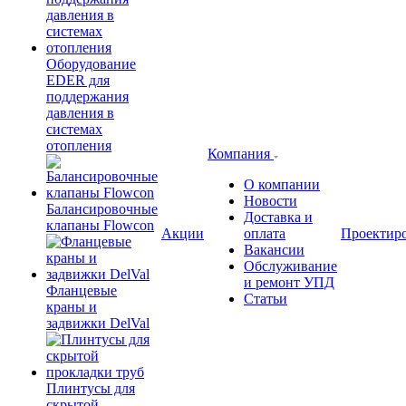
Оборудование
EDER для
поддержания
давления в
системах
отопления
Компания
О компании
Новости
Балансировочные
Доставка и
клапаны Flowcon
Акции
оплата
Проектир
Вакансии
Обслуживание
и ремонт УПД
Фланцевые
Статьи
краны и
задвижки DelVal
Плинтусы для
скрытой