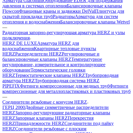
Арматура Giacomini
Оборудование EDER для поддержания
давления в системах отопления
Балансировочные клапаны
Flowcon
Фланцевые краны и задвижки DelVal
Плинтусы для
скрытой прокладки труб
Радиаторы
Арматура для систем
отопления и водоснабжения
Балансировочные клапаны Wetvel
—
Радиаторная запорно-регулирующая арматура HERZ и узлы
подключения
HERZ DE LUXE
Арматура HERZ для
водоснабжения
Квартирные тепловые пункты
HERZ
Распределители HERZ
Регулировочные и
балансировочные клапаны HERZ
Температурное
регулирование, измерительное и контролирующее
оборудование
Термостатические головки
HERZ
Термостатические клапаны HERZ
Трубопроводная
арматура HERZ
Трубопроводная система HERZ
PIPEFIX
Фитинги компрессионные для медных труб
Фитинги
компрессионные для металлопластиковых и пластиковых труб
—
Соединители резьбовые с конусом HERZ
ГЕРЦ 2000
Двойные симметричные распределители
HERZ
Запорно-регулирующие радиаторные клапаны
HERZ
Запорные клапаны HERZ
Перекрестия
HERZ
Принадлежности HERZ
Соединители под пайку
HERZ
Соединители резьбовые с плоским