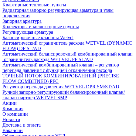
Квартирные тепловые пункты
Радиаторная запорно-регулирующая арматура и узлы
подключения
Запорная арматура
Коллекторы и коллекторные группы
Регулирующая арматура
Балансировочные клапаны Wetvel
Автоматический ограничитель расхода WETVEL (DYNAMIC
FLOW) DF ST/AD
Автоматический балансировочный комбинированный клапан
-ограничитель расхода WETVEL PF ST/AD
Автоматический комбинированный клапан – регулятор
перепада давления с функцией ограничения расхода
ТОЧНЫЙ ПОТОК КОМБИНИРОВАННЫЙ (PRECISE
FLOW COMBIТNED) PFC
Регулятор перепада давления WETVEL DPR SM/ST/AD
Ручной запорно-регулирующий балансировочный клапан/
клапан партнер WETVEL SMP
Акции
Компания
О компании
Новости
Доставка и оплата
Вакансии
Обслуживание и ремонт УПД