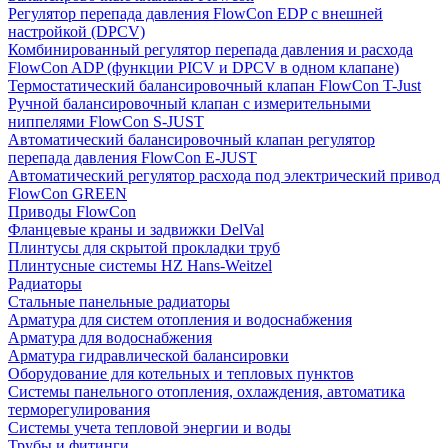
Регулятор перепада давления FlowСon EDP с внешней
настройкой (DPCV)
Комбинированный регулятор перепада давления и расхода
FlowСon ADP (функции PICV и DPCV в одном клапане)
Термостатический балансировочный клапан FlowСon T-Just
Ручной балансировочный клапан с измерительными
ниппелями FlowСon S-JUST
Автоматический балансировочный клапан регулятор
перепада давления FlowСon E-JUST
Автоматический регулятор расхода под электрический привод
FlowСon GREEN
Приводы FlowCon
Фланцевые краны и задвижки DelVal
Плинтусы для скрытой прокладки труб
Плинтусные системы HZ Hans-Weitzel
Радиаторы
Стальные панельные радиаторы
Арматура для систем отопления и водоснабжения
Арматура для водоснабжения
Арматура гидравлической балансировки
Оборудование для котельных и тепловых пунктов
Системы панельного отопления, охлаждения, автоматика
терморегулирования
Системы учета тепловой энергии и воды
Трубы и фитинги