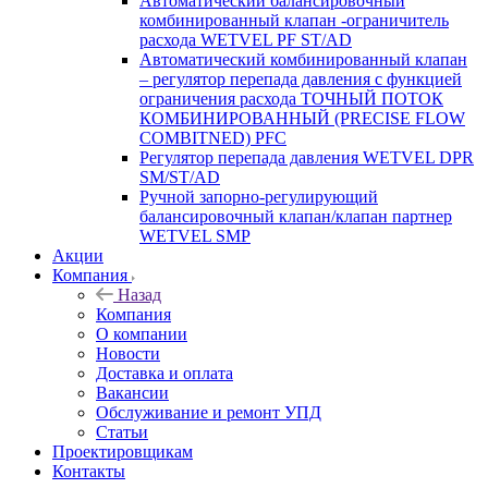
Автоматический балансировочный
комбинированный клапан -ограничитель
расхода WETVEL PF ST/AD
Автоматический комбинированный клапан
– регулятор перепада давления с функцией
ограничения расхода ТОЧНЫЙ ПОТОК
КОМБИНИРОВАННЫЙ (PRECISE FLOW
COMBIТNED) PFC
Регулятор перепада давления WETVEL DPR
SM/ST/AD
Ручной запорно-регулирующий
балансировочный клапан/клапан партнер
WETVEL SMP
Акции
Компания
Назад
Компания
О компании
Новости
Доставка и оплата
Вакансии
Обслуживание и ремонт УПД
Статьи
Проектировщикам
Контакты