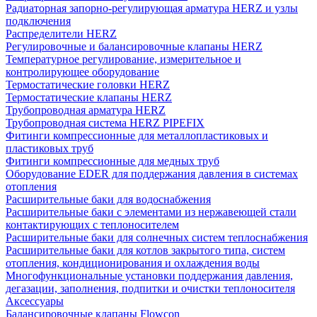
Радиаторная запорно-регулирующая арматура HERZ и узлы
подключения
Распределители HERZ
Регулировочные и балансировочные клапаны HERZ
Температурное регулирование, измерительное и
контролирующее оборудование
Термостатические головки HERZ
Термостатические клапаны HERZ
Трубопроводная арматура HERZ
Трубопроводная система HERZ PIPEFIX
Фитинги компрессионные для металлопластиковых и
пластиковых труб
Фитинги компрессионные для медных труб
Оборудование EDER для поддержания давления в системах
отопления
Расширительные баки для водоснабжения
Расширительные баки с элементами из нержавеющей стали
контактирующих с теплоносителем
Расширительные баки для солнечных систем теплоснабжения
Расширительные баки для котлов закрытого типа, систем
отопления, кондиционирования и охлаждения воды
Многофункциональные установки поддержания давления,
дегазации, заполнения, подпитки и очистки теплоносителя
Аксессуары
Балансировочные клапаны Flowcon