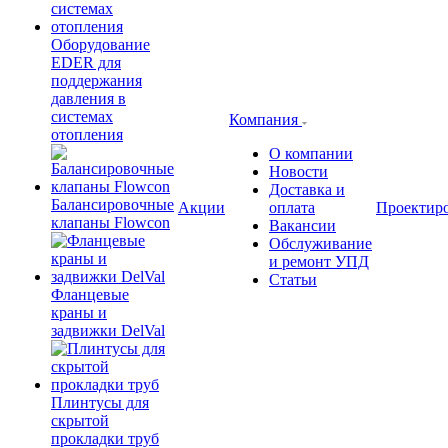
Оборудование
EDER для
поддержания
давления в
системах
Компания
отопления
О компании
Новости
Доставка и
Балансировочные
Акции
оплата
Проектир
клапаны Flowcon
Вакансии
Обслуживание
и ремонт УПД
Статьи
Фланцевые
краны и
задвижки DelVal
Плинтусы для
скрытой
прокладки труб