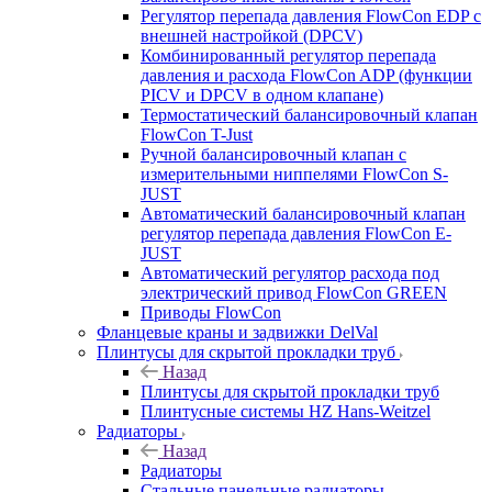
Регулятор перепада давления FlowСon EDP с
внешней настройкой (DPCV)
Комбинированный регулятор перепада
давления и расхода FlowСon ADP (функции
PICV и DPCV в одном клапане)
Термостатический балансировочный клапан
FlowСon T-Just
Ручной балансировочный клапан с
измерительными ниппелями FlowСon S-
JUST
Автоматический балансировочный клапан
регулятор перепада давления FlowСon E-
JUST
Автоматический регулятор расхода под
электрический привод FlowСon GREEN
Приводы FlowCon
Фланцевые краны и задвижки DelVal
Плинтусы для скрытой прокладки труб
Назад
Плинтусы для скрытой прокладки труб
Плинтусные системы HZ Hans-Weitzel
Радиаторы
Назад
Радиаторы
Стальные панельные радиаторы