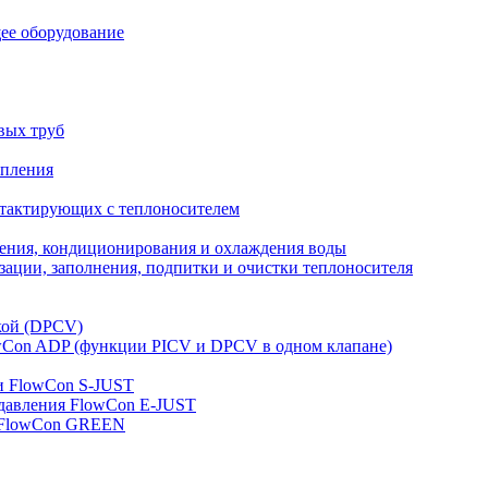
ее оборудование
вых труб
опления
нтактирующих с теплоносителем
ления, кондиционирования и охлаждения воды
ации, заполнения, подпитки и очистки теплоносителя
кой (DPCV)
owСon ADP (функции PICV и DPCV в одном клапане)
и FlowСon S-JUST
 давления FlowСon E-JUST
д FlowСon GREEN