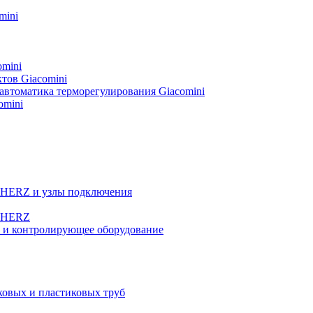
mini
omini
тов Giacomini
автоматика терморегулирования Giacomini
omini
а HERZ и узлы подключения
ы HERZ
е и контролирующее оборудование
овых и пластиковых труб