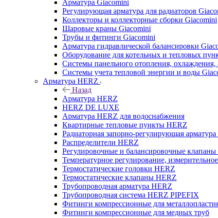
Арматура Giacomini
Регулирующая арматура для радиаторов Giaco
Коллекторы и коллекторные сборки Giacomini
Шаровые краны Giacomini
Трубы и фитинги Giacomini
Арматура гидравлической балансировки Giac
Оборудование для котельных и тепловых пунк
Системы панельного отопления, охлаждения, 
Системы учета тепловой энергии и воды Giac
Арматура HERZ
Назад
Арматура HERZ
HERZ DE LUXE
Арматура HERZ для водоснабжения
Квартирные тепловые пункты HERZ
Радиаторная запорно-регулирующая арматур
Распределители HERZ
Регулировочные и балансировочные клапан
Температурное регулирование, измерительно
Термостатические головки HERZ
Термостатические клапаны HERZ
Трубопроводная арматура HERZ
Трубопроводная система HERZ PIPEFIX
Фитинги компрессионные для металлопластик
Фитинги компрессионные для медных труб