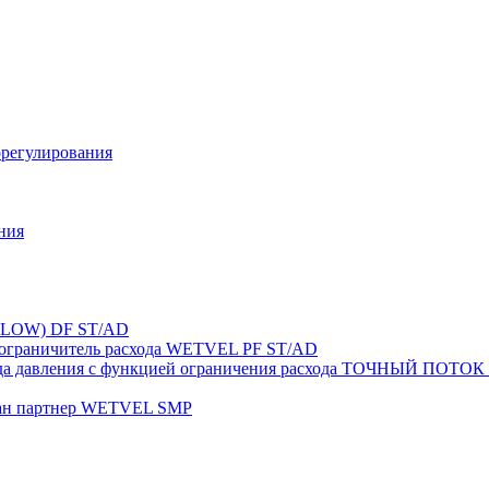
орегулирования
ния
FLOW) DF ST/AD
-ограничитель расхода WETVEL PF ST/AD
ерепада давления с функцией ограничения расхода ТОЧНЫ
пан партнер WETVEL SMP