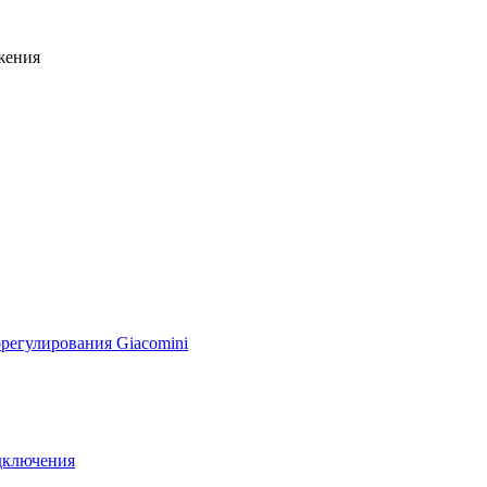
жения
регулирования Giacomini
дключения