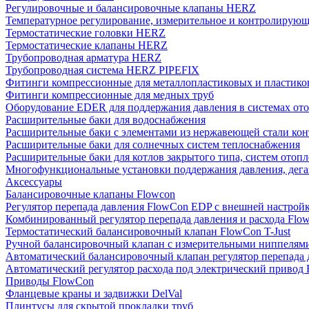
Регулировочные и балансировочные клапаны HERZ
Температурное регулирование, измерительное и контролирующ
Термостатические головки HERZ
Термостатические клапаны HERZ
Трубопроводная арматура HERZ
Трубопроводная система HERZ PIPEFIX
Фитинги компрессионные для металлопластиковых и пластико
Фитинги компрессионные для медных труб
Оборудование EDER для поддержания давления в системах от
Расширительные баки для водоснабжения
Расширительные баки с элементами из нержавеющей стали ко
Расширительные баки для солнечных систем теплоснабжения
Расширительные баки для котлов закрытого типа, систем отоп
Многофункциональные установки поддержания давления, дегаз
Аксессуары
Балансировочные клапаны Flowcon
Регулятор перепада давления FlowСon EDP с внешней настрой
Комбинированный регулятор перепада давления и расхода Fl
Термостатический балансировочный клапан FlowСon T-Just
Ручной балансировочный клапан с измерительными ниппелям
Автоматический балансировочный клапан регулятор перепада
Автоматический регулятор расхода под электрический приво
Приводы FlowCon
Фланцевые краны и задвижки DelVal
Плинтусы для скрытой прокладки труб