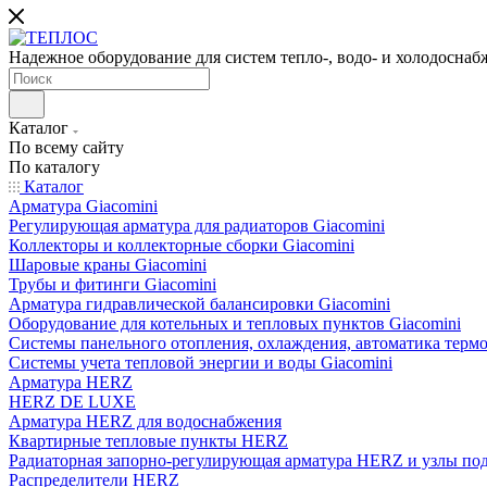
Надежное оборудование для систем тепло-, водо- и холодоснаб
Каталог
По всему сайту
По каталогу
Каталог
Арматура Giacomini
Регулирующая арматура для радиаторов Giacomini
Коллекторы и коллекторные сборки Giacomini
Шаровые краны Giacomini
Трубы и фитинги Giacomini
Арматура гидравлической балансировки Giacomini
Оборудование для котельных и тепловых пунктов Giacomini
Системы панельного отопления, охлаждения, автоматика термо
Системы учета тепловой энергии и воды Giacomini
Арматура HERZ
HERZ DE LUXE
Арматура HERZ для водоснабжения
Квартирные тепловые пункты HERZ
Радиаторная запорно-регулирующая арматура HERZ и узлы по
Распределители HERZ