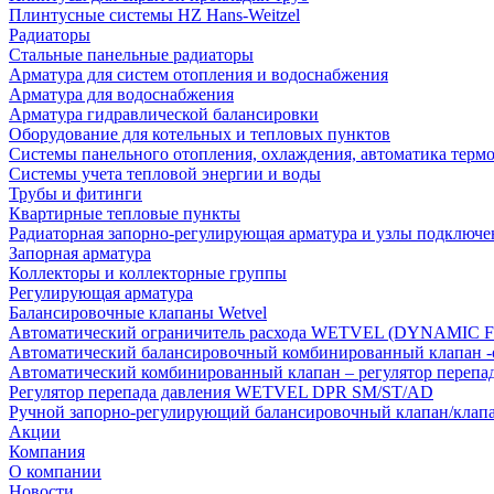
Плинтусные системы HZ Hans-Weitzel
Радиаторы
Стальные панельные радиаторы
Арматура для систем отопления и водоснабжения
Арматура для водоснабжения
Арматура гидравлической балансировки
Оборудование для котельных и тепловых пунктов
Системы панельного отопления, охлаждения, автоматика терм
Системы учета тепловой энергии и воды
Трубы и фитинги
Квартирные тепловые пункты
Радиаторная запорно-регулирующая арматура и узлы подключе
Запорная арматура
Коллекторы и коллекторные группы
Регулирующая арматура
Балансировочные клапаны Wetvel
Автоматический ограничитель расхода WETVEL (DYNAMIC 
Автоматический балансировочный комбинированный клапан 
Автоматический комбинированный клапан – регулятор п
Регулятор перепада давления WETVEL DPR SM/ST/AD
Ручной запорно-регулирующий балансировочный клапан/кла
Акции
Компания
О компании
Новости