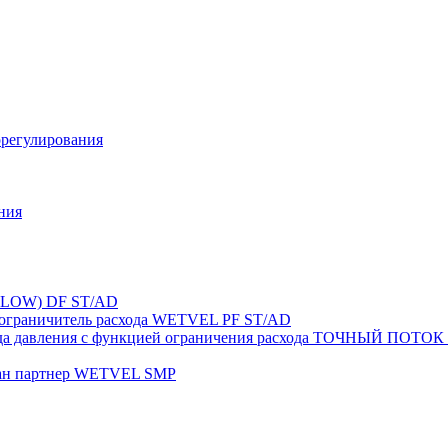
орегулирования
ния
FLOW) DF ST/AD
-ограничитель расхода WETVEL PF ST/AD
ерепада давления с функцией ограничения расхода ТОЧНЫ
пан партнер WETVEL SMP