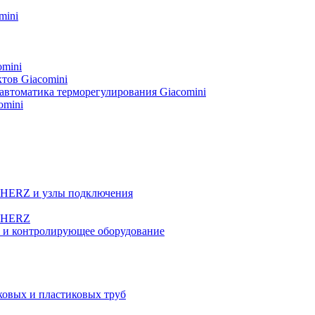
mini
omini
тов Giacomini
автоматика терморегулирования Giacomini
omini
а HERZ и узлы подключения
ы HERZ
е и контролирующее оборудование
овых и пластиковых труб