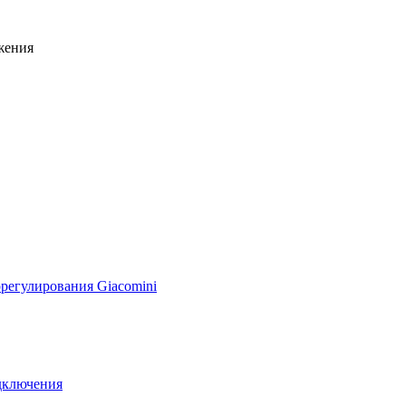
жения
регулирования Giacomini
дключения