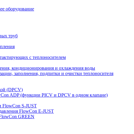
ее оборудование
вых труб
опления
нтактирующих с теплоносителем
ления, кондиционирования и охлаждения воды
ации, заполнения, подпитки и очистки теплоносителя
кой (DPCV)
owСon ADP (функции PICV и DPCV в одном клапане)
и FlowСon S-JUST
 давления FlowСon E-JUST
д FlowСon GREEN