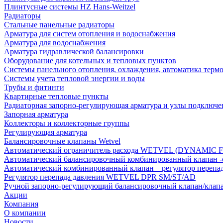
Плинтусные системы HZ Hans-Weitzel
Радиаторы
Стальные панельные радиаторы
Арматура для систем отопления и водоснабжения
Арматура для водоснабжения
Арматура гидравлической балансировки
Оборудование для котельных и тепловых пунктов
Системы панельного отопления, охлаждения, автоматика терм
Системы учета тепловой энергии и воды
Трубы и фитинги
Квартирные тепловые пункты
Радиаторная запорно-регулирующая арматура и узлы подключе
Запорная арматура
Коллекторы и коллекторные группы
Регулирующая арматура
Балансировочные клапаны Wetvel
Автоматический ограничитель расхода WETVEL (DYNAMIC 
Автоматический балансировочный комбинированный клапан 
Автоматический комбинированный клапан – регулятор п
Регулятор перепада давления WETVEL DPR SM/ST/AD
Ручной запорно-регулирующий балансировочный клапан/кла
Акции
Компания
О компании
Новости