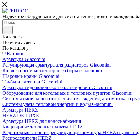
Надежное оборудование для систем тепло-, водо- и холодоснаб
Каталог
По всему сайту
По каталогу
Каталог
Арматура Giacomini
Регулирующая арматура для радиаторов Giacomini
Коллекторы и коллекторные сборки Giacomini
Шаровые краны Giacomini
Трубы и фитинги Giacomini
Арматура гидравлической балансировки Giacomini
Оборудование для котельных и тепловых пунктов Giacomini
Системы панельного отопления, охлаждения, автоматика термо
Системы учета тепловой энергии и воды Giacomini
Арматура HERZ
HERZ DE LUXE
Арматура HERZ для водоснабжения
Квартирные тепловые пункты HERZ
Радиаторная запорно-регулирующая арматура HERZ и узлы по
Распределители HERZ