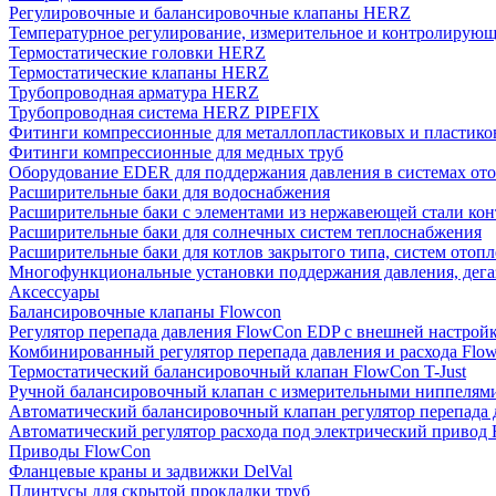
Регулировочные и балансировочные клапаны HERZ
Температурное регулирование, измерительное и контролирующ
Термостатические головки HERZ
Термостатические клапаны HERZ
Трубопроводная арматура HERZ
Трубопроводная система HERZ PIPEFIX
Фитинги компрессионные для металлопластиковых и пластико
Фитинги компрессионные для медных труб
Оборудование EDER для поддержания давления в системах от
Расширительные баки для водоснабжения
Расширительные баки с элементами из нержавеющей стали ко
Расширительные баки для солнечных систем теплоснабжения
Расширительные баки для котлов закрытого типа, систем отоп
Многофункциональные установки поддержания давления, дегаз
Аксессуары
Балансировочные клапаны Flowcon
Регулятор перепада давления FlowСon EDP с внешней настрой
Комбинированный регулятор перепада давления и расхода Fl
Термостатический балансировочный клапан FlowСon T-Just
Ручной балансировочный клапан с измерительными ниппелям
Автоматический балансировочный клапан регулятор перепада
Автоматический регулятор расхода под электрический приво
Приводы FlowCon
Фланцевые краны и задвижки DelVal
Плинтусы для скрытой прокладки труб