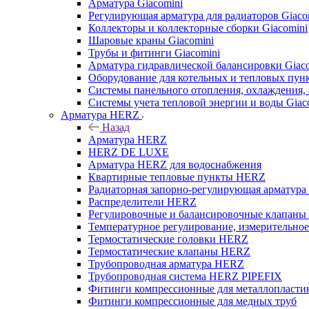
Арматура Giacomini
Регулирующая арматура для радиаторов Giaco
Коллекторы и коллекторные сборки Giacomini
Шаровые краны Giacomini
Трубы и фитинги Giacomini
Арматура гидравлической балансировки Giac
Оборудование для котельных и тепловых пунк
Системы панельного отопления, охлаждения, 
Системы учета тепловой энергии и воды Giac
Арматура HERZ
Назад
Арматура HERZ
HERZ DE LUXE
Арматура HERZ для водоснабжения
Квартирные тепловые пункты HERZ
Радиаторная запорно-регулирующая арматур
Распределители HERZ
Регулировочные и балансировочные клапан
Температурное регулирование, измерительно
Термостатические головки HERZ
Термостатические клапаны HERZ
Трубопроводная арматура HERZ
Трубопроводная система HERZ PIPEFIX
Фитинги компрессионные для металлопластик
Фитинги компрессионные для медных труб