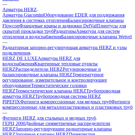
—
Арматура HERZ
Арматура Giacomini
Оборудование EDER для поддержания
давления в системах отопления
Балансировочные клапаны
Flowcon
Фланцевые краны и задвижки DelVal
Плинтусы для
скрытой прокладки труб
Радиаторы
Арматура для систем
отопления и водоснабжения
Балансировочные клапаны Wetvel
—
Радиаторная запорно-регулирующая арматура HERZ и узлы
подключения
HERZ DE LUXE
Арматура HERZ для
водоснабжения
Квартирные тепловые пункты
HERZ
Распределители HERZ
Регулировочные и
балансировочные клапаны HERZ
Температурное
регулирование, измерительное и контролирующее
оборудование
Термостатические головки
HERZ
Термостатические клапаны HERZ
Трубопроводная
арматура HERZ
Трубопроводная система HERZ
PIPEFIX
Фитинги компрессионные для медных труб
Фитинги
компрессионные для металлопластиковых и пластиковых труб
—
Фитинги HERZ для стальных и медных труб
ГЕРЦ 2000
Двойные симметричные распределители
HERZ
Запорно-регулирующие радиаторные клапаны
HERZ
Запорные клапаны HERZ
Перекрестия