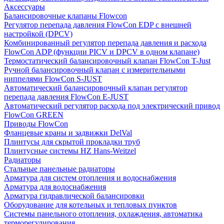
Аксессуары
Балансировочные клапаны Flowcon
Регулятор перепада давления FlowСon EDP с внешней
настройкой (DPCV)
Комбинированный регулятор перепада давления и расхода
FlowСon ADP (функции PICV и DPCV в одном клапане)
Термостатический балансировочный клапан FlowСon T-Just
Ручной балансировочный клапан с измерительными
ниппелями FlowСon S-JUST
Автоматический балансировочный клапан регулятор
перепада давления FlowСon E-JUST
Автоматический регулятор расхода под электрический привод
FlowСon GREEN
Приводы FlowCon
Фланцевые краны и задвижки DelVal
Плинтусы для скрытой прокладки труб
Плинтусные системы HZ Hans-Weitzel
Радиаторы
Стальные панельные радиаторы
Арматура для систем отопления и водоснабжения
Арматура для водоснабжения
Арматура гидравлической балансировки
Оборудование для котельных и тепловых пунктов
Системы панельного отопления, охлаждения, автоматика
терморегулирования