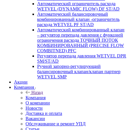
Автоматический ограничитель расхода
WETVEL (DYNAMIC FLOW) DF ST/AD
Автоматический балансировочный
комбинированный клапан -ограничитель
расхода WETVEL PF ST/AD
Автоматический комбинированный клапан
– регулятор перепада давления с функцией
ограничения расхода ТОЧНЫЙ ПОТОК
КОМБИНИРОВАННЫЙ (PRECISE FLOW
COMBIТNED) PFC
Регулятор перепада давления WETVEL DPR
SM/ST/AD
Ручной запорно-регулирующий
балансировочный клапан/клапан партнер
WETVEL SMP
Акции
Компания
Назад
Компания
О компании
Новости
Доставка и оплата
Вакансии
Обслуживание и ремонт УПД
Статьи