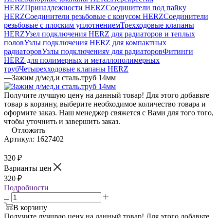
HERZ
Принадлежности HERZ
Соединители под пайку
HERZ
Соединители резьбовые с конусом HERZ
Соединители
резьбовые с плоским уплотнением
Трехходовые клапаны
HERZ
Узел подключения HERZ для радиаторов и теплых
полов
Узлы подключения HERZ для компактных
радиаторов
Узлы подключенияv для радиаторов
Фитинги
HERZ для полимерных и металлополимерных
труб
Четырехходовые клапаны HERZ
—
Зажим д/мед.и сталь.труб 14мм
Получите лучшую цену на данный товар! Для этого добавьте
товар в корзину, выберите необходимое количество товара и
оформите заказ. Наш менеджер свяжется с Вами для того того,
чтобы уточнить и завершить заказ.
Отложить
Артикул:
1627402
320
₽
Варианты цен
320
₽
Подробности
В корзину
Получите лучшую цену на данный товар! Для этого добавьте