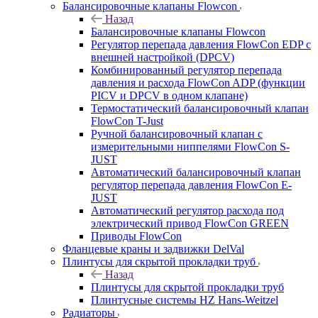
Балансировочные клапаны Flowcon
Назад
Балансировочные клапаны Flowcon
Регулятор перепада давления FlowСon EDP с
внешней настройкой (DPCV)
Комбинированный регулятор перепада
давления и расхода FlowСon ADP (функции
PICV и DPCV в одном клапане)
Термостатический балансировочный клапан
FlowСon T-Just
Ручной балансировочный клапан с
измерительными ниппелями FlowСon S-
JUST
Автоматический балансировочный клапан
регулятор перепада давления FlowСon E-
JUST
Автоматический регулятор расхода под
электрический привод FlowСon GREEN
Приводы FlowCon
Фланцевые краны и задвижки DelVal
Плинтусы для скрытой прокладки труб
Назад
Плинтусы для скрытой прокладки труб
Плинтусные системы HZ Hans-Weitzel
Радиаторы