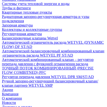
Системы учета тепловой энергии и воды
Трубы и фитинги
Квартирные тепловые пункты
Радиаторная запорно-регулирующая арматура и узлы
подключения
Запорная арматура
Коллекторы и коллекторные группы
Регулирующая арматура
Балансировочные клапаны Wetvel
Автоматический ограничитель расхода WETVEL (DYNAMIC
FLOW) DF ST/AD
Автоматический балансировочный комбинированный клапан
-ограничитель расхода WETVEL PF ST/AD
Автоматический комбинированный клапан – регулятор
перепада давления с функцией ограничения расхода
ТОЧНЫЙ ПОТОК КОМБИНИРОВАННЫЙ (PRECISE
FLOW COMBIТNED) PFC
Регулятор перепада давления WETVEL DPR SM/ST/AD
Ручной запорно-регулирующий балансировочный клапан/
клапан партнер WETVEL SMP
Акции
Компания
О компании
Новости
Доставка и оплата