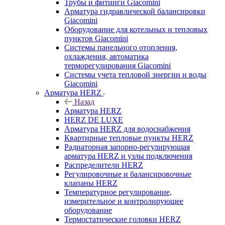
Трубы и фитинги Giacomini
Арматура гидравлической балансировки
Giacomini
Оборудование для котельных и тепловых
пунктов Giacomini
Системы панельного отопления,
охлаждения, автоматика
терморегулирования Giacomini
Системы учета тепловой энергии и воды
Giacomini
Арматура HERZ
Назад
Арматура HERZ
HERZ DE LUXE
Арматура HERZ для водоснабжения
Квартирные тепловые пункты HERZ
Радиаторная запорно-регулирующая
арматура HERZ и узлы подключения
Распределители HERZ
Регулировочные и балансировочные
клапаны HERZ
Температурное регулирование,
измерительное и контролирующее
оборудование
Термостатические головки HERZ