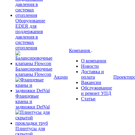
Оборудование
EDER для
поддержания
давления в
системах
отопления
Компания
О компании
Новости
Балансировочные
Доставка и
клапаны Flowcon
Акции
оплата
Проектир
Вакансии
Обслуживание
и ремонт УПД
Фланцевые
Статьи
краны и
задвижки DelVal
Плинтусы для
скрытой