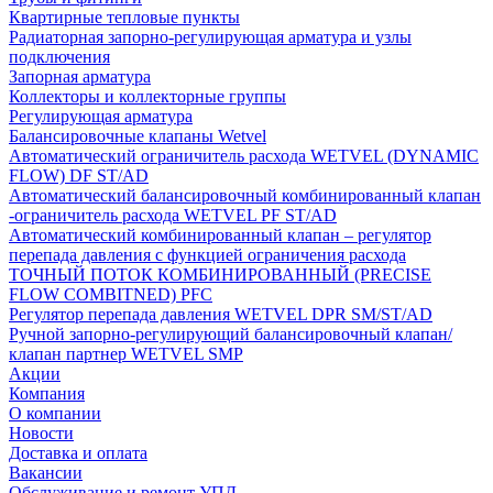
Квартирные тепловые пункты
Радиаторная запорно-регулирующая арматура и узлы
подключения
Запорная арматура
Коллекторы и коллекторные группы
Регулирующая арматура
Балансировочные клапаны Wetvel
Автоматический ограничитель расхода WETVEL (DYNAMIC
FLOW) DF ST/AD
Автоматический балансировочный комбинированный клапан
-ограничитель расхода WETVEL PF ST/AD
Автоматический комбинированный клапан – регулятор
перепада давления с функцией ограничения расхода
ТОЧНЫЙ ПОТОК КОМБИНИРОВАННЫЙ (PRECISE
FLOW COMBIТNED) PFC
Регулятор перепада давления WETVEL DPR SM/ST/AD
Ручной запорно-регулирующий балансировочный клапан/
клапан партнер WETVEL SMP
Акции
Компания
О компании
Новости
Доставка и оплата
Вакансии
Обслуживание и ремонт УПД