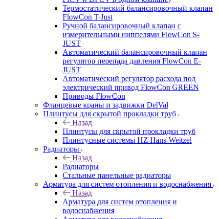
Термостатический балансировочный клапан
FlowСon T-Just
Ручной балансировочный клапан с
измерительными ниппелями FlowСon S-
JUST
Автоматический балансировочный клапан
регулятор перепада давления FlowСon E-
JUST
Автоматический регулятор расхода под
электрический привод FlowСon GREEN
Приводы FlowCon
Фланцевые краны и задвижки DelVal
Плинтусы для скрытой прокладки труб
Назад
Плинтусы для скрытой прокладки труб
Плинтусные системы HZ Hans-Weitzel
Радиаторы
Назад
Радиаторы
Стальные панельные радиаторы
Арматура для систем отопления и водоснабжения
Назад
Арматура для систем отопления и
водоснабжения