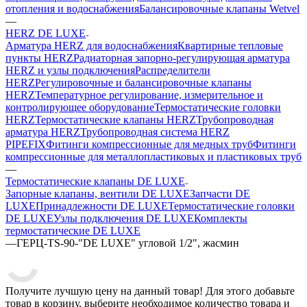
отопления и водоснабжения
Балансировочные клапаны Wetvel
—
HERZ DE LUXE
Арматура HERZ для водоснабжения
Квартирные тепловые
пункты HERZ
Радиаторная запорно-регулирующая арматура
HERZ и узлы подключения
Распределители
HERZ
Регулировочные и балансировочные клапаны
HERZ
Температурное регулирование, измерительное и
контролирующее оборудование
Термостатические головки
HERZ
Термостатические клапаны HERZ
Трубопроводная
арматура HERZ
Трубопроводная система HERZ
PIPEFIX
Фитинги компрессионные для медных труб
Фитинги
компрессионные для металлопластиковых и пластиковых труб
—
Термостатические клапаны DE LUXE
Запорные клапаны, вентили DE LUXE
Запчасти DE
LUXE
Принадлежности DE LUXE
Термостатические головки
DE LUXE
Узлы подключения DE LUXE
Комплекты
термостатические DE LUXE
—
ГЕРЦ-TS-90-"DE LUXE" угловой 1/2", жасмин
Получите лучшую цену на данный товар! Для этого добавьте
товар в корзину, выберите необходимое количество товара и