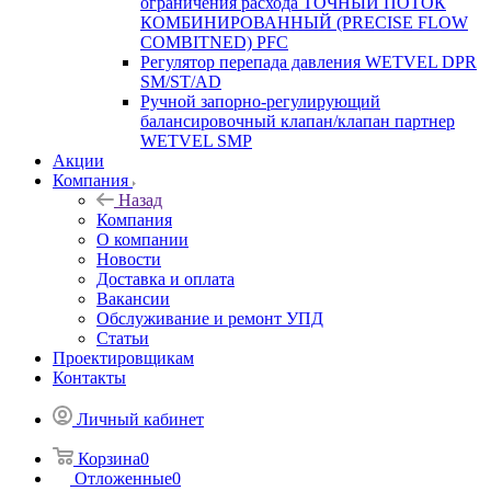
ограничения расхода ТОЧНЫЙ ПОТОК
КОМБИНИРОВАННЫЙ (PRECISE FLOW
COMBIТNED) PFC
Регулятор перепада давления WETVEL DPR
SM/ST/AD
Ручной запорно-регулирующий
балансировочный клапан/клапан партнер
WETVEL SMP
Акции
Компания
Назад
Компания
О компании
Новости
Доставка и оплата
Вакансии
Обслуживание и ремонт УПД
Статьи
Проектировщикам
Контакты
Личный кабинет
Корзина
0
Отложенные
0