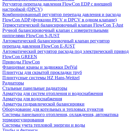
Регулятор перепада давления FlowСon EDP с внешней
настройкой (DPCV)
Комбинированный регулятор перепада давления и расхода
FlowСon ADP (функции PICV и DPCV в одном клапане)
Термостатический балансировочный клапан FlowСon T-Just
Ручной балансировочный клапан с измерительными
ниппелями FlowСon S-JUST
Автоматический балансировочный клапан регулятор
перепада давления FlowСon E-JUST
Автоматический регулятор расхода под электрический привод
FlowСon GREEN
Приводы FlowCon
Фланцевые краны и задвижки DelVal
Плинтусы для скрытой прокладки труб
Плинтусные системы HZ Hans-Weitzel
Радиаторы
Стальные панельные радиаторы
Арматура для систем отопления и водоснабжения
Арматура для водоснабжения
Арматура гидравлической балансировки
Оборудование для котельных и тепловых пунктов
Системы панельного отопления, охлаждения, автоматика
терморегулирования
Системы учета тепловой энергии и воды
Трубы и фитинги