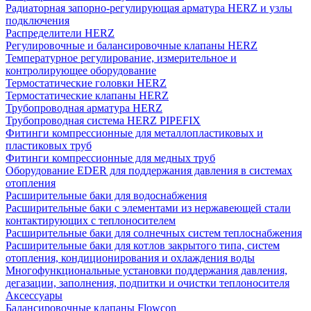
Радиаторная запорно-регулирующая арматура HERZ и узлы
подключения
Распределители HERZ
Регулировочные и балансировочные клапаны HERZ
Температурное регулирование, измерительное и
контролирующее оборудование
Термостатические головки HERZ
Термостатические клапаны HERZ
Трубопроводная арматура HERZ
Трубопроводная система HERZ PIPEFIX
Фитинги компрессионные для металлопластиковых и
пластиковых труб
Фитинги компрессионные для медных труб
Оборудование EDER для поддержания давления в системах
отопления
Расширительные баки для водоснабжения
Расширительные баки с элементами из нержавеющей стали
контактирующих с теплоносителем
Расширительные баки для солнечных систем теплоснабжения
Расширительные баки для котлов закрытого типа, систем
отопления, кондиционирования и охлаждения воды
Многофункциональные установки поддержания давления,
дегазации, заполнения, подпитки и очистки теплоносителя
Аксессуары
Балансировочные клапаны Flowcon