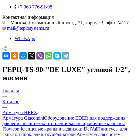
+7 963 776-91-98
Контактная информация
г. Москва, Локомотивный проезд, 21, корпус 3, офис №117
mail@teplosystems.ru
WhatsApp
ГЕРЦ-TS-90-"DE LUXE" угловой 1/2",
жасмин
Главная
—
Каталог
—
Арматура HERZ
Арматура Giacomini
Оборудование EDER для поддержания
давления в системах отопления
Балансировочные клапаны
Flowcon
Фланцевые краны и задвижки DelVal
Плинтусы для
скрытой прокладки труб
Радиаторы
Арматура для систем