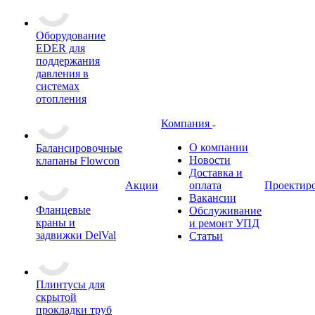
Оборудование
EDER для
поддержания
давления в
системах
отопления
Компания
О компании
Балансировочные
Новости
клапаны Flowcon
Доставка и
Акции
оплата
Проектир
Вакансии
Фланцевые
Обслуживание
краны и
и ремонт УПД
задвижки DelVal
Статьи
Плинтусы для
скрытой
прокладки труб