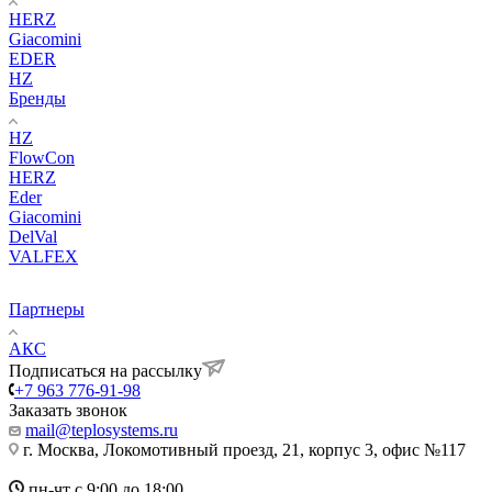
HERZ
Giacomini
EDER
HZ
Бренды
HZ
FlowCon
HERZ
Eder
Giacomini
DelVal
VALFEX
Партнеры
АКС
Подписаться на рассылку
+7 963 776-91-98
Заказать звонок
mail@teplosystems.ru
г. Москва, Локомотивный проезд, 21, корпус 3, офис №117
пн-чт с 9:00 до 18:00,