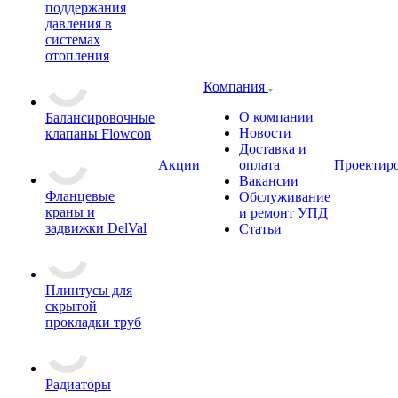
поддержания
давления в
системах
отопления
Компания
О компании
Балансировочные
Новости
клапаны Flowcon
Доставка и
Акции
оплата
Проектир
Вакансии
Фланцевые
Обслуживание
краны и
и ремонт УПД
задвижки DelVal
Статьи
Плинтусы для
скрытой
прокладки труб
Радиаторы