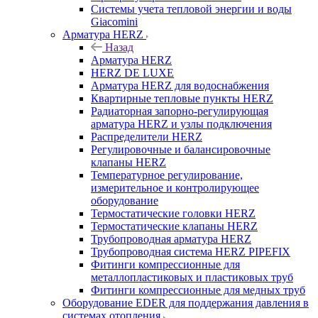
Системы учета тепловой энергии и воды
Giacomini
Арматура HERZ
Назад
Арматура HERZ
HERZ DE LUXE
Арматура HERZ для водоснабжения
Квартирные тепловые пункты HERZ
Радиаторная запорно-регулирующая
арматура HERZ и узлы подключения
Распределители HERZ
Регулировочные и балансировочные
клапаны HERZ
Температурное регулирование,
измерительное и контролирующее
оборудование
Термостатические головки HERZ
Термостатические клапаны HERZ
Трубопроводная арматура HERZ
Трубопроводная система HERZ PIPEFIX
Фитинги компрессионные для
металлопластиковых и пластиковых труб
Фитинги компрессионные для медных труб
Оборудование EDER для поддержания давления в
системах отопления