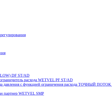
орегулирования
ния
FLOW) DF ST/AD
-ограничитель расхода WETVEL PF ST/AD
ерепада давления с функцией ограничения расхода ТОЧНЫ
пан партнер WETVEL SMP