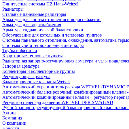
Плинтусные системы HZ Hans-Weitzel
Радиаторы
Стальные панельные радиаторы
Арматура для систем отопления и водоснабжения
Арматура для водоснабжения
Арматура гидравлической балансировки
Оборудование для котельных и тепловых пунктов
Системы панельного отопления, охлаждения, автоматика терм
Системы учета тепловой энергии и воды
Трубы и фитинги
Квартирные тепловые пункты
Радиаторная запорно-регулирующая арматура и узлы подключе
Запорная арматура
Коллекторы и коллекторные группы
Регулирующая арматура
Балансировочные клапаны Wetvel
Автоматический ограничитель расхода WETVEL (DYNAMIC 
Автоматический балансировочный комбинированный клапан 
Автоматический комбинированный клапан – регулятор п
Регулятор перепада давления WETVEL DPR SM/ST/AD
Ручной запорно-регулирующий балансировочный клапан/кла
Акции
Компания
О компании
Новости