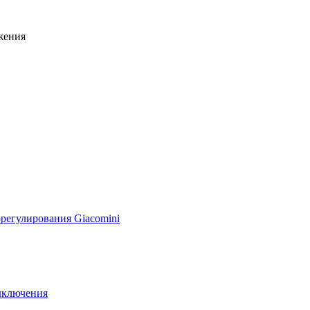
жения
регулирования Giacomini
дключения