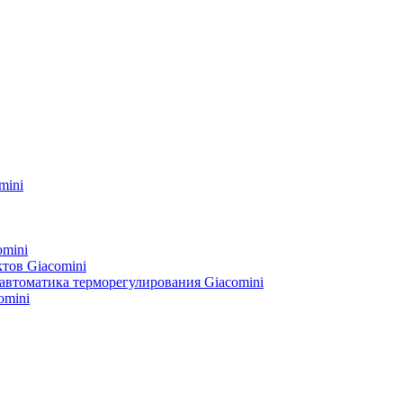
mini
omini
тов Giacomini
автоматика терморегулирования Giacomini
omini