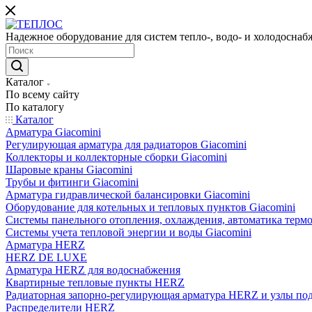
Надежное оборудование для систем тепло-, водо- и холодоснаб
Каталог
По всему сайту
По каталогу
Каталог
Арматура Giacomini
Регулирующая арматура для радиаторов Giacomini
Коллекторы и коллекторные сборки Giacomini
Шаровые краны Giacomini
Трубы и фитинги Giacomini
Арматура гидравлической балансировки Giacomini
Оборудование для котельных и тепловых пунктов Giacomini
Системы панельного отопления, охлаждения, автоматика термо
Системы учета тепловой энергии и воды Giacomini
Арматура HERZ
HERZ DE LUXE
Арматура HERZ для водоснабжения
Квартирные тепловые пункты HERZ
Радиаторная запорно-регулирующая арматура HERZ и узлы по
Распределители HERZ