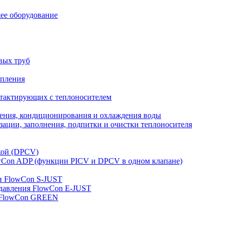
ее оборудование
вых труб
опления
нтактирующих с теплоносителем
ления, кондиционирования и охлаждения воды
ации, заполнения, подпитки и очистки теплоносителя
кой (DPCV)
owСon ADP (функции PICV и DPCV в одном клапане)
и FlowСon S-JUST
 давления FlowСon E-JUST
д FlowСon GREEN