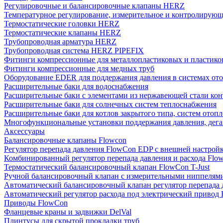
Регулировочные и балансировочные клапаны HERZ
Температурное регулирование, измерительное и контролирующ
Термостатические головки HERZ
Термостатические клапаны HERZ
Трубопроводная арматура HERZ
Трубопроводная система HERZ PIPEFIX
Фитинги компрессионные для металлопластиковых и пластико
Фитинги компрессионные для медных труб
Оборудование EDER для поддержания давления в системах от
Расширительные баки для водоснабжения
Расширительные баки с элементами из нержавеющей стали ко
Расширительные баки для солнечных систем теплоснабжения
Расширительные баки для котлов закрытого типа, систем отоп
Многофункциональные установки поддержания давления, дегаз
Аксессуары
Балансировочные клапаны Flowcon
Регулятор перепада давления FlowСon EDP с внешней настрой
Комбинированный регулятор перепада давления и расхода Fl
Термостатический балансировочный клапан FlowСon T-Just
Ручной балансировочный клапан с измерительными ниппелям
Автоматический балансировочный клапан регулятор перепада
Автоматический регулятор расхода под электрический приво
Приводы FlowCon
Фланцевые краны и задвижки DelVal
Плинтусы для скрытой прокладки труб