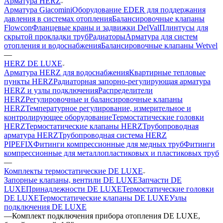
Арматура HERZ
Арматура Giacomini
Оборудование EDER для поддержания
давления в системах отопления
Балансировочные клапаны
Flowcon
Фланцевые краны и задвижки DelVal
Плинтусы для
скрытой прокладки труб
Радиаторы
Арматура для систем
отопления и водоснабжения
Балансировочные клапаны Wetvel
—
HERZ DE LUXE
Арматура HERZ для водоснабжения
Квартирные тепловые
пункты HERZ
Радиаторная запорно-регулирующая арматура
HERZ и узлы подключения
Распределители
HERZ
Регулировочные и балансировочные клапаны
HERZ
Температурное регулирование, измерительное и
контролирующее оборудование
Термостатические головки
HERZ
Термостатические клапаны HERZ
Трубопроводная
арматура HERZ
Трубопроводная система HERZ
PIPEFIX
Фитинги компрессионные для медных труб
Фитинги
компрессионные для металлопластиковых и пластиковых труб
—
Комплекты термостатические DE LUXE
Запорные клапаны, вентили DE LUXE
Запчасти DE
LUXE
Принадлежности DE LUXE
Термостатические головки
DE LUXE
Термостатические клапаны DE LUXE
Узлы
подключения DE LUXE
—
Комплект подключения прибора отопления DE LUXE,