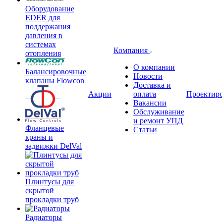
Оборудование
EDER для
поддержания
давления в
системах
Компания
отопления
О компании
Балансировочные
Новости
клапаны Flowcon
Доставка и
Акции
оплата
Проектир
Вакансии
Обслуживание
и ремонт УПД
Фланцевые
Статьи
краны и
задвижки DelVal
Плинтусы для
скрытой
прокладки труб
Радиаторы