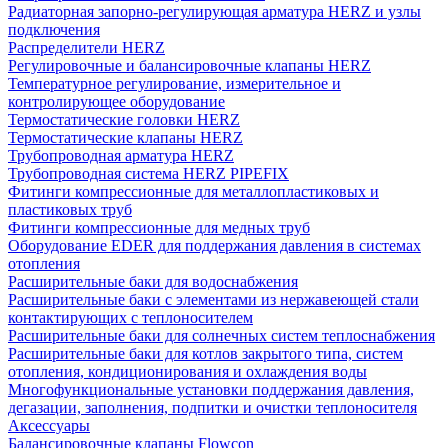
Радиаторная запорно-регулирующая арматура HERZ и узлы
подключения
Распределители HERZ
Регулировочные и балансировочные клапаны HERZ
Температурное регулирование, измерительное и
контролирующее оборудование
Термостатические головки HERZ
Термостатические клапаны HERZ
Трубопроводная арматура HERZ
Трубопроводная система HERZ PIPEFIX
Фитинги компрессионные для металлопластиковых и
пластиковых труб
Фитинги компрессионные для медных труб
Оборудование EDER для поддержания давления в системах
отопления
Расширительные баки для водоснабжения
Расширительные баки с элементами из нержавеющей стали
контактирующих с теплоносителем
Расширительные баки для солнечных систем теплоснабжения
Расширительные баки для котлов закрытого типа, систем
отопления, кондиционирования и охлаждения воды
Многофункциональные установки поддержания давления,
дегазации, заполнения, подпитки и очистки теплоносителя
Аксессуары
Балансировочные клапаны Flowcon