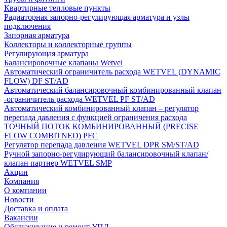
Квартирные тепловые пункты
Радиаторная запорно-регулирующая арматура и узлы
подключения
Запорная арматура
Коллекторы и коллекторные группы
Регулирующая арматура
Балансировочные клапаны Wetvel
Автоматический ограничитель расхода WETVEL (DYNAMIC
FLOW) DF ST/AD
Автоматический балансировочный комбинированный клапан
-ограничитель расхода WETVEL PF ST/AD
Автоматический комбинированный клапан – регулятор
перепада давления с функцией ограничения расхода
ТОЧНЫЙ ПОТОК КОМБИНИРОВАННЫЙ (PRECISE
FLOW COMBIТNED) PFC
Регулятор перепада давления WETVEL DPR SM/ST/AD
Ручной запорно-регулирующий балансировочный клапан/
клапан партнер WETVEL SMP
Акции
Компания
О компании
Новости
Доставка и оплата
Вакансии
Обслуживание и ремонт УПД