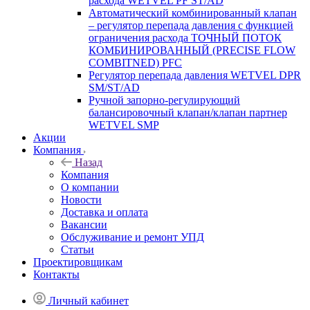
расхода WETVEL PF ST/AD
Автоматический комбинированный клапан
– регулятор перепада давления с функцией
ограничения расхода ТОЧНЫЙ ПОТОК
КОМБИНИРОВАННЫЙ (PRECISE FLOW
COMBIТNED) PFC
Регулятор перепада давления WETVEL DPR
SM/ST/AD
Ручной запорно-регулирующий
балансировочный клапан/клапан партнер
WETVEL SMP
Акции
Компания
Назад
Компания
О компании
Новости
Доставка и оплата
Вакансии
Обслуживание и ремонт УПД
Статьи
Проектировщикам
Контакты
Личный кабинет