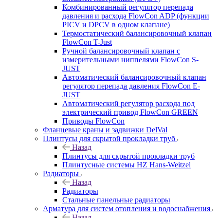
Комбинированный регулятор перепада
давления и расхода FlowСon ADP (функции
PICV и DPCV в одном клапане)
Термостатический балансировочный клапан
FlowСon T-Just
Ручной балансировочный клапан с
измерительными ниппелями FlowСon S-
JUST
Автоматический балансировочный клапан
регулятор перепада давления FlowСon E-
JUST
Автоматический регулятор расхода под
электрический привод FlowСon GREEN
Приводы FlowCon
Фланцевые краны и задвижки DelVal
Плинтусы для скрытой прокладки труб
Назад
Плинтусы для скрытой прокладки труб
Плинтусные системы HZ Hans-Weitzel
Радиаторы
Назад
Радиаторы
Стальные панельные радиаторы
Арматура для систем отопления и водоснабжения
Назад