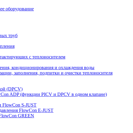
ее оборудование
вых труб
опления
нтактирующих с теплоносителем
ления, кондиционирования и охлаждения воды
ации, заполнения, подпитки и очистки теплоносителя
кой (DPCV)
owСon ADP (функции PICV и DPCV в одном клапане)
и FlowСon S-JUST
 давления FlowСon E-JUST
д FlowСon GREEN