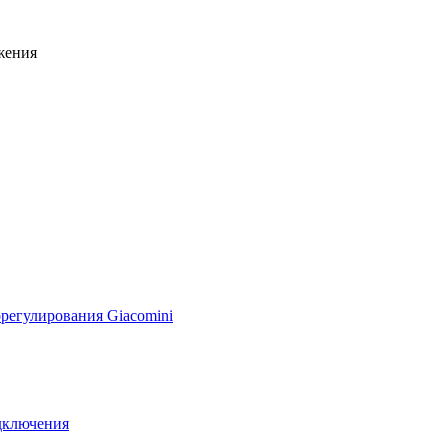
жения
регулирования Giacomini
дключения