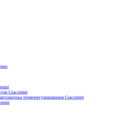
mini
omini
тов Giacomini
автоматика терморегулирования Giacomini
omini