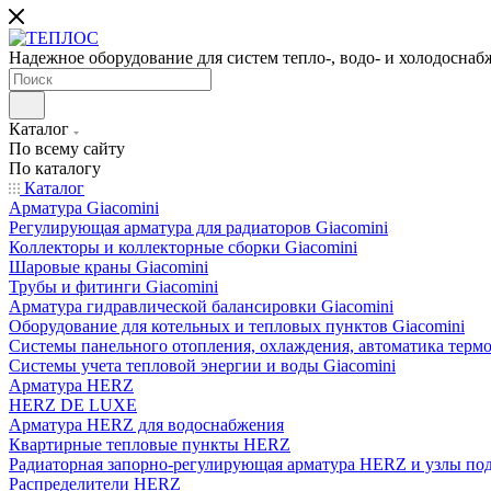
Надежное оборудование для систем тепло-, водо- и холодоснаб
Каталог
По всему сайту
По каталогу
Каталог
Арматура Giacomini
Регулирующая арматура для радиаторов Giacomini
Коллекторы и коллекторные сборки Giacomini
Шаровые краны Giacomini
Трубы и фитинги Giacomini
Арматура гидравлической балансировки Giacomini
Оборудование для котельных и тепловых пунктов Giacomini
Системы панельного отопления, охлаждения, автоматика термо
Системы учета тепловой энергии и воды Giacomini
Арматура HERZ
HERZ DE LUXE
Арматура HERZ для водоснабжения
Квартирные тепловые пункты HERZ
Радиаторная запорно-регулирующая арматура HERZ и узлы по
Распределители HERZ