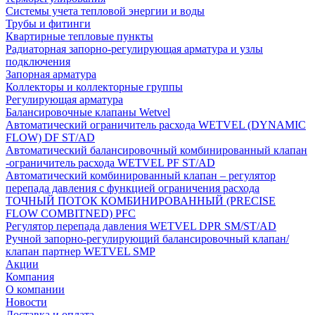
Системы учета тепловой энергии и воды
Трубы и фитинги
Квартирные тепловые пункты
Радиаторная запорно-регулирующая арматура и узлы
подключения
Запорная арматура
Коллекторы и коллекторные группы
Регулирующая арматура
Балансировочные клапаны Wetvel
Автоматический ограничитель расхода WETVEL (DYNAMIC
FLOW) DF ST/AD
Автоматический балансировочный комбинированный клапан
-ограничитель расхода WETVEL PF ST/AD
Автоматический комбинированный клапан – регулятор
перепада давления с функцией ограничения расхода
ТОЧНЫЙ ПОТОК КОМБИНИРОВАННЫЙ (PRECISE
FLOW COMBIТNED) PFC
Регулятор перепада давления WETVEL DPR SM/ST/AD
Ручной запорно-регулирующий балансировочный клапан/
клапан партнер WETVEL SMP
Акции
Компания
О компании
Новости
Доставка и оплата