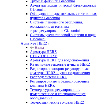
Трубы и фитинги Giacomini
Арматура гидравлической балансировки
Giacomini
Оборудование для котельных и тепловых
пунктов Giacomini
Системы панельного отопления,
охлаждения, автоматика
терморегулирования Giacomini
Системы учета тепловой энергии и воды
Giacomini
Арматура HERZ
Назад
Арматура HERZ
HERZ DE LUXE
Арматура HERZ для водоснабжения
Квартирные тепловые пункты HERZ
Радиаторная запорно-регулирующая
арматура HERZ и узлы подключения
Распределители HERZ
Регулировочные и балансировочные
клапаны HERZ
Температурное регулирование,
измерительное и контролирующее
оборудование
Термостатические головки HERZ