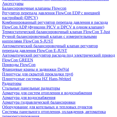
Аксессуары
Балансировочные клапаны Flowcon
Регулятор перепада давления FlowСon EDP с внешней
настройкой (DPCV)
Комбинированный регулятор перепада давления и расхода
FlowСon ADP (функции PICV и DPCV в одном клапане)
Термостатический балансировочный клапан FlowСon T-Just
Ручной балансировочный клапан с измерительными
ниппелями FlowСon S-JUST
Автоматический балансировочный клапан регулятор
перепада давления FlowСon E-JUST
Автоматический регулятор расхода под электрический привод
FlowСon GREEN
Приводы FlowCon
Фланцевые краны и задвижки DelVal
Плинтусы для скрытой прокладки труб
Плинтусные системы HZ Hans-Weitzel
Радиаторы
Стальные панельные радиаторы
Арматура для систем отопления и водоснабжения
Арматура для водоснабжения
Арматура гидравлической балансировки
Оборудование для котельных и тепловых пунктов
Системы панельного отопления, охлаждения, автоматика
терморегулирования