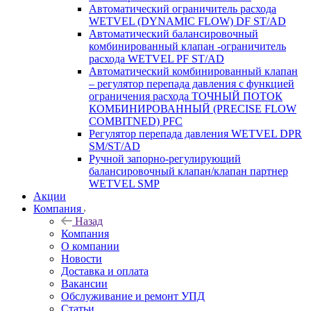
Автоматический ограничитель расхода
WETVEL (DYNAMIC FLOW) DF ST/AD
Автоматический балансировочный
комбинированный клапан -ограничитель
расхода WETVEL PF ST/AD
Автоматический комбинированный клапан
– регулятор перепада давления с функцией
ограничения расхода ТОЧНЫЙ ПОТОК
КОМБИНИРОВАННЫЙ (PRECISE FLOW
COMBIТNED) PFC
Регулятор перепада давления WETVEL DPR
SM/ST/AD
Ручной запорно-регулирующий
балансировочный клапан/клапан партнер
WETVEL SMP
Акции
Компания
Назад
Компания
О компании
Новости
Доставка и оплата
Вакансии
Обслуживание и ремонт УПД
Статьи