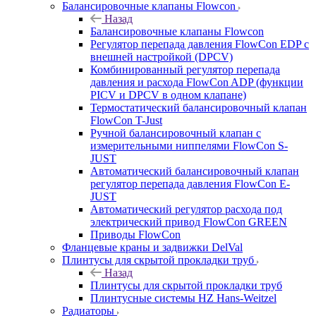
Балансировочные клапаны Flowcon
Назад
Балансировочные клапаны Flowcon
Регулятор перепада давления FlowСon EDP с
внешней настройкой (DPCV)
Комбинированный регулятор перепада
давления и расхода FlowСon ADP (функции
PICV и DPCV в одном клапане)
Термостатический балансировочный клапан
FlowСon T-Just
Ручной балансировочный клапан с
измерительными ниппелями FlowСon S-
JUST
Автоматический балансировочный клапан
регулятор перепада давления FlowСon E-
JUST
Автоматический регулятор расхода под
электрический привод FlowСon GREEN
Приводы FlowCon
Фланцевые краны и задвижки DelVal
Плинтусы для скрытой прокладки труб
Назад
Плинтусы для скрытой прокладки труб
Плинтусные системы HZ Hans-Weitzel
Радиаторы