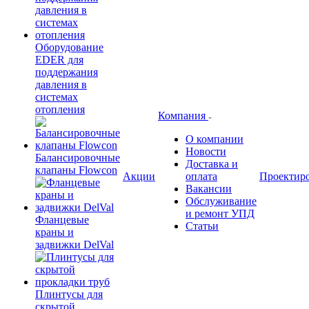
Оборудование
EDER для
поддержания
давления в
системах
отопления
Компания
О компании
Новости
Балансировочные
Доставка и
клапаны Flowcon
Акции
оплата
Проектир
Вакансии
Обслуживание
и ремонт УПД
Фланцевые
Статьи
краны и
задвижки DelVal
Плинтусы для
скрытой