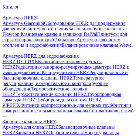
—
Каталог
—
Арматура HERZ
Арматура Giacomini
Оборудование EDER для поддержания
давления в системах отопления
Балансировочные клапаны
Flowcon
Фланцевые краны и задвижки DelVal
Плинтусы для
скрытой прокладки труб
Радиаторы
Арматура для систем
отопления и водоснабжения
Балансировочные клапаны Wetvel
—
Арматура HERZ для водоснабжения
HERZ DE LUXE
Квартирные тепловые пункты
HERZ
Радиаторная запорно-регулирующая арматура HERZ и
узлы подключения
Распределители HERZ
Регулировочные и
балансировочные клапаны HERZ
Температурное
регулирование, измерительное и контролирующее
оборудование
Термостатические головки
HERZ
Термостатические клапаны HERZ
Трубопроводная
арматура HERZ
Трубопроводная система HERZ
PIPEFIX
Фитинги компрессионные для медных труб
Фитинги
компрессионные для металлопластиковых и пластиковых труб
—
Запорные клапаны HERZ
Арматура для слива HERZ
Балансировочные клапаны
HERZ
Запчасти HERZ
Ограничители температуры воды