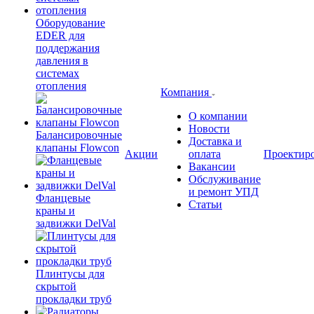
Оборудование
EDER для
поддержания
давления в
системах
отопления
Компания
О компании
Новости
Балансировочные
Доставка и
клапаны Flowcon
Акции
оплата
Проектир
Вакансии
Обслуживание
и ремонт УПД
Фланцевые
Статьи
краны и
задвижки DelVal
Плинтусы для
скрытой
прокладки труб