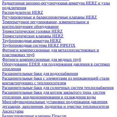
Радиаторная запорно-регулирующая арматура HERZ и узлы
подключения
Распределители HERZ
Регулировочные и балансировочные клапаны HERZ
Температурное регулирование, измерительное и
контролирующее оборудование
Термостатические головки HERZ
Термостатические клапаны HERZ
Трубопроводная арматура HERZ
Трубопроводная система HERZ PIPEFIX
Фитинги компрессионные для металлопластиковых и
пластиковых труб
Фитинги компрессионные для медных труб
Оборудование EDER для поддержания давления в системах
отопления
Расширительные баки для водоснабжения
Расширительные баки с элементами из нержавеющей стали
контактирующих с теплоносителем
Расширительные баки для солнечных систем теплоснабжения
Расширительные баки для котлов закрытого типа, систем
отопления, кондиционирования и охлаждения воды
Многофункциональные установки поддержания давления,
дегазации, заполнения, подпитки и очистки теплоносителя
Аксессуары
Балансировочные клапаны Flowcon