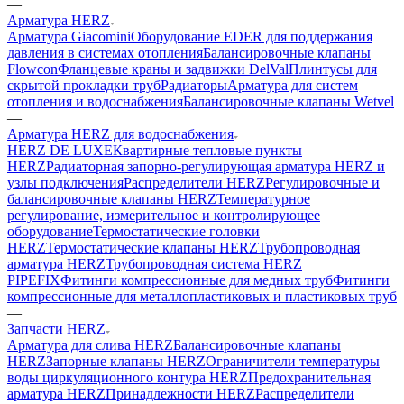
—
Арматура HERZ
Арматура Giacomini
Оборудование EDER для поддержания
давления в системах отопления
Балансировочные клапаны
Flowcon
Фланцевые краны и задвижки DelVal
Плинтусы для
скрытой прокладки труб
Радиаторы
Арматура для систем
отопления и водоснабжения
Балансировочные клапаны Wetvel
—
Арматура HERZ для водоснабжения
HERZ DE LUXE
Квартирные тепловые пункты
HERZ
Радиаторная запорно-регулирующая арматура HERZ и
узлы подключения
Распределители HERZ
Регулировочные и
балансировочные клапаны HERZ
Температурное
регулирование, измерительное и контролирующее
оборудование
Термостатические головки
HERZ
Термостатические клапаны HERZ
Трубопроводная
арматура HERZ
Трубопроводная система HERZ
PIPEFIX
Фитинги компрессионные для медных труб
Фитинги
компрессионные для металлопластиковых и пластиковых труб
—
Запчасти HERZ
Арматура для слива HERZ
Балансировочные клапаны
HERZ
Запорные клапаны HERZ
Ограничители температуры
воды циркуляционного контура HERZ
Предохранительная
арматура HERZ
Принадлежности HERZ
Распределители