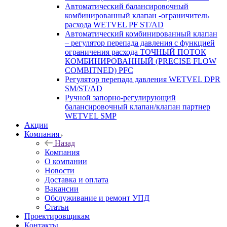
Автоматический балансировочный
комбинированный клапан -ограничитель
расхода WETVEL PF ST/AD
Автоматический комбинированный клапан
– регулятор перепада давления с функцией
ограничения расхода ТОЧНЫЙ ПОТОК
КОМБИНИРОВАННЫЙ (PRECISE FLOW
COMBIТNED) PFC
Регулятор перепада давления WETVEL DPR
SM/ST/AD
Ручной запорно-регулирующий
балансировочный клапан/клапан партнер
WETVEL SMP
Акции
Компания
Назад
Компания
О компании
Новости
Доставка и оплата
Вакансии
Обслуживание и ремонт УПД
Статьи
Проектировщикам
Контакты