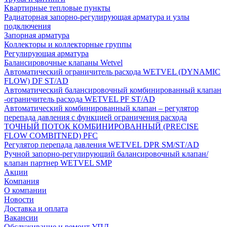
Квартирные тепловые пункты
Радиаторная запорно-регулирующая арматура и узлы
подключения
Запорная арматура
Коллекторы и коллекторные группы
Регулирующая арматура
Балансировочные клапаны Wetvel
Автоматический ограничитель расхода WETVEL (DYNAMIC
FLOW) DF ST/AD
Автоматический балансировочный комбинированный клапан
-ограничитель расхода WETVEL PF ST/AD
Автоматический комбинированный клапан – регулятор
перепада давления с функцией ограничения расхода
ТОЧНЫЙ ПОТОК КОМБИНИРОВАННЫЙ (PRECISE
FLOW COMBIТNED) PFC
Регулятор перепада давления WETVEL DPR SM/ST/AD
Ручной запорно-регулирующий балансировочный клапан/
клапан партнер WETVEL SMP
Акции
Компания
О компании
Новости
Доставка и оплата
Вакансии
Обслуживание и ремонт УПД