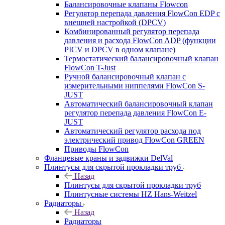
Балансировочные клапаны Flowcon
Регулятор перепада давления FlowСon EDP с
внешней настройкой (DPCV)
Комбинированный регулятор перепада
давления и расхода FlowСon ADP (функции
PICV и DPCV в одном клапане)
Термостатический балансировочный клапан
FlowСon T-Just
Ручной балансировочный клапан с
измерительными ниппелями FlowСon S-
JUST
Автоматический балансировочный клапан
регулятор перепада давления FlowСon E-
JUST
Автоматический регулятор расхода под
электрический привод FlowСon GREEN
Приводы FlowCon
Фланцевые краны и задвижки DelVal
Плинтусы для скрытой прокладки труб
Назад
Плинтусы для скрытой прокладки труб
Плинтусные системы HZ Hans-Weitzel
Радиаторы
Назад
Радиаторы