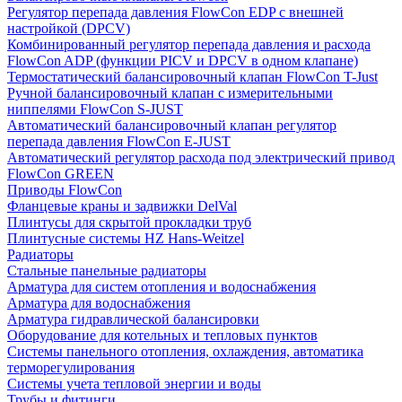
Регулятор перепада давления FlowСon EDP с внешней
настройкой (DPCV)
Комбинированный регулятор перепада давления и расхода
FlowСon ADP (функции PICV и DPCV в одном клапане)
Термостатический балансировочный клапан FlowСon T-Just
Ручной балансировочный клапан с измерительными
ниппелями FlowСon S-JUST
Автоматический балансировочный клапан регулятор
перепада давления FlowСon E-JUST
Автоматический регулятор расхода под электрический привод
FlowСon GREEN
Приводы FlowCon
Фланцевые краны и задвижки DelVal
Плинтусы для скрытой прокладки труб
Плинтусные системы HZ Hans-Weitzel
Радиаторы
Стальные панельные радиаторы
Арматура для систем отопления и водоснабжения
Арматура для водоснабжения
Арматура гидравлической балансировки
Оборудование для котельных и тепловых пунктов
Системы панельного отопления, охлаждения, автоматика
терморегулирования
Системы учета тепловой энергии и воды
Трубы и фитинги