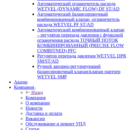
Автоматический ограничитель расхода
WETVEL (DYNAMIC FLOW) DF ST/AD
Автоматический балансировочный
комбинированный клапан -ограничитель
расхода WETVEL PF ST/AD
Автоматический комбинированный клапан
– регулятор перепада давления с функцией
ограничения расхода ТОЧНЫЙ ПОТОК
КОМБИНИРОВАННЫЙ (PRECISE FLOW
COMBIТNED) PFC
Регулятор перепада давления WETVEL DPR
SM/ST/AD
Ручной запорно-регулирующий
балансировочный клапан/клапан партнер
WETVEL SMP
Акции
Компания
Назад
Компания
О компании
Новости
Доставка и оплата
Вакансии
Обслуживание и ремонт УПД
Статьи