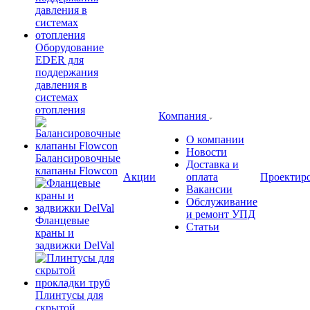
Оборудование
EDER для
поддержания
давления в
системах
отопления
Компания
О компании
Новости
Балансировочные
Доставка и
клапаны Flowcon
Акции
оплата
Проектир
Вакансии
Обслуживание
и ремонт УПД
Фланцевые
Статьи
краны и
задвижки DelVal
Плинтусы для
скрытой