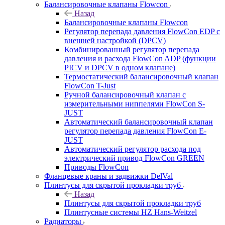
Балансировочные клапаны Flowcon
Назад
Балансировочные клапаны Flowcon
Регулятор перепада давления FlowСon EDP с
внешней настройкой (DPCV)
Комбинированный регулятор перепада
давления и расхода FlowСon ADP (функции
PICV и DPCV в одном клапане)
Термостатический балансировочный клапан
FlowСon T-Just
Ручной балансировочный клапан с
измерительными ниппелями FlowСon S-
JUST
Автоматический балансировочный клапан
регулятор перепада давления FlowСon E-
JUST
Автоматический регулятор расхода под
электрический привод FlowСon GREEN
Приводы FlowCon
Фланцевые краны и задвижки DelVal
Плинтусы для скрытой прокладки труб
Назад
Плинтусы для скрытой прокладки труб
Плинтусные системы HZ Hans-Weitzel
Радиаторы