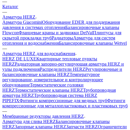
—
Каталог
—
Арматура HERZ
Арматура Giacomini
Оборудование EDER для поддержания
давления в системах отопления
Балансировочные клапаны
Flowcon
Фланцевые краны и задвижки DelVal
Плинтусы для
скрытой прокладки труб
Радиаторы
Арматура для систем
отопления и водоснабжения
Балансировочные клапаны Wetvel
—
Арматура HERZ для водоснабжения
HERZ DE LUXE
Квартирные тепловые пункты
HERZ
Радиаторная запорно-регулирующая арматура HERZ и
узлы подключения
Распределители HERZ
Регулировочные и
балансировочные клапаны HERZ
Температурное
регулирование, измерительное и контролирующее
оборудование
Термостатические головки
HERZ
Термостатические клапаны HERZ
Трубопроводная
арматура HERZ
Трубопроводная система HERZ
PIPEFIX
Фитинги компрессионные для медных труб
Фитинги
компрессионные для металлопластиковых и пластиковых труб
—
Мембранные редукторы давления HERZ
Арматура для слива HERZ
Балансировочные клапаны
HERZ
Запорные клапаны HERZ
Запчасти HERZ
Ограничители