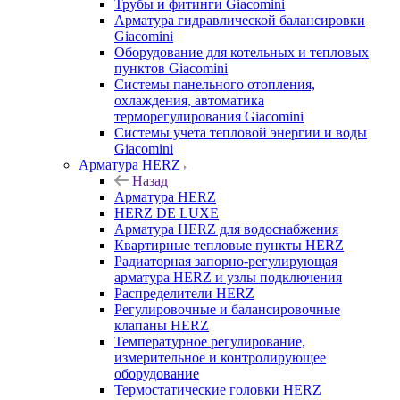
Трубы и фитинги Giacomini
Арматура гидравлической балансировки
Giacomini
Оборудование для котельных и тепловых
пунктов Giacomini
Системы панельного отопления,
охлаждения, автоматика
терморегулирования Giacomini
Системы учета тепловой энергии и воды
Giacomini
Арматура HERZ
Назад
Арматура HERZ
HERZ DE LUXE
Арматура HERZ для водоснабжения
Квартирные тепловые пункты HERZ
Радиаторная запорно-регулирующая
арматура HERZ и узлы подключения
Распределители HERZ
Регулировочные и балансировочные
клапаны HERZ
Температурное регулирование,
измерительное и контролирующее
оборудование
Термостатические головки HERZ