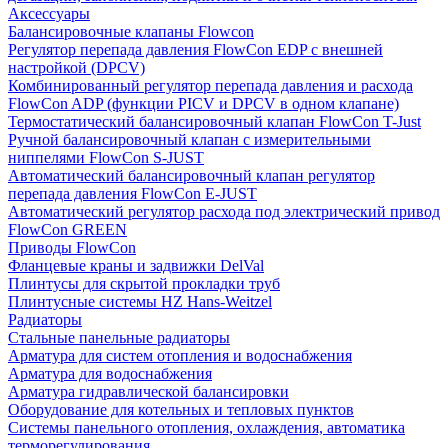
Аксессуары
Балансировочные клапаны Flowcon
Регулятор перепада давления FlowСon EDP с внешней
настройкой (DPCV)
Комбинированный регулятор перепада давления и расхода
FlowСon ADP (функции PICV и DPCV в одном клапане)
Термостатический балансировочный клапан FlowСon T-Just
Ручной балансировочный клапан с измерительными
ниппелями FlowСon S-JUST
Автоматический балансировочный клапан регулятор
перепада давления FlowСon E-JUST
Автоматический регулятор расхода под электрический привод
FlowСon GREEN
Приводы FlowCon
Фланцевые краны и задвижки DelVal
Плинтусы для скрытой прокладки труб
Плинтусные системы HZ Hans-Weitzel
Радиаторы
Стальные панельные радиаторы
Арматура для систем отопления и водоснабжения
Арматура для водоснабжения
Арматура гидравлической балансировки
Оборудование для котельных и тепловых пунктов
Системы панельного отопления, охлаждения, автоматика
терморегулирования