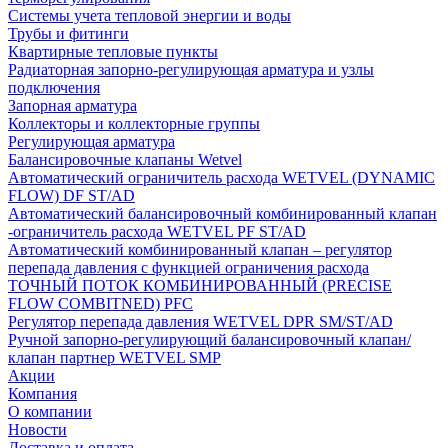
Системы учета тепловой энергии и воды
Трубы и фитинги
Квартирные тепловые пункты
Радиаторная запорно-регулирующая арматура и узлы
подключения
Запорная арматура
Коллекторы и коллекторные группы
Регулирующая арматура
Балансировочные клапаны Wetvel
Автоматический ограничитель расхода WETVEL (DYNAMIC
FLOW) DF ST/AD
Автоматический балансировочный комбинированный клапан
-ограничитель расхода WETVEL PF ST/AD
Автоматический комбинированный клапан – регулятор
перепада давления с функцией ограничения расхода
ТОЧНЫЙ ПОТОК КОМБИНИРОВАННЫЙ (PRECISE
FLOW COMBIТNED) PFC
Регулятор перепада давления WETVEL DPR SM/ST/AD
Ручной запорно-регулирующий балансировочный клапан/
клапан партнер WETVEL SMP
Акции
Компания
О компании
Новости
Доставка и оплата