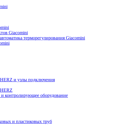
mini
omini
тов Giacomini
автоматика терморегулирования Giacomini
omini
а HERZ и узлы подключения
ы HERZ
е и контролирующее оборудование
овых и пластиковых труб