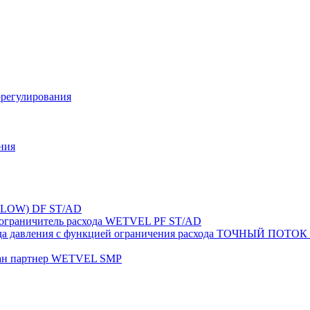
орегулирования
ния
FLOW) DF ST/AD
-ограничитель расхода WETVEL PF ST/AD
ерепада давления с функцией ограничения расхода ТОЧНЫ
пан партнер WETVEL SMP