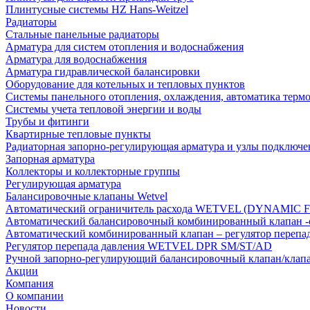
Плинтусные системы HZ Hans-Weitzel
Радиаторы
Стальные панельные радиаторы
Арматура для систем отопления и водоснабжения
Арматура для водоснабжения
Арматура гидравлической балансировки
Оборудование для котельных и тепловых пунктов
Системы панельного отопления, охлаждения, автоматика терм
Системы учета тепловой энергии и воды
Трубы и фитинги
Квартирные тепловые пункты
Радиаторная запорно-регулирующая арматура и узлы подключе
Запорная арматура
Коллекторы и коллекторные группы
Регулирующая арматура
Балансировочные клапаны Wetvel
Автоматический ограничитель расхода WETVEL (DYNAMIC 
Автоматический балансировочный комбинированный клапан 
Автоматический комбинированный клапан – регулятор п
Регулятор перепада давления WETVEL DPR SM/ST/AD
Ручной запорно-регулирующий балансировочный клапан/кла
Акции
Компания
О компании
Новости