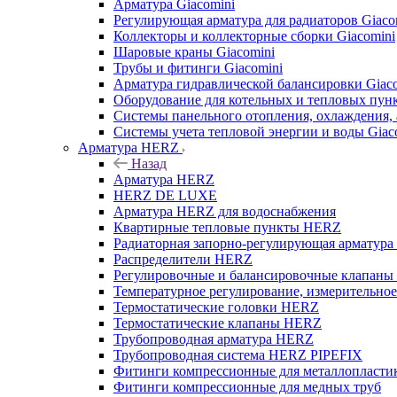
Арматура Giacomini
Регулирующая арматура для радиаторов Giaco
Коллекторы и коллекторные сборки Giacomini
Шаровые краны Giacomini
Трубы и фитинги Giacomini
Арматура гидравлической балансировки Giac
Оборудование для котельных и тепловых пунк
Системы панельного отопления, охлаждения, 
Системы учета тепловой энергии и воды Giac
Арматура HERZ
Назад
Арматура HERZ
HERZ DE LUXE
Арматура HERZ для водоснабжения
Квартирные тепловые пункты HERZ
Радиаторная запорно-регулирующая арматур
Распределители HERZ
Регулировочные и балансировочные клапан
Температурное регулирование, измерительно
Термостатические головки HERZ
Термостатические клапаны HERZ
Трубопроводная арматура HERZ
Трубопроводная система HERZ PIPEFIX
Фитинги компрессионные для металлопластик
Фитинги компрессионные для медных труб