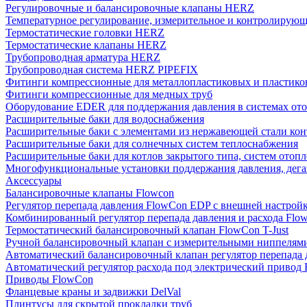
Регулировочные и балансировочные клапаны HERZ
Температурное регулирование, измерительное и контролирующ
Термостатические головки HERZ
Термостатические клапаны HERZ
Трубопроводная арматура HERZ
Трубопроводная система HERZ PIPEFIX
Фитинги компрессионные для металлопластиковых и пластико
Фитинги компрессионные для медных труб
Оборудование EDER для поддержания давления в системах от
Расширительные баки для водоснабжения
Расширительные баки с элементами из нержавеющей стали ко
Расширительные баки для солнечных систем теплоснабжения
Расширительные баки для котлов закрытого типа, систем отоп
Многофункциональные установки поддержания давления, дегаз
Аксессуары
Балансировочные клапаны Flowcon
Регулятор перепада давления FlowСon EDP с внешней настрой
Комбинированный регулятор перепада давления и расхода Fl
Термостатический балансировочный клапан FlowСon T-Just
Ручной балансировочный клапан с измерительными ниппелям
Автоматический балансировочный клапан регулятор перепада
Автоматический регулятор расхода под электрический приво
Приводы FlowCon
Фланцевые краны и задвижки DelVal
Плинтусы для скрытой прокладки труб