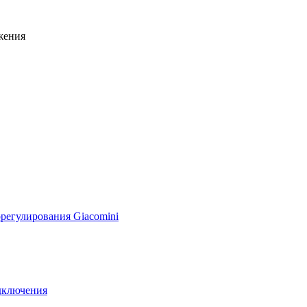
жения
регулирования Giacomini
дключения