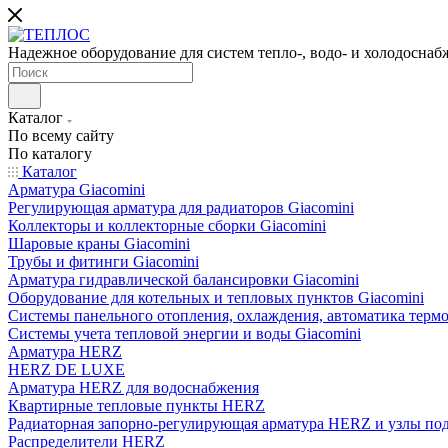
Надежное оборудование для систем тепло-, водо- и холодоснаб
Каталог
По всему сайту
По каталогу
Каталог
Арматура Giacomini
Регулирующая арматура для радиаторов Giacomini
Коллекторы и коллекторные сборки Giacomini
Шаровые краны Giacomini
Трубы и фитинги Giacomini
Арматура гидравлической балансировки Giacomini
Оборудование для котельных и тепловых пунктов Giacomini
Системы панельного отопления, охлаждения, автоматика термо
Системы учета тепловой энергии и воды Giacomini
Арматура HERZ
HERZ DE LUXE
Арматура HERZ для водоснабжения
Квартирные тепловые пункты HERZ
Радиаторная запорно-регулирующая арматура HERZ и узлы по
Распределители HERZ