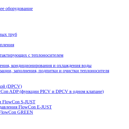
ее оборудование
вых труб
опления
нтактирующих с теплоносителем
ления, кондиционирования и охлаждения воды
ации, заполнения, подпитки и очистки теплоносителя
кой (DPCV)
owСon ADP (функции PICV и DPCV в одном клапане)
и FlowСon S-JUST
 давления FlowСon E-JUST
д FlowСon GREEN