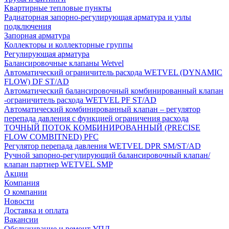
Квартирные тепловые пункты
Радиаторная запорно-регулирующая арматура и узлы
подключения
Запорная арматура
Коллекторы и коллекторные группы
Регулирующая арматура
Балансировочные клапаны Wetvel
Автоматический ограничитель расхода WETVEL (DYNAMIC
FLOW) DF ST/AD
Автоматический балансировочный комбинированный клапан
-ограничитель расхода WETVEL PF ST/AD
Автоматический комбинированный клапан – регулятор
перепада давления с функцией ограничения расхода
ТОЧНЫЙ ПОТОК КОМБИНИРОВАННЫЙ (PRECISE
FLOW COMBIТNED) PFC
Регулятор перепада давления WETVEL DPR SM/ST/AD
Ручной запорно-регулирующий балансировочный клапан/
клапан партнер WETVEL SMP
Акции
Компания
О компании
Новости
Доставка и оплата
Вакансии
Обслуживание и ремонт УПД