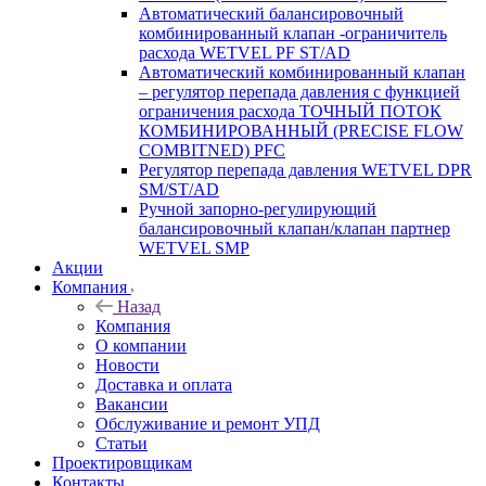
Автоматический балансировочный
комбинированный клапан -ограничитель
расхода WETVEL PF ST/AD
Автоматический комбинированный клапан
– регулятор перепада давления с функцией
ограничения расхода ТОЧНЫЙ ПОТОК
КОМБИНИРОВАННЫЙ (PRECISE FLOW
COMBIТNED) PFC
Регулятор перепада давления WETVEL DPR
SM/ST/AD
Ручной запорно-регулирующий
балансировочный клапан/клапан партнер
WETVEL SMP
Акции
Компания
Назад
Компания
О компании
Новости
Доставка и оплата
Вакансии
Обслуживание и ремонт УПД
Статьи
Проектировщикам
Контакты