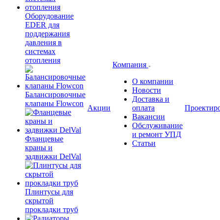
Оборудование
EDER для
поддержания
давления в
системах
отопления
Компания
О компании
Новости
Балансировочные
Доставка и
клапаны Flowcon
Акции
оплата
Проектир
Вакансии
Обслуживание
и ремонт УПД
Фланцевые
Статьи
краны и
задвижки DelVal
Плинтусы для
скрытой
прокладки труб