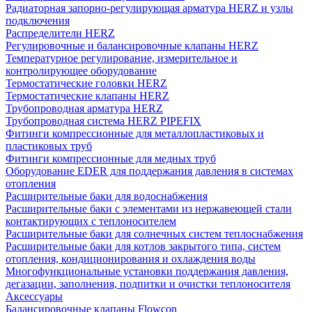
Радиаторная запорно-регулирующая арматура HERZ и узлы
подключения
Распределители HERZ
Регулировочные и балансировочные клапаны HERZ
Температурное регулирование, измерительное и
контролирующее оборудование
Термостатические головки HERZ
Термостатические клапаны HERZ
Трубопроводная арматура HERZ
Трубопроводная система HERZ PIPEFIX
Фитинги компрессионные для металлопластиковых и
пластиковых труб
Фитинги компрессионные для медных труб
Оборудование EDER для поддержания давления в системах
отопления
Расширительные баки для водоснабжения
Расширительные баки с элементами из нержавеющей стали
контактирующих с теплоносителем
Расширительные баки для солнечных систем теплоснабжения
Расширительные баки для котлов закрытого типа, систем
отопления, кондиционирования и охлаждения воды
Многофункциональные установки поддержания давления,
дегазации, заполнения, подпитки и очистки теплоносителя
Аксессуары
Балансировочные клапаны Flowcon