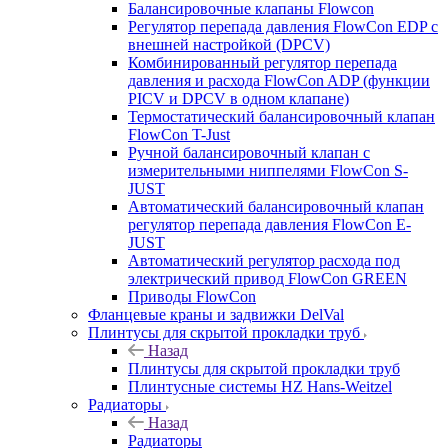
Балансировочные клапаны Flowcon
Регулятор перепада давления FlowСon EDP с
внешней настройкой (DPCV)
Комбинированный регулятор перепада
давления и расхода FlowСon ADP (функции
PICV и DPCV в одном клапане)
Термостатический балансировочный клапан
FlowСon T-Just
Ручной балансировочный клапан с
измерительными ниппелями FlowСon S-
JUST
Автоматический балансировочный клапан
регулятор перепада давления FlowСon E-
JUST
Автоматический регулятор расхода под
электрический привод FlowСon GREEN
Приводы FlowCon
Фланцевые краны и задвижки DelVal
Плинтусы для скрытой прокладки труб
Назад
Плинтусы для скрытой прокладки труб
Плинтусные системы HZ Hans-Weitzel
Радиаторы
Назад
Радиаторы