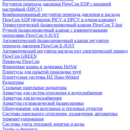
Регулятор перепада давления FlowСon EDP с внешней
настройкой (DPCV)
Комбинированный регулятор перепада давления и расхода
FlowСon ADP (функции PICV и DPCV в одном клапане)
Термостатический балансировочный клапан FlowСon T-Just
Ручной балансировочный клапан с измерительными
ниппелями FlowСon S-JUST
Автоматический балансировочный клапан регулятор
перепада давления FlowСon E-JUST
Автоматический регулятор расхода под электрический привод
FlowСon GREEN
Приводы FlowCon
Фланцевые краны и задвижки DelVal
Плинтусы для скрытой прокладки труб
Плинтусные системы HZ Hans-Weitzel
Радиаторы
Стальные панельные радиаторы
Арматура для систем отопления и водоснабжения
Арматура для водоснабжения
Арматура гидравлической балансировки
Оборудование для котельных и тепловых пунктов
Системы панельного отопления, охлаждения, автоматика
терморегулирования
Системы учета тепловой энергии и воды
Трубы и фитинги