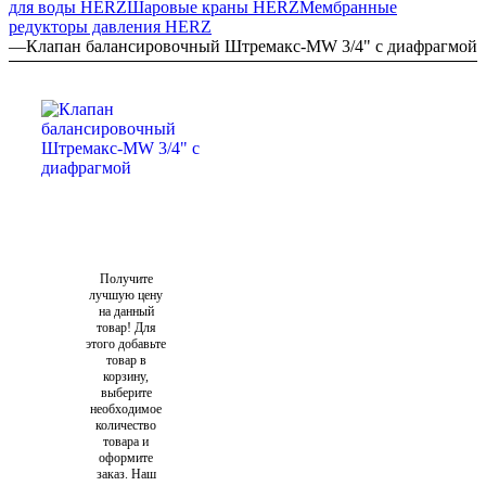
для воды HERZ
Шаровые краны HERZ
Мембранные
редукторы давления HERZ
—
Клапан балансировочный Штремакс-MW 3/4" с диафрагмой
Получите
лучшую цену
на данный
товар! Для
этого добавьте
товар в
корзину,
выберите
необходимое
количество
товара и
оформите
заказ. Наш