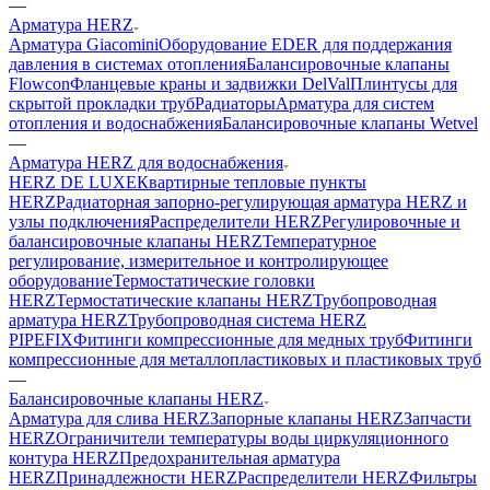
—
Арматура HERZ
Арматура Giacomini
Оборудование EDER для поддержания
давления в системах отопления
Балансировочные клапаны
Flowcon
Фланцевые краны и задвижки DelVal
Плинтусы для
скрытой прокладки труб
Радиаторы
Арматура для систем
отопления и водоснабжения
Балансировочные клапаны Wetvel
—
Арматура HERZ для водоснабжения
HERZ DE LUXE
Квартирные тепловые пункты
HERZ
Радиаторная запорно-регулирующая арматура HERZ и
узлы подключения
Распределители HERZ
Регулировочные и
балансировочные клапаны HERZ
Температурное
регулирование, измерительное и контролирующее
оборудование
Термостатические головки
HERZ
Термостатические клапаны HERZ
Трубопроводная
арматура HERZ
Трубопроводная система HERZ
PIPEFIX
Фитинги компрессионные для медных труб
Фитинги
компрессионные для металлопластиковых и пластиковых труб
—
Балансировочные клапаны HERZ
Арматура для слива HERZ
Запорные клапаны HERZ
Запчасти
HERZ
Ограничители температуры воды циркуляционного
контура HERZ
Предохранительная арматура
HERZ
Принадлежности HERZ
Распределители HERZ
Фильтры