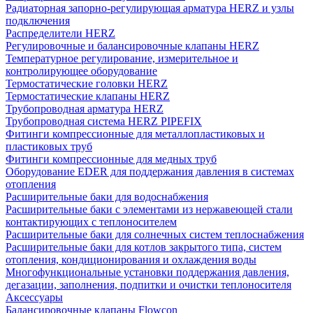
Радиаторная запорно-регулирующая арматура HERZ и узлы
подключения
Распределители HERZ
Регулировочные и балансировочные клапаны HERZ
Температурное регулирование, измерительное и
контролирующее оборудование
Термостатические головки HERZ
Термостатические клапаны HERZ
Трубопроводная арматура HERZ
Трубопроводная система HERZ PIPEFIX
Фитинги компрессионные для металлопластиковых и
пластиковых труб
Фитинги компрессионные для медных труб
Оборудование EDER для поддержания давления в системах
отопления
Расширительные баки для водоснабжения
Расширительные баки с элементами из нержавеющей стали
контактирующих с теплоносителем
Расширительные баки для солнечных систем теплоснабжения
Расширительные баки для котлов закрытого типа, систем
отопления, кондиционирования и охлаждения воды
Многофункциональные установки поддержания давления,
дегазации, заполнения, подпитки и очистки теплоносителя
Аксессуары
Балансировочные клапаны Flowcon