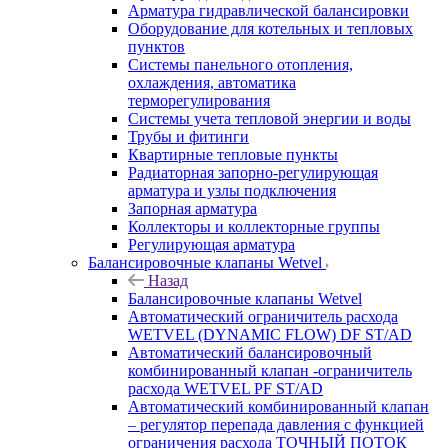
Арматура гидравлической балансировки
Оборудование для котельных и тепловых
пунктов
Системы панельного отопления,
охлаждения, автоматика
терморегулирования
Системы учета тепловой энергии и воды
Трубы и фитинги
Квартирные тепловые пункты
Радиаторная запорно-регулирующая
арматура и узлы подключения
Запорная арматура
Коллекторы и коллекторные группы
Регулирующая арматура
Балансировочные клапаны Wetvel
Назад
Балансировочные клапаны Wetvel
Автоматический ограничитель расхода
WETVEL (DYNAMIC FLOW) DF ST/AD
Автоматический балансировочный
комбинированный клапан -ограничитель
расхода WETVEL PF ST/AD
Автоматический комбинированный клапан
– регулятор перепада давления с функцией
ограничения расхода ТОЧНЫЙ ПОТОК