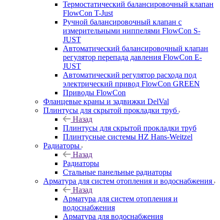
Термостатический балансировочный клапан
FlowСon T-Just
Ручной балансировочный клапан с
измерительными ниппелями FlowСon S-
JUST
Автоматический балансировочный клапан
регулятор перепада давления FlowСon E-
JUST
Автоматический регулятор расхода под
электрический привод FlowСon GREEN
Приводы FlowCon
Фланцевые краны и задвижки DelVal
Плинтусы для скрытой прокладки труб
Назад
Плинтусы для скрытой прокладки труб
Плинтусные системы HZ Hans-Weitzel
Радиаторы
Назад
Радиаторы
Стальные панельные радиаторы
Арматура для систем отопления и водоснабжения
Назад
Арматура для систем отопления и
водоснабжения
Арматура для водоснабжения