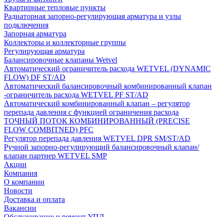
Квартирные тепловые пункты
Радиаторная запорно-регулирующая арматура и узлы
подключения
Запорная арматура
Коллекторы и коллекторные группы
Регулирующая арматура
Балансировочные клапаны Wetvel
Автоматический ограничитель расхода WETVEL (DYNAMIC
FLOW) DF ST/AD
Автоматический балансировочный комбинированный клапан
-ограничитель расхода WETVEL PF ST/AD
Автоматический комбинированный клапан – регулятор
перепада давления с функцией ограничения расхода
ТОЧНЫЙ ПОТОК КОМБИНИРОВАННЫЙ (PRECISE
FLOW COMBIТNED) PFC
Регулятор перепада давления WETVEL DPR SM/ST/AD
Ручной запорно-регулирующий балансировочный клапан/
клапан партнер WETVEL SMP
Акции
Компания
О компании
Новости
Доставка и оплата
Вакансии
Обслуживание и ремонт УПД