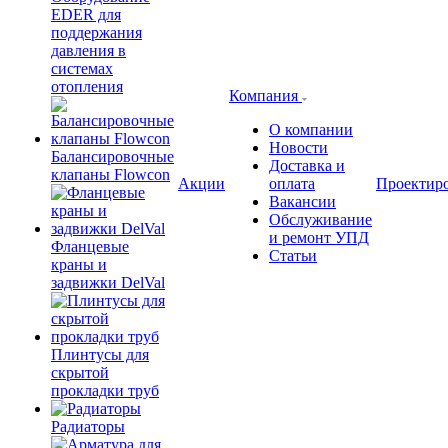
EDER для
поддержания
давления в
системах
отопления
Компания
О компании
Новости
Балансировочные
Доставка и
клапаны Flowcon
Акции
оплата
Проектир
Вакансии
Обслуживание
и ремонт УПД
Фланцевые
Статьи
краны и
задвижки DelVal
Плинтусы для
скрытой
прокладки труб
Радиаторы