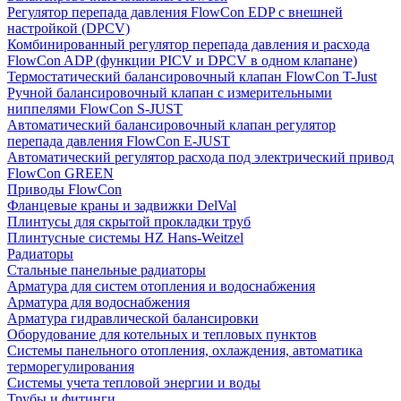
Регулятор перепада давления FlowСon EDP с внешней
настройкой (DPCV)
Комбинированный регулятор перепада давления и расхода
FlowСon ADP (функции PICV и DPCV в одном клапане)
Термостатический балансировочный клапан FlowСon T-Just
Ручной балансировочный клапан с измерительными
ниппелями FlowСon S-JUST
Автоматический балансировочный клапан регулятор
перепада давления FlowСon E-JUST
Автоматический регулятор расхода под электрический привод
FlowСon GREEN
Приводы FlowCon
Фланцевые краны и задвижки DelVal
Плинтусы для скрытой прокладки труб
Плинтусные системы HZ Hans-Weitzel
Радиаторы
Стальные панельные радиаторы
Арматура для систем отопления и водоснабжения
Арматура для водоснабжения
Арматура гидравлической балансировки
Оборудование для котельных и тепловых пунктов
Системы панельного отопления, охлаждения, автоматика
терморегулирования
Системы учета тепловой энергии и воды
Трубы и фитинги