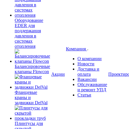
Оборудование
EDER для
поддержания
давления в
системах
отопления
Компания
О компании
Новости
Балансировочные
Доставка и
клапаны Flowcon
Акции
оплата
Проектир
Вакансии
Обслуживание
и ремонт УПД
Фланцевые
Статьи
краны и
задвижки DelVal
Плинтусы для
скрытой