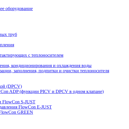
ее оборудование
вых труб
опления
нтактирующих с теплоносителем
ления, кондиционирования и охлаждения воды
ации, заполнения, подпитки и очистки теплоносителя
кой (DPCV)
owСon ADP (функции PICV и DPCV в одном клапане)
и FlowСon S-JUST
 давления FlowСon E-JUST
д FlowСon GREEN