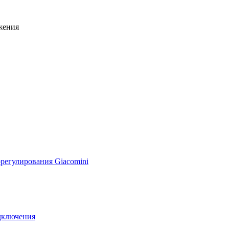
жения
регулирования Giacomini
дключения