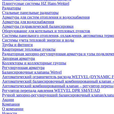
Плинтусные системы HZ Hans-Weitzel
Радиаторы
Стальные панельные радиаторы
Арматура для систем отопления и водоснабжения
Арматура для водоснабжения
Арматура гидравлической балансировки
Оборудование для котельных и тепловых пунктов
Системы панельного отопления, охлаждения, автоматика терм
Системы учета тепловой энергии и воды
Трубы и фитинги
Квартирные тепловые пункты
Радиаторная запорно-регулирующая арматура и узлы подключе
Запорная арматура
Коллекторы и коллекторные группы
Регулирующая арматура
Балансировочные клапаны Wetvel
Автоматический ограничитель расхода WETVEL (DYNAMIC 
Автоматический балансировочный комбинированный клапан 
Автоматический комбинированный клапан – регулятор п
Регулятор перепада давления WETVEL DPR SM/ST/AD
Ручной запорно-регулирующий балансировочный клапан/кла
Акции
Компания
О компании
Новости