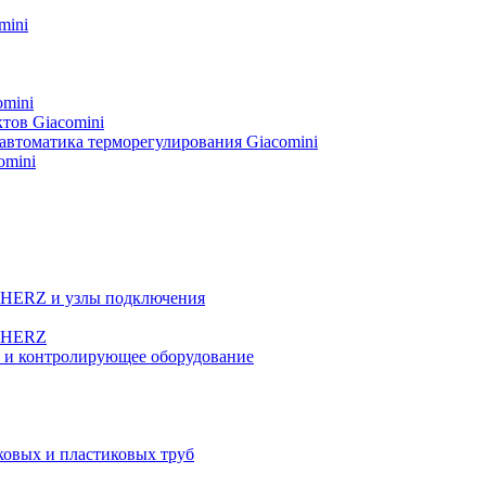
mini
omini
тов Giacomini
автоматика терморегулирования Giacomini
omini
а HERZ и узлы подключения
ы HERZ
е и контролирующее оборудование
овых и пластиковых труб