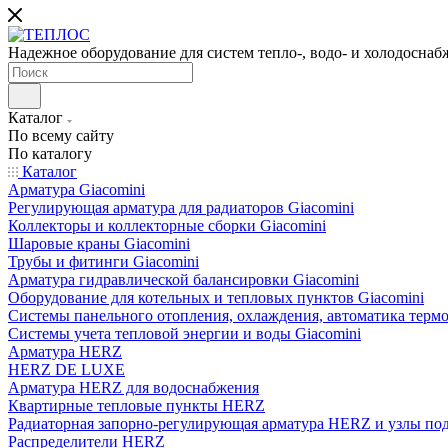
Надежное оборудование для систем тепло-, водо- и холодоснаб
Каталог
По всему сайту
По каталогу
Каталог
Арматура Giacomini
Регулирующая арматура для радиаторов Giacomini
Коллекторы и коллекторные сборки Giacomini
Шаровые краны Giacomini
Трубы и фитинги Giacomini
Арматура гидравлической балансировки Giacomini
Оборудование для котельных и тепловых пунктов Giacomini
Системы панельного отопления, охлаждения, автоматика термо
Системы учета тепловой энергии и воды Giacomini
Арматура HERZ
HERZ DE LUXE
Арматура HERZ для водоснабжения
Квартирные тепловые пункты HERZ
Радиаторная запорно-регулирующая арматура HERZ и узлы по
Распределители HERZ