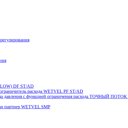
орегулирования
ния
FLOW) DF ST/AD
-ограничитель расхода WETVEL PF ST/AD
ерепада давления с функцией ограничения расхода ТОЧНЫ
пан партнер WETVEL SMP