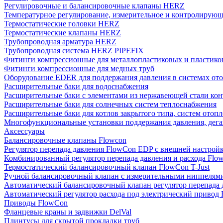
Регулировочные и балансировочные клапаны HERZ
Температурное регулирование, измерительное и контролирующ
Термостатические головки HERZ
Термостатические клапаны HERZ
Трубопроводная арматура HERZ
Трубопроводная система HERZ PIPEFIX
Фитинги компрессионные для металлопластиковых и пластико
Фитинги компрессионные для медных труб
Оборудование EDER для поддержания давления в системах от
Расширительные баки для водоснабжения
Расширительные баки с элементами из нержавеющей стали ко
Расширительные баки для солнечных систем теплоснабжения
Расширительные баки для котлов закрытого типа, систем отоп
Многофункциональные установки поддержания давления, дегаз
Аксессуары
Балансировочные клапаны Flowcon
Регулятор перепада давления FlowСon EDP с внешней настрой
Комбинированный регулятор перепада давления и расхода Fl
Термостатический балансировочный клапан FlowСon T-Just
Ручной балансировочный клапан с измерительными ниппелям
Автоматический балансировочный клапан регулятор перепада
Автоматический регулятор расхода под электрический приво
Приводы FlowCon
Фланцевые краны и задвижки DelVal
Плинтусы для скрытой прокладки труб