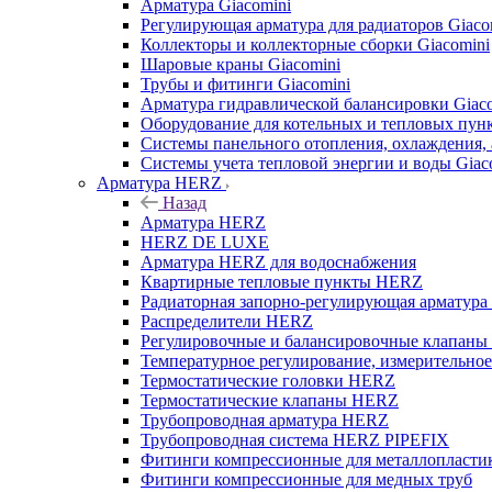
Арматура Giacomini
Регулирующая арматура для радиаторов Giaco
Коллекторы и коллекторные сборки Giacomini
Шаровые краны Giacomini
Трубы и фитинги Giacomini
Арматура гидравлической балансировки Giac
Оборудование для котельных и тепловых пунк
Системы панельного отопления, охлаждения, 
Системы учета тепловой энергии и воды Giac
Арматура HERZ
Назад
Арматура HERZ
HERZ DE LUXE
Арматура HERZ для водоснабжения
Квартирные тепловые пункты HERZ
Радиаторная запорно-регулирующая арматур
Распределители HERZ
Регулировочные и балансировочные клапан
Температурное регулирование, измерительно
Термостатические головки HERZ
Термостатические клапаны HERZ
Трубопроводная арматура HERZ
Трубопроводная система HERZ PIPEFIX
Фитинги компрессионные для металлопластик
Фитинги компрессионные для медных труб