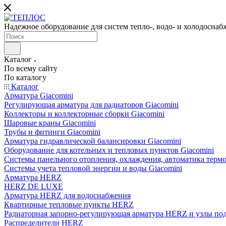
Надежное оборудование для систем тепло-, водо- и холодоснаб
Каталог
По всему сайту
По каталогу
Каталог
Арматура Giacomini
Регулирующая арматура для радиаторов Giacomini
Коллекторы и коллекторные сборки Giacomini
Шаровые краны Giacomini
Трубы и фитинги Giacomini
Арматура гидравлической балансировки Giacomini
Оборудование для котельных и тепловых пунктов Giacomini
Системы панельного отопления, охлаждения, автоматика термо
Системы учета тепловой энергии и воды Giacomini
Арматура HERZ
HERZ DE LUXE
Арматура HERZ для водоснабжения
Квартирные тепловые пункты HERZ
Радиаторная запорно-регулирующая арматура HERZ и узлы по
Распределители HERZ