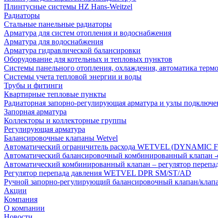
Плинтусные системы HZ Hans-Weitzel
Радиаторы
Стальные панельные радиаторы
Арматура для систем отопления и водоснабжения
Арматура для водоснабжения
Арматура гидравлической балансировки
Оборудование для котельных и тепловых пунктов
Системы панельного отопления, охлаждения, автоматика терм
Системы учета тепловой энергии и воды
Трубы и фитинги
Квартирные тепловые пункты
Радиаторная запорно-регулирующая арматура и узлы подключе
Запорная арматура
Коллекторы и коллекторные группы
Регулирующая арматура
Балансировочные клапаны Wetvel
Автоматический ограничитель расхода WETVEL (DYNAMIC 
Автоматический балансировочный комбинированный клапан 
Автоматический комбинированный клапан – регулятор п
Регулятор перепада давления WETVEL DPR SM/ST/AD
Ручной запорно-регулирующий балансировочный клапан/кла
Акции
Компания
О компании
Новости