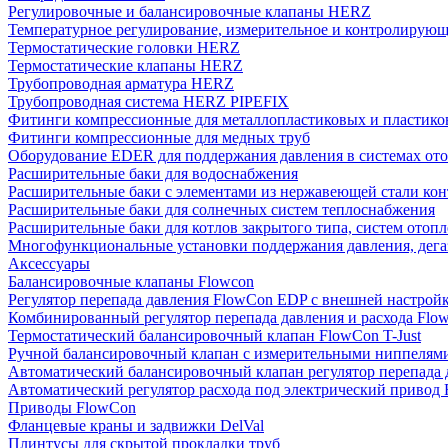
Регулировочные и балансировочные клапаны HERZ
Температурное регулирование, измерительное и контролирующ
Термостатические головки HERZ
Термостатические клапаны HERZ
Трубопроводная арматура HERZ
Трубопроводная система HERZ PIPEFIX
Фитинги компрессионные для металлопластиковых и пластико
Фитинги компрессионные для медных труб
Оборудование EDER для поддержания давления в системах от
Расширительные баки для водоснабжения
Расширительные баки с элементами из нержавеющей стали ко
Расширительные баки для солнечных систем теплоснабжения
Расширительные баки для котлов закрытого типа, систем отоп
Многофункциональные установки поддержания давления, дегаз
Аксессуары
Балансировочные клапаны Flowcon
Регулятор перепада давления FlowСon EDP с внешней настрой
Комбинированный регулятор перепада давления и расхода Fl
Термостатический балансировочный клапан FlowСon T-Just
Ручной балансировочный клапан с измерительными ниппелям
Автоматический балансировочный клапан регулятор перепада
Автоматический регулятор расхода под электрический приво
Приводы FlowCon
Фланцевые краны и задвижки DelVal
Плинтусы для скрытой прокладки труб