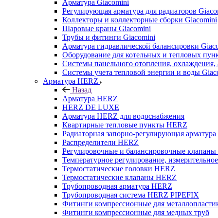
Арматура Giacomini
Регулирующая арматура для радиаторов Giaco
Коллекторы и коллекторные сборки Giacomini
Шаровые краны Giacomini
Трубы и фитинги Giacomini
Арматура гидравлической балансировки Giac
Оборудование для котельных и тепловых пунк
Системы панельного отопления, охлаждения, 
Системы учета тепловой энергии и воды Giac
Арматура HERZ
Назад
Арматура HERZ
HERZ DE LUXE
Арматура HERZ для водоснабжения
Квартирные тепловые пункты HERZ
Радиаторная запорно-регулирующая арматур
Распределители HERZ
Регулировочные и балансировочные клапан
Температурное регулирование, измерительно
Термостатические головки HERZ
Термостатические клапаны HERZ
Трубопроводная арматура HERZ
Трубопроводная система HERZ PIPEFIX
Фитинги компрессионные для металлопластик
Фитинги компрессионные для медных труб