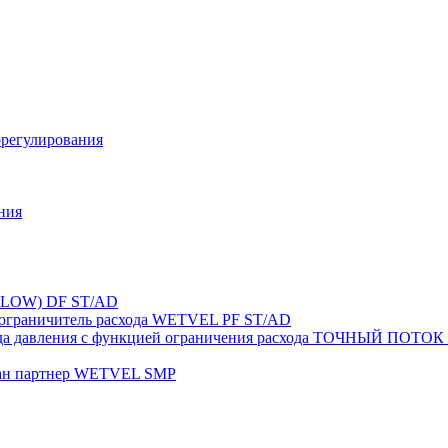
орегулирования
ния
FLOW) DF ST/AD
-ограничитель расхода WETVEL PF ST/AD
ерепада давления с функцией ограничения расхода ТОЧНЫ
пан партнер WETVEL SMP