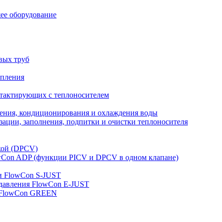
ее оборудование
вых труб
опления
нтактирующих с теплоносителем
ления, кондиционирования и охлаждения воды
ации, заполнения, подпитки и очистки теплоносителя
кой (DPCV)
owСon ADP (функции PICV и DPCV в одном клапане)
и FlowСon S-JUST
 давления FlowСon E-JUST
д FlowСon GREEN