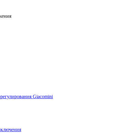
жения
регулирования Giacomini
дключения