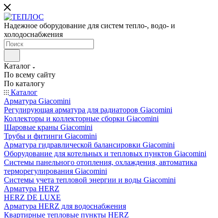
Надежное оборудование для систем тепло-, водо- и
холодоснабжения
Каталог
По всему сайту
По каталогу
Каталог
Арматура Giacomini
Регулирующая арматура для радиаторов Giacomini
Коллекторы и коллекторные сборки Giacomini
Шаровые краны Giacomini
Трубы и фитинги Giacomini
Арматура гидравлической балансировки Giacomini
Оборудование для котельных и тепловых пунктов Giacomini
Системы панельного отопления, охлаждения, автоматика
терморегулирования Giacomini
Системы учета тепловой энергии и воды Giacomini
Арматура HERZ
HERZ DE LUXE
Арматура HERZ для водоснабжения
Квартирные тепловые пункты HERZ