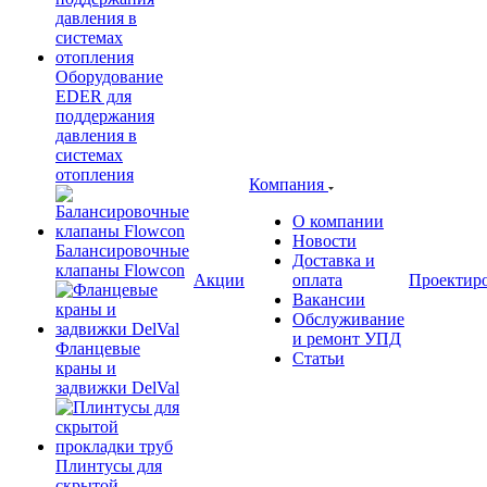
Оборудование
EDER для
поддержания
давления в
системах
отопления
Компания
О компании
Новости
Балансировочные
Доставка и
клапаны Flowcon
Акции
оплата
Проектир
Вакансии
Обслуживание
и ремонт УПД
Фланцевые
Статьи
краны и
задвижки DelVal
Плинтусы для
скрытой