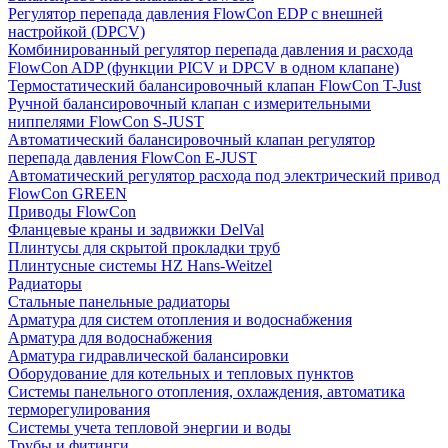
Регулятор перепада давления FlowСon EDP с внешней
настройкой (DPCV)
Комбинированный регулятор перепада давления и расхода
FlowСon ADP (функции PICV и DPCV в одном клапане)
Термостатический балансировочный клапан FlowСon T-Just
Ручной балансировочный клапан с измерительными
ниппелями FlowСon S-JUST
Автоматический балансировочный клапан регулятор
перепада давления FlowСon E-JUST
Автоматический регулятор расхода под электрический привод
FlowСon GREEN
Приводы FlowCon
Фланцевые краны и задвижки DelVal
Плинтусы для скрытой прокладки труб
Плинтусные системы HZ Hans-Weitzel
Радиаторы
Стальные панельные радиаторы
Арматура для систем отопления и водоснабжения
Арматура для водоснабжения
Арматура гидравлической балансировки
Оборудование для котельных и тепловых пунктов
Системы панельного отопления, охлаждения, автоматика
терморегулирования
Системы учета тепловой энергии и воды
Трубы и фитинги