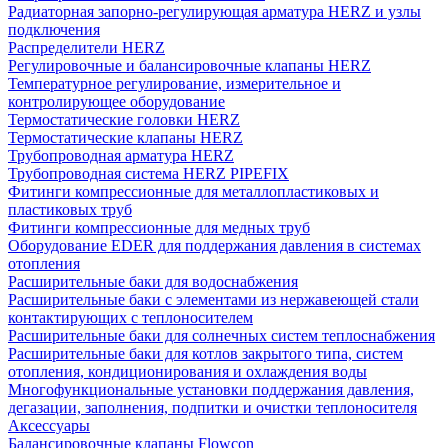
Радиаторная запорно-регулирующая арматура HERZ и узлы
подключения
Распределители HERZ
Регулировочные и балансировочные клапаны HERZ
Температурное регулирование, измерительное и
контролирующее оборудование
Термостатические головки HERZ
Термостатические клапаны HERZ
Трубопроводная арматура HERZ
Трубопроводная система HERZ PIPEFIX
Фитинги компрессионные для металлопластиковых и
пластиковых труб
Фитинги компрессионные для медных труб
Оборудование EDER для поддержания давления в системах
отопления
Расширительные баки для водоснабжения
Расширительные баки с элементами из нержавеющей стали
контактирующих с теплоносителем
Расширительные баки для солнечных систем теплоснабжения
Расширительные баки для котлов закрытого типа, систем
отопления, кондиционирования и охлаждения воды
Многофункциональные установки поддержания давления,
дегазации, заполнения, подпитки и очистки теплоносителя
Аксессуары
Балансировочные клапаны Flowcon