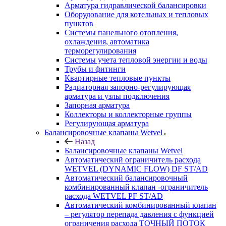
Арматура гидравлической балансировки
Оборудование для котельных и тепловых
пунктов
Системы панельного отопления,
охлаждения, автоматика
терморегулирования
Системы учета тепловой энергии и воды
Трубы и фитинги
Квартирные тепловые пункты
Радиаторная запорно-регулирующая
арматура и узлы подключения
Запорная арматура
Коллекторы и коллекторные группы
Регулирующая арматура
Балансировочные клапаны Wetvel
Назад
Балансировочные клапаны Wetvel
Автоматический ограничитель расхода
WETVEL (DYNAMIC FLOW) DF ST/AD
Автоматический балансировочный
комбинированный клапан -ограничитель
расхода WETVEL PF ST/AD
Автоматический комбинированный клапан
– регулятор перепада давления с функцией
ограничения расхода ТОЧНЫЙ ПОТОК