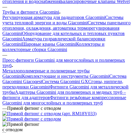
отопления и водоснабжения
Балансировочные клапаны Wetvel
—
Трубы и фитинги Giacomini
Регулирующая арматура для радиаторов Giacomini
Системы
учета тепловой энергии и воды Giacomini
Системы панельного
отопления, охлаждения, автоматика терморегулирования
Giacomini
Оборудование для котельных и тепловых пунктов
Giacomini
Арматура гидравлической балансировки
Giacomini
Шаровые краны Giacomini
Коллекторы и
коллекторные сборки Giacomini
—
Пресс-фитинги Giacomini для многослойных и полимерных
труб
Mеталлополимерные и полимерные трубы
Giacomini
Комплектующие и инструменты Giacomini
Cистема
Giacomini Giacoqest
Система Giacomini GX
Cгоны, ниппели,
переходники Giacomini
Фитинги Giacomini для металлической
трубы
Aдаптеры Giacomini для полимерных и медных труб –
фитинги для адаптеров
Фитинги резьбовые компрессионные
Giacomini для многослойных и полимерных труб
—
Прямой фитинг с отводом