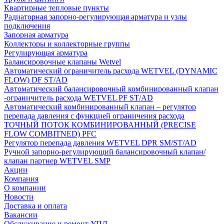
Квартирные тепловые пункты
Радиаторная запорно-регулирующая арматура и узлы
подключения
Запорная арматура
Коллекторы и коллекторные группы
Регулирующая арматура
Балансировочные клапаны Wetvel
Автоматический ограничитель расхода WETVEL (DYNAMIC
FLOW) DF ST/AD
Автоматический балансировочный комбинированный клапан
-ограничитель расхода WETVEL PF ST/AD
Автоматический комбинированный клапан – регулятор
перепада давления с функцией ограничения расхода
ТОЧНЫЙ ПОТОК КОМБИНИРОВАННЫЙ (PRECISE
FLOW COMBIТNED) PFC
Регулятор перепада давления WETVEL DPR SM/ST/AD
Ручной запорно-регулирующий балансировочный клапан/
клапан партнер WETVEL SMP
Акции
Компания
О компании
Новости
Доставка и оплата
Вакансии
Обслуживание и ремонт УПД