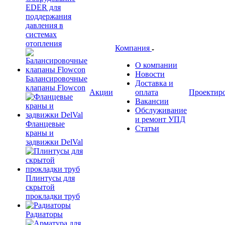
EDER для
поддержания
давления в
системах
отопления
Компания
О компании
Новости
Балансировочные
Доставка и
клапаны Flowcon
Акции
оплата
Проектир
Вакансии
Обслуживание
и ремонт УПД
Фланцевые
Статьи
краны и
задвижки DelVal
Плинтусы для
скрытой
прокладки труб
Радиаторы