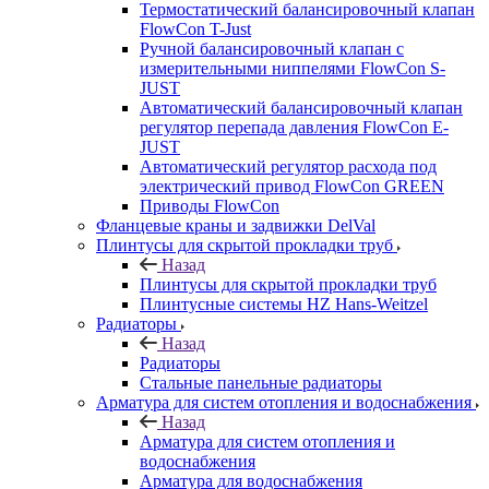
Термостатический балансировочный клапан
FlowСon T-Just
Ручной балансировочный клапан с
измерительными ниппелями FlowСon S-
JUST
Автоматический балансировочный клапан
регулятор перепада давления FlowСon E-
JUST
Автоматический регулятор расхода под
электрический привод FlowСon GREEN
Приводы FlowCon
Фланцевые краны и задвижки DelVal
Плинтусы для скрытой прокладки труб
Назад
Плинтусы для скрытой прокладки труб
Плинтусные системы HZ Hans-Weitzel
Радиаторы
Назад
Радиаторы
Стальные панельные радиаторы
Арматура для систем отопления и водоснабжения
Назад
Арматура для систем отопления и
водоснабжения
Арматура для водоснабжения