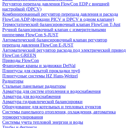
Регулятор перепада давления FlowСon EDP с внешней
настройкой (DPCV)
Комбинированный регулятор перепада давления и расхода
FlowСon ADP (функции PICV и DPCV в одном клапане)
Термостатический балансировочный клапан FlowСon T-Just
Ручной балансировочный клапан с измерительными
ниппелями FlowСon S-JUST
Автоматический балансировочный клапан регулятор
перепада давления FlowСon E-JUST
Автоматический регулятор расхода под электрический привод
FlowСon GREEN
Приводы FlowCon
Фланцевые краны и задвижки DelVal
Плинтусы для скрытой прокладки труб
Плинтусные системы HZ Hans-Weitzel
Радиаторы
Стальные панельные радиаторы
Арматура для систем отопления и водоснабжения
Арматура для водоснабжения
Арматура гидравлической балансировки
Оборудование для котельных и тепловых пунктов
Системы панельного отопления, охлаждения, автоматика
терморегулирования
Системы учета тепловой энергии и воды
Трубы и фитинги