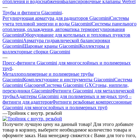
отопления и водоснабжения
Балансировочные клапаны Wetvel
—
Трубы и фитинги Giacomini
Регулирующая арматура для радиаторов Giacomini
Системы
учета тепловой энергии и воды Giacomini
Системы панельного
отопления, охлаждения, автоматика терморегулирования
Giacomini
Оборудование для котельных и тепловых пунктов
Giacomini
Арматура гидравлической балансировки
Giacomini
Шаровые краны Giacomini
Коллекторы и
коллекторные сборки Giacomini
—
Пресс-фитинги Giacomini для многослойных и полимерных
труб
Mеталлополимерные и полимерные трубы
Giacomini
Комплектующие и инструменты Giacomini
Cистема
Giacomini Giacoqest
Система Giacomini GX
Cгоны, ниппели,
переходники Giacomini
Фитинги Giacomini для металлической
трубы
Aдаптеры Giacomini для полимерных и медных труб –
фитинги для адаптеров
Фитинги резьбовые компрессионные
Giacomini для многослойных и полимерных труб
—
Тройник с внутр. резьбой
Получите лучшую цену на данный товар! Для этого добавьте
товар в корзину, выберите необходимое количество товара и
оформите заказ. Наш менеджер свяжется с Вами для того того,