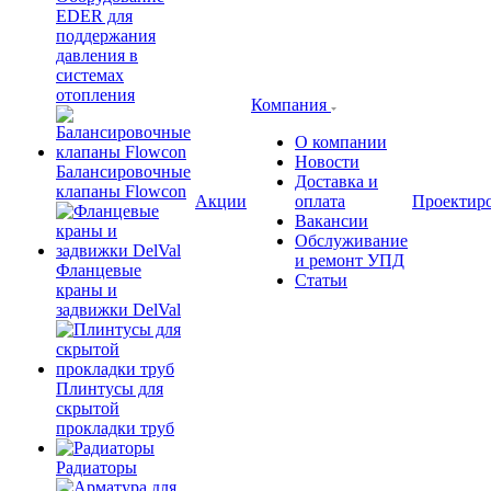
EDER для
поддержания
давления в
системах
отопления
Компания
О компании
Новости
Балансировочные
Доставка и
клапаны Flowcon
Акции
оплата
Проектир
Вакансии
Обслуживание
и ремонт УПД
Фланцевые
Статьи
краны и
задвижки DelVal
Плинтусы для
скрытой
прокладки труб
Радиаторы