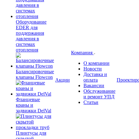
Оборудование
EDER для
поддержания
давления в
системах
отопления
Компания
О компании
Новости
Балансировочные
Доставка и
клапаны Flowcon
Акции
оплата
Проектир
Вакансии
Обслуживание
и ремонт УПД
Фланцевые
Статьи
краны и
задвижки DelVal
Плинтусы для
скрытой