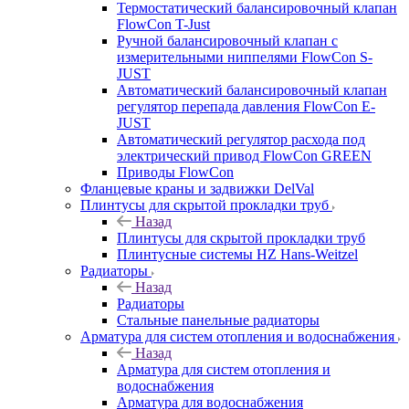
Термостатический балансировочный клапан
FlowСon T-Just
Ручной балансировочный клапан с
измерительными ниппелями FlowСon S-
JUST
Автоматический балансировочный клапан
регулятор перепада давления FlowСon E-
JUST
Автоматический регулятор расхода под
электрический привод FlowСon GREEN
Приводы FlowCon
Фланцевые краны и задвижки DelVal
Плинтусы для скрытой прокладки труб
Назад
Плинтусы для скрытой прокладки труб
Плинтусные системы HZ Hans-Weitzel
Радиаторы
Назад
Радиаторы
Стальные панельные радиаторы
Арматура для систем отопления и водоснабжения
Назад
Арматура для систем отопления и
водоснабжения
Арматура для водоснабжения