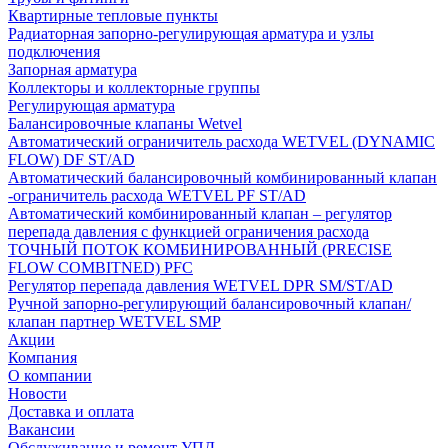
Квартирные тепловые пункты
Радиаторная запорно-регулирующая арматура и узлы
подключения
Запорная арматура
Коллекторы и коллекторные группы
Регулирующая арматура
Балансировочные клапаны Wetvel
Автоматический ограничитель расхода WETVEL (DYNAMIC
FLOW) DF ST/AD
Автоматический балансировочный комбинированный клапан
-ограничитель расхода WETVEL PF ST/AD
Автоматический комбинированный клапан – регулятор
перепада давления с функцией ограничения расхода
ТОЧНЫЙ ПОТОК КОМБИНИРОВАННЫЙ (PRECISE
FLOW COMBIТNED) PFC
Регулятор перепада давления WETVEL DPR SM/ST/AD
Ручной запорно-регулирующий балансировочный клапан/
клапан партнер WETVEL SMP
Акции
Компания
О компании
Новости
Доставка и оплата
Вакансии
Обслуживание и ремонт УПД