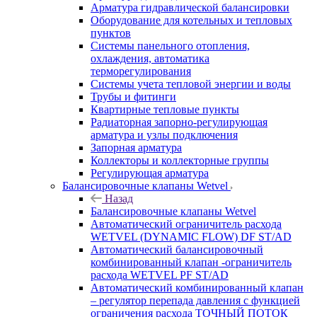
Арматура гидравлической балансировки
Оборудование для котельных и тепловых
пунктов
Системы панельного отопления,
охлаждения, автоматика
терморегулирования
Системы учета тепловой энергии и воды
Трубы и фитинги
Квартирные тепловые пункты
Радиаторная запорно-регулирующая
арматура и узлы подключения
Запорная арматура
Коллекторы и коллекторные группы
Регулирующая арматура
Балансировочные клапаны Wetvel
Назад
Балансировочные клапаны Wetvel
Автоматический ограничитель расхода
WETVEL (DYNAMIC FLOW) DF ST/AD
Автоматический балансировочный
комбинированный клапан -ограничитель
расхода WETVEL PF ST/AD
Автоматический комбинированный клапан
– регулятор перепада давления с функцией
ограничения расхода ТОЧНЫЙ ПОТОК