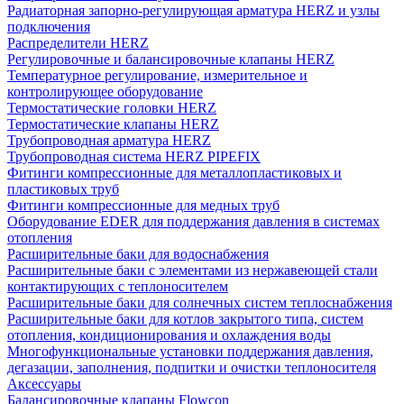
Радиаторная запорно-регулирующая арматура HERZ и узлы
подключения
Распределители HERZ
Регулировочные и балансировочные клапаны HERZ
Температурное регулирование, измерительное и
контролирующее оборудование
Термостатические головки HERZ
Термостатические клапаны HERZ
Трубопроводная арматура HERZ
Трубопроводная система HERZ PIPEFIX
Фитинги компрессионные для металлопластиковых и
пластиковых труб
Фитинги компрессионные для медных труб
Оборудование EDER для поддержания давления в системах
отопления
Расширительные баки для водоснабжения
Расширительные баки с элементами из нержавеющей стали
контактирующих с теплоносителем
Расширительные баки для солнечных систем теплоснабжения
Расширительные баки для котлов закрытого типа, систем
отопления, кондиционирования и охлаждения воды
Многофункциональные установки поддержания давления,
дегазации, заполнения, подпитки и очистки теплоносителя
Аксессуары
Балансировочные клапаны Flowcon