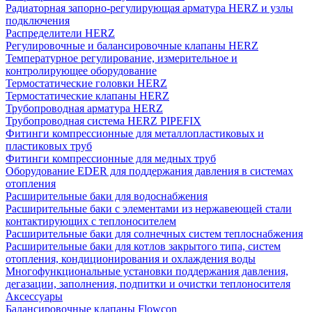
Радиаторная запорно-регулирующая арматура HERZ и узлы
подключения
Распределители HERZ
Регулировочные и балансировочные клапаны HERZ
Температурное регулирование, измерительное и
контролирующее оборудование
Термостатические головки HERZ
Термостатические клапаны HERZ
Трубопроводная арматура HERZ
Трубопроводная система HERZ PIPEFIX
Фитинги компрессионные для металлопластиковых и
пластиковых труб
Фитинги компрессионные для медных труб
Оборудование EDER для поддержания давления в системах
отопления
Расширительные баки для водоснабжения
Расширительные баки с элементами из нержавеющей стали
контактирующих с теплоносителем
Расширительные баки для солнечных систем теплоснабжения
Расширительные баки для котлов закрытого типа, систем
отопления, кондиционирования и охлаждения воды
Многофункциональные установки поддержания давления,
дегазации, заполнения, подпитки и очистки теплоносителя
Аксессуары
Балансировочные клапаны Flowcon