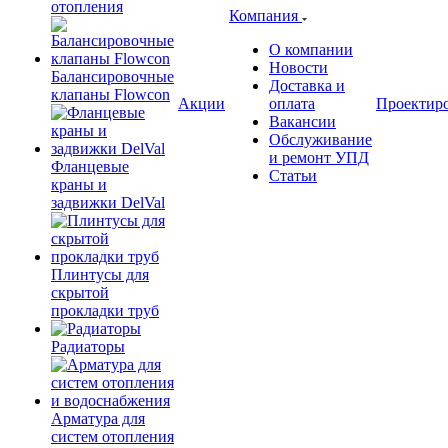
отопления
Компания
О компании
Новости
Балансировочные
Доставка и
клапаны Flowcon
Акции
оплата
Проектир
Вакансии
Обслуживание
и ремонт УПД
Фланцевые
Статьи
краны и
задвижки DelVal
Плинтусы для
скрытой
прокладки труб
Радиаторы
Арматура для
систем отопления