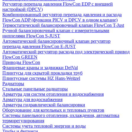
Регулятор перепада давления FlowСon EDP с внешней
настройкой (DPCV)
Комбинированный регулятор перепада давления и расхода
FlowСon ADP (функции PICV и DPCV в одном клапане)
Термостатический балансировочный клапан FlowСon T-Just
Ручной балансировочный клапан с измерительными
ниппелями FlowСon S-JUST
Автоматический балансировочный клапан регулятор
перепада давления FlowСon E-JUST
Автоматический регулятор расхода под электрический привод
FlowСon GREEN
Приводы FlowCon
Фланцевые краны и задвижки DelVal
Плинтусы для скрытой прокладки труб
Плинтусные системы HZ Hans-Weitzel
Радиаторы
Стальные панельные радиаторы
Арматура для систем отопления и водоснабжения
Арматура для водоснабжения
Арматура гидравлической балансировки
Оборудование для котельных и тепловых пунктов
Системы панельного отопления, охлаждения, автоматика
терморегулирования
Системы учета тепловой энергии и воды
Трубы и фитинги