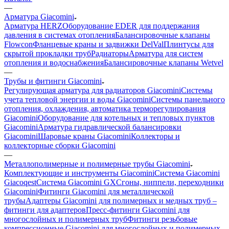
—
Арматура Giacomini
Арматура HERZ
Оборудование EDER для поддержания
давления в системах отопления
Балансировочные клапаны
Flowcon
Фланцевые краны и задвижки DelVal
Плинтусы для
скрытой прокладки труб
Радиаторы
Арматура для систем
отопления и водоснабжения
Балансировочные клапаны Wetvel
—
Трубы и фитинги Giacomini
Регулирующая арматура для радиаторов Giacomini
Системы
учета тепловой энергии и воды Giacomini
Системы панельного
отопления, охлаждения, автоматика терморегулирования
Giacomini
Оборудование для котельных и тепловых пунктов
Giacomini
Арматура гидравлической балансировки
Giacomini
Шаровые краны Giacomini
Коллекторы и
коллекторные сборки Giacomini
—
Mеталлополимерные и полимерные трубы Giacomini
Комплектующие и инструменты Giacomini
Cистема Giacomini
Giacoqest
Система Giacomini GX
Cгоны, ниппели, переходники
Giacomini
Фитинги Giacomini для металлической
трубы
Aдаптеры Giacomini для полимерных и медных труб –
фитинги для адаптеров
Пресс-фитинги Giacomini для
многослойных и полимерных труб
Фитинги резьбовые
компрессионные Giacomini для многослойных и полимерных