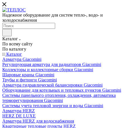
Надежное оборудование для систем тепло-, водо- и
холодоснабжения
Каталог
По всему сайту
По каталогу
Каталог
Арматура Giacomini
Регулирующая арматура для радиаторов Giacomini
Коллекторы и коллекторные сборки Giacomini
Шаровые краны Giacomini
Трубы и фитинги Giacomini
Арматура гидравлической балансировки Giacomini
Оборудование для котельных и тепловых пунктов Giacomini
Системы панельного отопления, охлаждения, автоматика
терморегулирования Giacomini
Системы учета тепловой энергии и воды Giacomini
Арматура HERZ
HERZ DE LUXE
Арматура HERZ для водоснабжения
Квартирные тепловые пункты HERZ