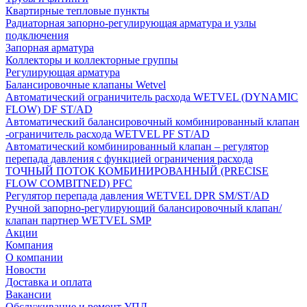
Квартирные тепловые пункты
Радиаторная запорно-регулирующая арматура и узлы
подключения
Запорная арматура
Коллекторы и коллекторные группы
Регулирующая арматура
Балансировочные клапаны Wetvel
Автоматический ограничитель расхода WETVEL (DYNAMIC
FLOW) DF ST/AD
Автоматический балансировочный комбинированный клапан
-ограничитель расхода WETVEL PF ST/AD
Автоматический комбинированный клапан – регулятор
перепада давления с функцией ограничения расхода
ТОЧНЫЙ ПОТОК КОМБИНИРОВАННЫЙ (PRECISE
FLOW COMBIТNED) PFC
Регулятор перепада давления WETVEL DPR SM/ST/AD
Ручной запорно-регулирующий балансировочный клапан/
клапан партнер WETVEL SMP
Акции
Компания
О компании
Новости
Доставка и оплата
Вакансии
Обслуживание и ремонт УПД