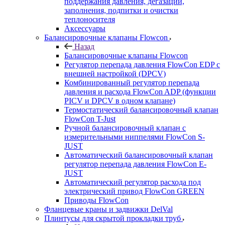
поддержания давления, дегазации,
заполнения, подпитки и очистки
теплоносителя
Аксессуары
Балансировочные клапаны Flowcon
Назад
Балансировочные клапаны Flowcon
Регулятор перепада давления FlowСon EDP с
внешней настройкой (DPCV)
Комбинированный регулятор перепада
давления и расхода FlowСon ADP (функции
PICV и DPCV в одном клапане)
Термостатический балансировочный клапан
FlowСon T-Just
Ручной балансировочный клапан с
измерительными ниппелями FlowСon S-
JUST
Автоматический балансировочный клапан
регулятор перепада давления FlowСon E-
JUST
Автоматический регулятор расхода под
электрический привод FlowСon GREEN
Приводы FlowCon
Фланцевые краны и задвижки DelVal
Плинтусы для скрытой прокладки труб