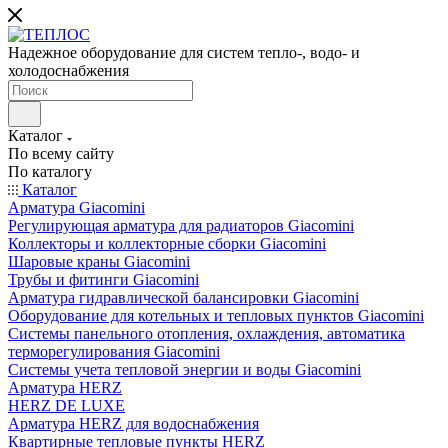
Надежное оборудование для систем тепло-, водо- и
холодоснабжения
Каталог
По всему сайту
По каталогу
Каталог
Арматура Giacomini
Регулирующая арматура для радиаторов Giacomini
Коллекторы и коллекторные сборки Giacomini
Шаровые краны Giacomini
Трубы и фитинги Giacomini
Арматура гидравлической балансировки Giacomini
Оборудование для котельных и тепловых пунктов Giacomini
Системы панельного отопления, охлаждения, автоматика
терморегулирования Giacomini
Системы учета тепловой энергии и воды Giacomini
Арматура HERZ
HERZ DE LUXE
Арматура HERZ для водоснабжения
Квартирные тепловые пункты HERZ