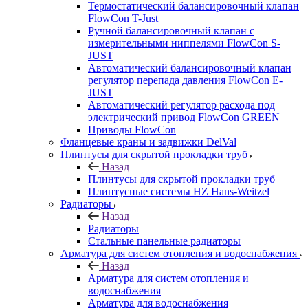
Термостатический балансировочный клапан
FlowСon T-Just
Ручной балансировочный клапан с
измерительными ниппелями FlowСon S-
JUST
Автоматический балансировочный клапан
регулятор перепада давления FlowСon E-
JUST
Автоматический регулятор расхода под
электрический привод FlowСon GREEN
Приводы FlowCon
Фланцевые краны и задвижки DelVal
Плинтусы для скрытой прокладки труб
Назад
Плинтусы для скрытой прокладки труб
Плинтусные системы HZ Hans-Weitzel
Радиаторы
Назад
Радиаторы
Стальные панельные радиаторы
Арматура для систем отопления и водоснабжения
Назад
Арматура для систем отопления и
водоснабжения
Арматура для водоснабжения