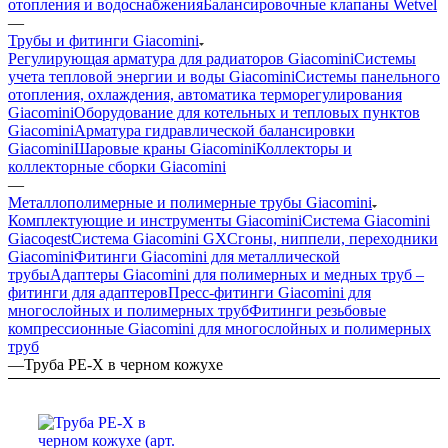
отопления и водоснабжения
Балансировочные клапаны Wetvel
—
Трубы и фитинги Giacomini
Регулирующая арматура для радиаторов Giacomini
Системы
учета тепловой энергии и воды Giacomini
Системы панельного
отопления, охлаждения, автоматика терморегулирования
Giacomini
Оборудование для котельных и тепловых пунктов
Giacomini
Арматура гидравлической балансировки
Giacomini
Шаровые краны Giacomini
Коллекторы и
коллекторные сборки Giacomini
—
Mеталлополимерные и полимерные трубы Giacomini
Комплектующие и инструменты Giacomini
Cистема Giacomini
Giacoqest
Система Giacomini GX
Cгоны, ниппели, переходники
Giacomini
Фитинги Giacomini для металлической
трубы
Aдаптеры Giacomini для полимерных и медных труб –
фитинги для адаптеров
Пресс-фитинги Giacomini для
многослойных и полимерных труб
Фитинги резьбовые
компрессионные Giacomini для многослойных и полимерных
труб
—
Труба PE-X в черном кожухе