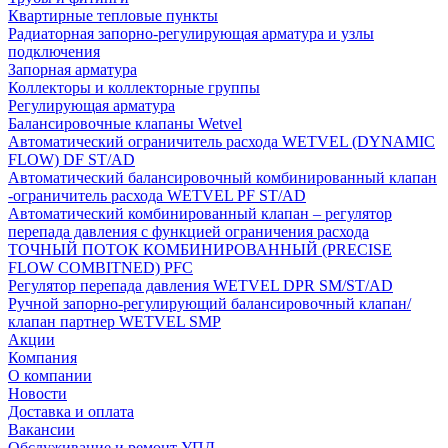
Квартирные тепловые пункты
Радиаторная запорно-регулирующая арматура и узлы
подключения
Запорная арматура
Коллекторы и коллекторные группы
Регулирующая арматура
Балансировочные клапаны Wetvel
Автоматический ограничитель расхода WETVEL (DYNAMIC
FLOW) DF ST/AD
Автоматический балансировочный комбинированный клапан
-ограничитель расхода WETVEL PF ST/AD
Автоматический комбинированный клапан – регулятор
перепада давления с функцией ограничения расхода
ТОЧНЫЙ ПОТОК КОМБИНИРОВАННЫЙ (PRECISE
FLOW COMBIТNED) PFC
Регулятор перепада давления WETVEL DPR SM/ST/AD
Ручной запорно-регулирующий балансировочный клапан/
клапан партнер WETVEL SMP
Акции
Компания
О компании
Новости
Доставка и оплата
Вакансии
Обслуживание и ремонт УПД