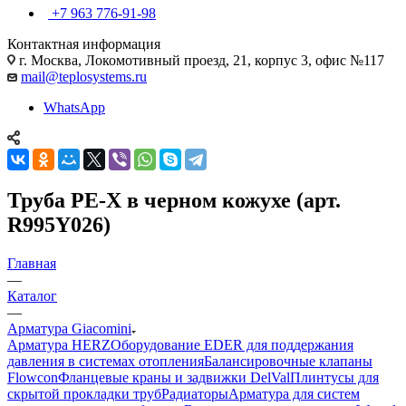
+7 963 776-91-98
Контактная информация
г. Москва, Локомотивный проезд, 21, корпус 3, офис №117
mail@teplosystems.ru
WhatsApp
Труба PE-X в черном кожухе (арт.
R995Y026)
Главная
—
Каталог
—
Арматура Giacomini
Арматура HERZ
Оборудование EDER для поддержания
давления в системах отопления
Балансировочные клапаны
Flowcon
Фланцевые краны и задвижки DelVal
Плинтусы для
скрытой прокладки труб
Радиаторы
Арматура для систем