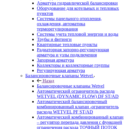
Арматура гидравлической балансировки
Оборудование для котельных и тепловых
пунктов
Системы панельного отопления,
охлаждения, автоматика
терморегулирования
Системы учета тепловой энергии и воды
Трубы и фитинги
Квартирные тепловые пункты
Радиаторная запорно-регулирующая
арматура и узлы подключения
Запорная арматура
Коллекторы и коллекторные группы
Регулирующая арматура
Балансировочные клапаны Wetvel
Назад
Балансировочные клапаны Wetvel
Автоматический ограничитель расхода
WETVEL (DYNAMIC FLOW) DF ST/AD
Автоматический балансировочный
комбинированный клапан -ограничитель
расхода WETVEL PF ST/AD
Автоматический комбинированный клапан
– регулятор перепада давления с функцией
ограничения расхода ТОЧНЫЙ ПОТОК