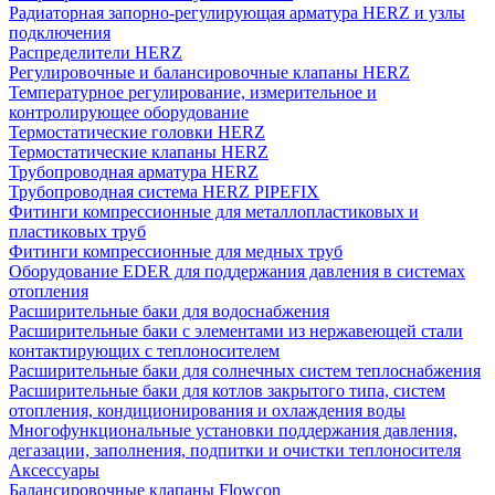
Радиаторная запорно-регулирующая арматура HERZ и узлы
подключения
Распределители HERZ
Регулировочные и балансировочные клапаны HERZ
Температурное регулирование, измерительное и
контролирующее оборудование
Термостатические головки HERZ
Термостатические клапаны HERZ
Трубопроводная арматура HERZ
Трубопроводная система HERZ PIPEFIX
Фитинги компрессионные для металлопластиковых и
пластиковых труб
Фитинги компрессионные для медных труб
Оборудование EDER для поддержания давления в системах
отопления
Расширительные баки для водоснабжения
Расширительные баки с элементами из нержавеющей стали
контактирующих с теплоносителем
Расширительные баки для солнечных систем теплоснабжения
Расширительные баки для котлов закрытого типа, систем
отопления, кондиционирования и охлаждения воды
Многофункциональные установки поддержания давления,
дегазации, заполнения, подпитки и очистки теплоносителя
Аксессуары
Балансировочные клапаны Flowcon