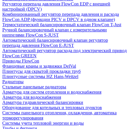
Регулятор перепада давления FlowСon EDP с внешней
настройкой (DPCV)
Комбинированный регулятор перепада давления и расхода
FlowСon ADP (функции PICV и DPCV в одном клапане)
Термостатический балансировочный клапан FlowСon T-Just
Ручной балансировочный клапан с измерительными
ниппелями FlowСon S-JUST
Автоматический балансировочный клапан регулятор
перепада давления FlowСon E-JUST
Автоматический регулятор расхода под электрический привод
FlowСon GREEN
Приводы FlowCon
Фланцевые краны и задвижки DelVal
Плинтусы для скрытой прокладки труб
Плинтусные системы HZ Hans-Weitzel
Радиаторы
Стальные панельные радиаторы
Арматура для систем отопления и водоснабжения
Арматура для водоснабжения
Арматура гидравлической балансировки
Оборудование для котельных и тепловых пунктов
Системы панельного отопления, охлаждения, автоматика
терморегулирования
Системы учета тепловой энергии и воды
Трубы и фитинги