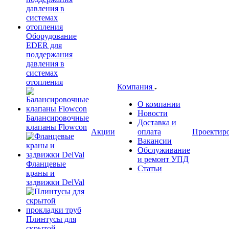
Оборудование
EDER для
поддержания
давления в
системах
отопления
Компания
О компании
Новости
Балансировочные
Доставка и
клапаны Flowcon
Акции
оплата
Проектир
Вакансии
Обслуживание
и ремонт УПД
Фланцевые
Статьи
краны и
задвижки DelVal
Плинтусы для
скрытой