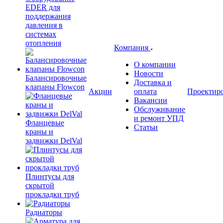
EDER для
поддержания
давления в
системах
отопления
Компания
О компании
Новости
Балансировочные
Доставка и
клапаны Flowcon
Акции
оплата
Проектир
Вакансии
Обслуживание
и ремонт УПД
Фланцевые
Статьи
краны и
задвижки DelVal
Плинтусы для
скрытой
прокладки труб
Радиаторы