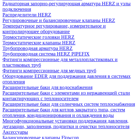
Радиаторная запорно-регулирующая арматура HERZ и узлы
подключения
Распределители HERZ
Регулировочные и балансировочные клапаны HERZ
Температурное регулирование, измерительное и
контролирующее оборудование
Термостатические головки HERZ
Термостатические клапаны HERZ
Трубопроводная арматура HERZ
Трубопроводная система HERZ PIPEFIX
Фитинги компрессионные для металлопластиковых и
пластиковых труб
Фитинги компрессионные для медных труб
Оборудование EDER для поддержания давления в системах
отопления
Расширительные баки для водоснабжения
Расширительные баки с элементами из нержавеющей стали
контактирующих с теплоносителем
Расширительные баки для солнечных систем теплоснабжения
Расширительные баки для котлов закрытого типа, систем
отопления, кондиционирования и охлаждения воды
Многофункциональные установки поддержания давления,
дегазации, заполнения, подпитки и очистки теплоносителя
Аксессуары
Балансировочные клапаны Flowcon