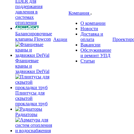
EDER для
поддержания
давления в
Компания
системах
отопления
О компании
Новости
Балансировочные
Доставка и
клапаны Flowcon
Акции
оплата
Проектир
Вакансии
Обслуживание
и ремонт УПД
Фланцевые
Статьи
краны и
задвижки DelVal
Плинтусы для
скрытой
прокладки труб
Радиаторы