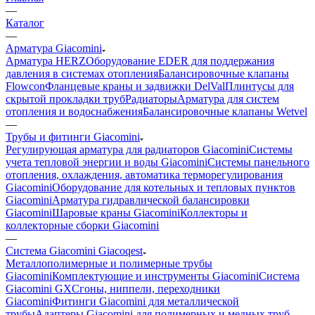
—
Каталог
—
Арматура Giacomini
Арматура HERZ
Оборудование EDER для поддержания
давления в системах отопления
Балансировочные клапаны
Flowcon
Фланцевые краны и задвижки DelVal
Плинтусы для
скрытой прокладки труб
Радиаторы
Арматура для систем
отопления и водоснабжения
Балансировочные клапаны Wetvel
—
Трубы и фитинги Giacomini
Регулирующая арматура для радиаторов Giacomini
Системы
учета тепловой энергии и воды Giacomini
Системы панельного
отопления, охлаждения, автоматика терморегулирования
Giacomini
Оборудование для котельных и тепловых пунктов
Giacomini
Арматура гидравлической балансировки
Giacomini
Шаровые краны Giacomini
Коллекторы и
коллекторные сборки Giacomini
—
Cистема Giacomini Giacoqest
Mеталлополимерные и полимерные трубы
Giacomini
Комплектующие и инструменты Giacomini
Система
Giacomini GX
Cгоны, ниппели, переходники
Giacomini
Фитинги Giacomini для металлической
трубы
Aдаптеры Giacomini для полимерных и медных труб –