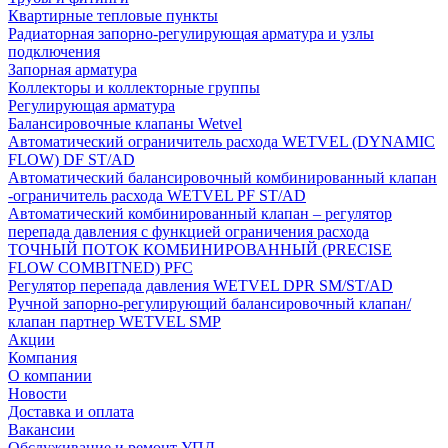
Квартирные тепловые пункты
Радиаторная запорно-регулирующая арматура и узлы
подключения
Запорная арматура
Коллекторы и коллекторные группы
Регулирующая арматура
Балансировочные клапаны Wetvel
Автоматический ограничитель расхода WETVEL (DYNAMIC
FLOW) DF ST/AD
Автоматический балансировочный комбинированный клапан
-ограничитель расхода WETVEL PF ST/AD
Автоматический комбинированный клапан – регулятор
перепада давления с функцией ограничения расхода
ТОЧНЫЙ ПОТОК КОМБИНИРОВАННЫЙ (PRECISE
FLOW COMBIТNED) PFC
Регулятор перепада давления WETVEL DPR SM/ST/AD
Ручной запорно-регулирующий балансировочный клапан/
клапан партнер WETVEL SMP
Акции
Компания
О компании
Новости
Доставка и оплата
Вакансии
Обслуживание и ремонт УПД