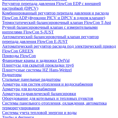
Регулятор перепада давления FlowСon EDP с внешней
настройкой (DPCV)
Комбинированный регулятор перепада давления и расхода
FlowСon ADP (функции PICV и DPCV в одном клапане)
Термостатический балансировочный клапан FlowСon T-Just
Ручной балансировочный клапан с измерительными
ниппелями FlowСon S-JUST
Автоматический балансировочный клапан регулятор
перепада давления FlowСon E-JUST
Автоматический регулятор расхода под электрический привод
FlowСon GREEN
Приводы FlowCon
Фланцевые краны и задвижки DelVal
Плинтусы для скрытой прокладки труб
Плинтусные системы HZ Hans-Weitzel
Радиаторы
Стальные панельные радиаторы
Арматура для систем отопления и водоснабжения
Арматура для водоснабжения
Арматура гидравлической балансировки
Оборудование для котельных и тепловых пунктов
Системы панельного отопления, охлаждения, автоматика
терморегулирования
Системы учета тепловой энергии и воды
Трубы и фитинги