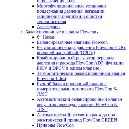
и охлаждения воды
Многофункциональные установки
поддержания давления, дегазации,
заполнения, подпитки и очистки
теплоносителя
Аксессуары
Балансировочные клапаны Flowcon
Назад
Балансировочные клапаны Flowcon
Регулятор перепада давления FlowСon EDP с
внешней настройкой (DPCV)
Комбинированный регулятор перепада
давления и расхода FlowСon ADP (функции
PICV и DPCV в одном клапане)
Термостатический балансировочный клапан
FlowСon T-Just
Ручной балансировочный клапан с
измерительными ниппелями FlowСon S-
JUST
Автоматический балансировочный клапан
регулятор перепада давления FlowСon E-
JUST
Автоматический регулятор расхода под
электрический привод FlowСon GREEN
Приводы FlowCon