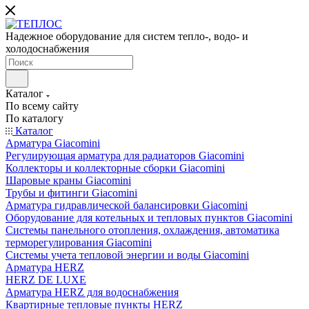
Надежное оборудование для систем тепло-, водо- и
холодоснабжения
Каталог
По всему сайту
По каталогу
Каталог
Арматура Giacomini
Регулирующая арматура для радиаторов Giacomini
Коллекторы и коллекторные сборки Giacomini
Шаровые краны Giacomini
Трубы и фитинги Giacomini
Арматура гидравлической балансировки Giacomini
Оборудование для котельных и тепловых пунктов Giacomini
Системы панельного отопления, охлаждения, автоматика
терморегулирования Giacomini
Системы учета тепловой энергии и воды Giacomini
Арматура HERZ
HERZ DE LUXE
Арматура HERZ для водоснабжения
Квартирные тепловые пункты HERZ