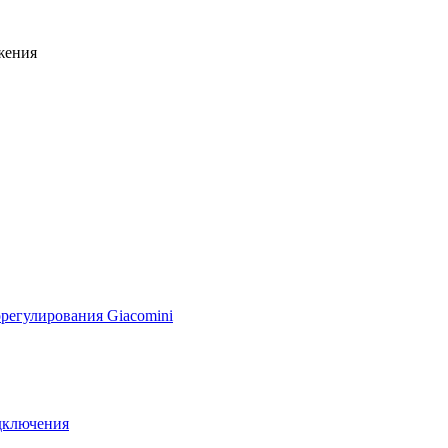
жения
регулирования Giacomini
дключения