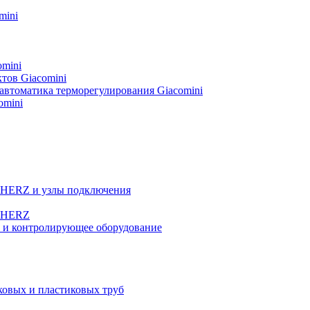
mini
omini
тов Giacomini
автоматика терморегулирования Giacomini
omini
а HERZ и узлы подключения
ы HERZ
е и контролирующее оборудование
овых и пластиковых труб