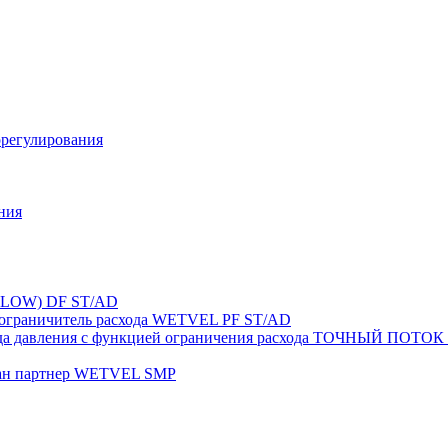
орегулирования
ния
FLOW) DF ST/AD
-ограничитель расхода WETVEL PF ST/AD
ерепада давления с функцией ограничения расхода ТОЧНЫ
пан партнер WETVEL SMP