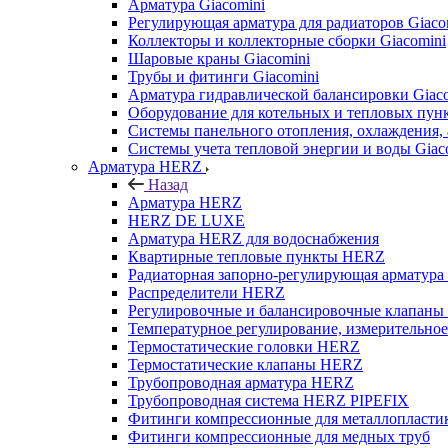
Арматура Giacomini
Регулирующая арматура для радиаторов Giaco
Коллекторы и коллекторные сборки Giacomini
Шаровые краны Giacomini
Трубы и фитинги Giacomini
Арматура гидравлической балансировки Giac
Оборудование для котельных и тепловых пунк
Системы панельного отопления, охлаждения, 
Системы учета тепловой энергии и воды Giac
Арматура HERZ
Назад
Арматура HERZ
HERZ DE LUXE
Арматура HERZ для водоснабжения
Квартирные тепловые пункты HERZ
Радиаторная запорно-регулирующая арматур
Распределители HERZ
Регулировочные и балансировочные клапан
Температурное регулирование, измерительно
Термостатические головки HERZ
Термостатические клапаны HERZ
Трубопроводная арматура HERZ
Трубопроводная система HERZ PIPEFIX
Фитинги компрессионные для металлопластик
Фитинги компрессионные для медных труб