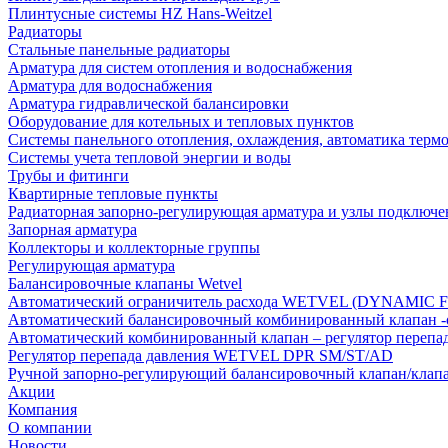
Плинтусные системы HZ Hans-Weitzel
Радиаторы
Стальные панельные радиаторы
Арматура для систем отопления и водоснабжения
Арматура для водоснабжения
Арматура гидравлической балансировки
Оборудование для котельных и тепловых пунктов
Системы панельного отопления, охлаждения, автоматика терм
Системы учета тепловой энергии и воды
Трубы и фитинги
Квартирные тепловые пункты
Радиаторная запорно-регулирующая арматура и узлы подключе
Запорная арматура
Коллекторы и коллекторные группы
Регулирующая арматура
Балансировочные клапаны Wetvel
Автоматический ограничитель расхода WETVEL (DYNAMIC 
Автоматический балансировочный комбинированный клапан 
Автоматический комбинированный клапан – регулятор п
Регулятор перепада давления WETVEL DPR SM/ST/AD
Ручной запорно-регулирующий балансировочный клапан/кла
Акции
Компания
О компании
Новости