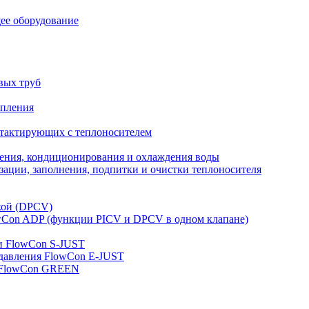
ее оборудование
вых труб
опления
нтактирующих с теплоносителем
ления, кондиционирования и охлаждения воды
ации, заполнения, подпитки и очистки теплоносителя
кой (DPCV)
owСon ADP (функции PICV и DPCV в одном клапане)
и FlowСon S-JUST
 давления FlowСon E-JUST
д FlowСon GREEN