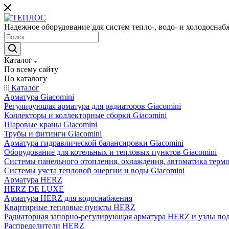
Надежное оборудование для систем тепло-, водо- и холодоснаб
Каталог
По всему сайту
По каталогу
Каталог
Арматура Giacomini
Регулирующая арматура для радиаторов Giacomini
Коллекторы и коллекторные сборки Giacomini
Шаровые краны Giacomini
Трубы и фитинги Giacomini
Арматура гидравлической балансировки Giacomini
Оборудование для котельных и тепловых пунктов Giacomini
Системы панельного отопления, охлаждения, автоматика термо
Системы учета тепловой энергии и воды Giacomini
Арматура HERZ
HERZ DE LUXE
Арматура HERZ для водоснабжения
Квартирные тепловые пункты HERZ
Радиаторная запорно-регулирующая арматура HERZ и узлы по
Распределители HERZ