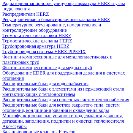
Радиаторная запорно-регулирующая арматура HERZ и узлы
подключения
Распределители HERZ
Регулировочные и балансировочные клапаны HERZ
Температурное регулирование, измерительное и
контролирующее оборудование
Термостатические головки HERZ
Термостатические клапаны HERZ
Трубопроводная арматура HERZ
Трубопроводная система HERZ PIPEFIX
Фитинги компрессионные для металлопластиковых и
пластиковых труб
Фитинги компрессионные для медных труб
Оборудование EDER для поддержания давления в системах
отопления
Расширительные баки для водоснабжения
Расширительные баки с элементами из нержавеющей стали
контактирующих с теплоносителем
Расширительные баки для солнечных систем теплоснабжения
Расширительные баки для котлов закрытого типа, систем
отопления, кондиционирования и охлаждения воды
Многофункциональные установки поддержания давления,
дегазации, заполнения, подпитки и очистки теплоносителя
Аксессуары
Балансировочные клапаны Flowcon