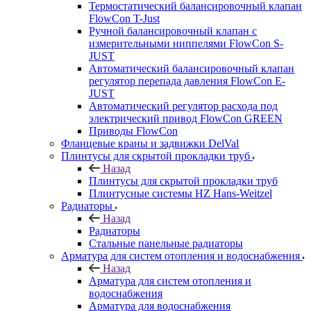
Термостатический балансировочный клапан
FlowСon T-Just
Ручной балансировочный клапан с
измерительными ниппелями FlowСon S-
JUST
Автоматический балансировочный клапан
регулятор перепада давления FlowСon E-
JUST
Автоматический регулятор расхода под
электрический привод FlowСon GREEN
Приводы FlowCon
Фланцевые краны и задвижки DelVal
Плинтусы для скрытой прокладки труб
Назад
Плинтусы для скрытой прокладки труб
Плинтусные системы HZ Hans-Weitzel
Радиаторы
Назад
Радиаторы
Стальные панельные радиаторы
Арматура для систем отопления и водоснабжения
Назад
Арматура для систем отопления и
водоснабжения
Арматура для водоснабжения