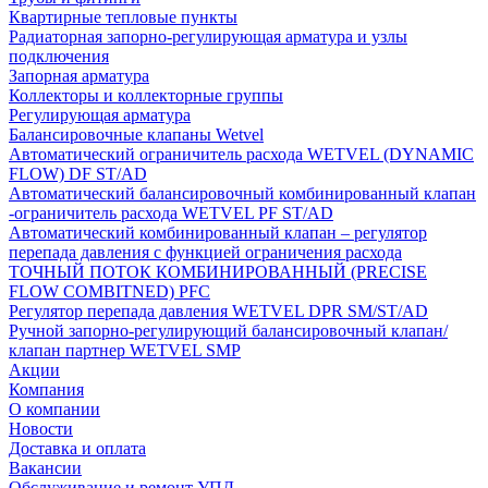
Квартирные тепловые пункты
Радиаторная запорно-регулирующая арматура и узлы
подключения
Запорная арматура
Коллекторы и коллекторные группы
Регулирующая арматура
Балансировочные клапаны Wetvel
Автоматический ограничитель расхода WETVEL (DYNAMIC
FLOW) DF ST/AD
Автоматический балансировочный комбинированный клапан
-ограничитель расхода WETVEL PF ST/AD
Автоматический комбинированный клапан – регулятор
перепада давления с функцией ограничения расхода
ТОЧНЫЙ ПОТОК КОМБИНИРОВАННЫЙ (PRECISE
FLOW COMBIТNED) PFC
Регулятор перепада давления WETVEL DPR SM/ST/AD
Ручной запорно-регулирующий балансировочный клапан/
клапан партнер WETVEL SMP
Акции
Компания
О компании
Новости
Доставка и оплата
Вакансии
Обслуживание и ремонт УПД