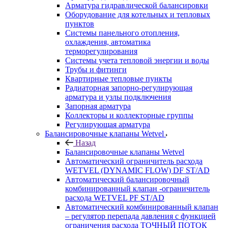
Арматура гидравлической балансировки
Оборудование для котельных и тепловых
пунктов
Системы панельного отопления,
охлаждения, автоматика
терморегулирования
Системы учета тепловой энергии и воды
Трубы и фитинги
Квартирные тепловые пункты
Радиаторная запорно-регулирующая
арматура и узлы подключения
Запорная арматура
Коллекторы и коллекторные группы
Регулирующая арматура
Балансировочные клапаны Wetvel
Назад
Балансировочные клапаны Wetvel
Автоматический ограничитель расхода
WETVEL (DYNAMIC FLOW) DF ST/AD
Автоматический балансировочный
комбинированный клапан -ограничитель
расхода WETVEL PF ST/AD
Автоматический комбинированный клапан
– регулятор перепада давления с функцией
ограничения расхода ТОЧНЫЙ ПОТОК