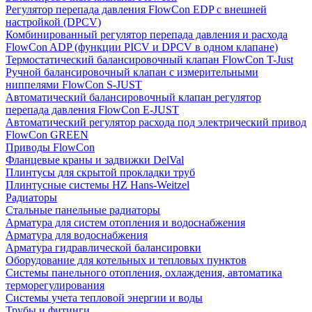
Регулятор перепада давления FlowСon EDP с внешней
настройкой (DPCV)
Комбинированный регулятор перепада давления и расхода
FlowСon ADP (функции PICV и DPCV в одном клапане)
Термостатический балансировочный клапан FlowСon T-Just
Ручной балансировочный клапан с измерительными
ниппелями FlowСon S-JUST
Автоматический балансировочный клапан регулятор
перепада давления FlowСon E-JUST
Автоматический регулятор расхода под электрический привод
FlowСon GREEN
Приводы FlowCon
Фланцевые краны и задвижки DelVal
Плинтусы для скрытой прокладки труб
Плинтусные системы HZ Hans-Weitzel
Радиаторы
Стальные панельные радиаторы
Арматура для систем отопления и водоснабжения
Арматура для водоснабжения
Арматура гидравлической балансировки
Оборудование для котельных и тепловых пунктов
Системы панельного отопления, охлаждения, автоматика
терморегулирования
Системы учета тепловой энергии и воды
Трубы и фитинги