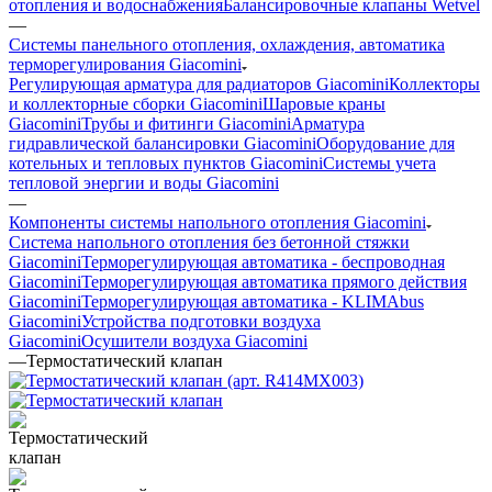
отопления и водоснабжения
Балансировочные клапаны Wetvel
—
Системы панельного отопления, охлаждения, автоматика
терморегулирования Giacomini
Регулирующая арматура для радиаторов Giacomini
Коллекторы
и коллекторные сборки Giacomini
Шаровые краны
Giacomini
Трубы и фитинги Giacomini
Арматура
гидравлической балансировки Giacomini
Оборудование для
котельных и тепловых пунктов Giacomini
Системы учета
тепловой энергии и воды Giacomini
—
Компоненты системы напольного отопления Giacomini
Система напольного отопления без бетонной стяжки
Giacomini
Терморегулирующая автоматика - беспроводная
Giacomini
Терморегулирующая автоматика прямого действия
Giacomini
Терморегулирующая автоматика - KLIMAbus
Giacomini
Устройства подготовки воздуха
Giacomini
Осушители воздуха Giacomini
—
Термостатический клапан