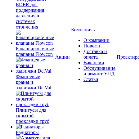
EDER для
поддержания
давления в
системах
отопления
Компания
О компании
Новости
Балансировочные
Доставка и
клапаны Flowcon
Акции
оплата
Проектир
Вакансии
Обслуживание
и ремонт УПД
Фланцевые
Статьи
краны и
задвижки DelVal
Плинтусы для
скрытой
прокладки труб
Радиаторы