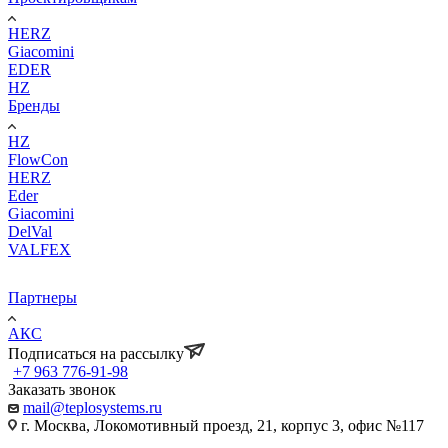
HERZ
Giacomini
EDER
HZ
Бренды
HZ
FlowCon
HERZ
Eder
Giacomini
DelVal
VALFEX
Партнеры
АКС
Подписаться на рассылку
+7 963 776-91-98
Заказать звонок
mail@teplosystems.ru
г. Москва, Локомотивный проезд, 21, корпус 3, офис №117