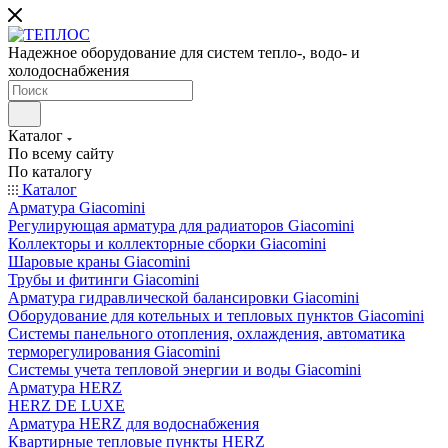
Надежное оборудование для систем тепло-, водо- и
холодоснабжения
Каталог
По всему сайту
По каталогу
Каталог
Арматура Giacomini
Регулирующая арматура для радиаторов Giacomini
Коллекторы и коллекторные сборки Giacomini
Шаровые краны Giacomini
Трубы и фитинги Giacomini
Арматура гидравлической балансировки Giacomini
Оборудование для котельных и тепловых пунктов Giacomini
Системы панельного отопления, охлаждения, автоматика
терморегулирования Giacomini
Системы учета тепловой энергии и воды Giacomini
Арматура HERZ
HERZ DE LUXE
Арматура HERZ для водоснабжения
Квартирные тепловые пункты HERZ