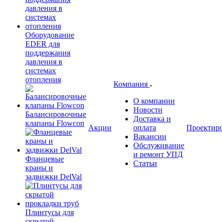
Оборудование
EDER для
поддержания
давления в
системах
отопления
Компания
О компании
Новости
Балансировочные
Доставка и
клапаны Flowcon
Акции
оплата
Проектир
Вакансии
Обслуживание
и ремонт УПД
Фланцевые
Статьи
краны и
задвижки DelVal
Плинтусы для
скрытой