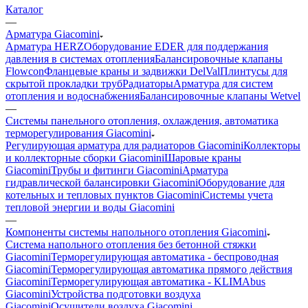
Каталог
—
Арматура Giacomini
Арматура HERZ
Оборудование EDER для поддержания
давления в системах отопления
Балансировочные клапаны
Flowcon
Фланцевые краны и задвижки DelVal
Плинтусы для
скрытой прокладки труб
Радиаторы
Арматура для систем
отопления и водоснабжения
Балансировочные клапаны Wetvel
—
Системы панельного отопления, охлаждения, автоматика
терморегулирования Giacomini
Регулирующая арматура для радиаторов Giacomini
Коллекторы
и коллекторные сборки Giacomini
Шаровые краны
Giacomini
Трубы и фитинги Giacomini
Арматура
гидравлической балансировки Giacomini
Оборудование для
котельных и тепловых пунктов Giacomini
Системы учета
тепловой энергии и воды Giacomini
—
Компоненты системы напольного отопления Giacomini
Система напольного отопления без бетонной стяжки
Giacomini
Терморегулирующая автоматика - беспроводная
Giacomini
Терморегулирующая автоматика прямого действия
Giacomini
Терморегулирующая автоматика - KLIMAbus
Giacomini
Устройства подготовки воздуха
Giacomini
Осушители воздуха Giacomini