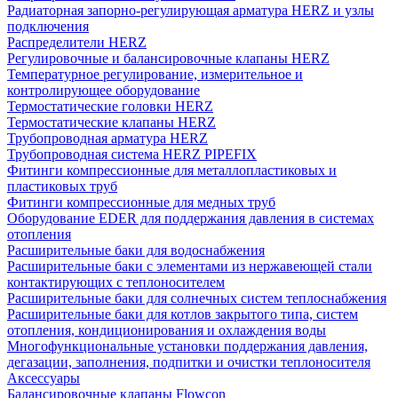
Радиаторная запорно-регулирующая арматура HERZ и узлы
подключения
Распределители HERZ
Регулировочные и балансировочные клапаны HERZ
Температурное регулирование, измерительное и
контролирующее оборудование
Термостатические головки HERZ
Термостатические клапаны HERZ
Трубопроводная арматура HERZ
Трубопроводная система HERZ PIPEFIX
Фитинги компрессионные для металлопластиковых и
пластиковых труб
Фитинги компрессионные для медных труб
Оборудование EDER для поддержания давления в системах
отопления
Расширительные баки для водоснабжения
Расширительные баки с элементами из нержавеющей стали
контактирующих с теплоносителем
Расширительные баки для солнечных систем теплоснабжения
Расширительные баки для котлов закрытого типа, систем
отопления, кондиционирования и охлаждения воды
Многофункциональные установки поддержания давления,
дегазации, заполнения, подпитки и очистки теплоносителя
Аксессуары
Балансировочные клапаны Flowcon