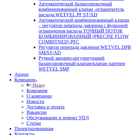
Автоматический балансировочный
комбинированный клапан -ограничитель
расхода WETVEL PF ST/AD
Автоматический комбинированный клапан
– регулятор перепада давления с функцией
ограничения расхода ТОЧНЫЙ ПОТОК
КОМБИНИРОВАННЫЙ (PRECISE FLOW
COMBIТNED) PFC
Регулятор перепада давления WETVEL DPR
SM/ST/AD
Ручной запорно-регулирующий
балансировочный клапан/клапан партнер
WETVEL SMP
Акции
Компания
Назад
Компания
О компании
Новости
Доставка и оплата
Вакансии
Обслуживание и ремонт УПД
Статьи
Проектировщикам
Контакты