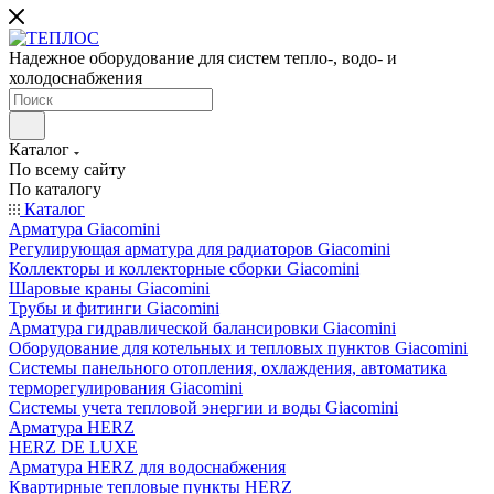
Надежное оборудование для систем тепло-, водо- и
холодоснабжения
Каталог
По всему сайту
По каталогу
Каталог
Арматура Giacomini
Регулирующая арматура для радиаторов Giacomini
Коллекторы и коллекторные сборки Giacomini
Шаровые краны Giacomini
Трубы и фитинги Giacomini
Арматура гидравлической балансировки Giacomini
Оборудование для котельных и тепловых пунктов Giacomini
Системы панельного отопления, охлаждения, автоматика
терморегулирования Giacomini
Системы учета тепловой энергии и воды Giacomini
Арматура HERZ
HERZ DE LUXE
Арматура HERZ для водоснабжения
Квартирные тепловые пункты HERZ