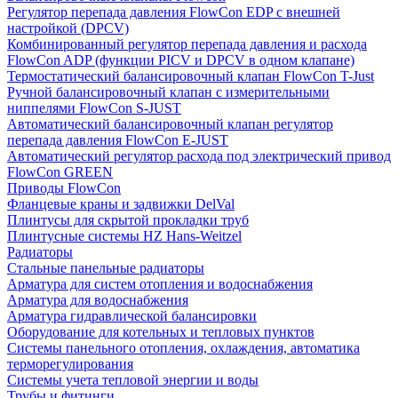
Регулятор перепада давления FlowСon EDP с внешней
настройкой (DPCV)
Комбинированный регулятор перепада давления и расхода
FlowСon ADP (функции PICV и DPCV в одном клапане)
Термостатический балансировочный клапан FlowСon T-Just
Ручной балансировочный клапан с измерительными
ниппелями FlowСon S-JUST
Автоматический балансировочный клапан регулятор
перепада давления FlowСon E-JUST
Автоматический регулятор расхода под электрический привод
FlowСon GREEN
Приводы FlowCon
Фланцевые краны и задвижки DelVal
Плинтусы для скрытой прокладки труб
Плинтусные системы HZ Hans-Weitzel
Радиаторы
Стальные панельные радиаторы
Арматура для систем отопления и водоснабжения
Арматура для водоснабжения
Арматура гидравлической балансировки
Оборудование для котельных и тепловых пунктов
Системы панельного отопления, охлаждения, автоматика
терморегулирования
Системы учета тепловой энергии и воды
Трубы и фитинги