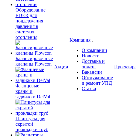
Оборудование
EDER для
поддержания
давления в
системах
отопления
Компания
О компании
Новости
Балансировочные
Доставка и
клапаны Flowcon
Акции
оплата
Проектир
Вакансии
Обслуживание
и ремонт УПД
Фланцевые
Статьи
краны и
задвижки DelVal
Плинтусы для
скрытой
прокладки труб