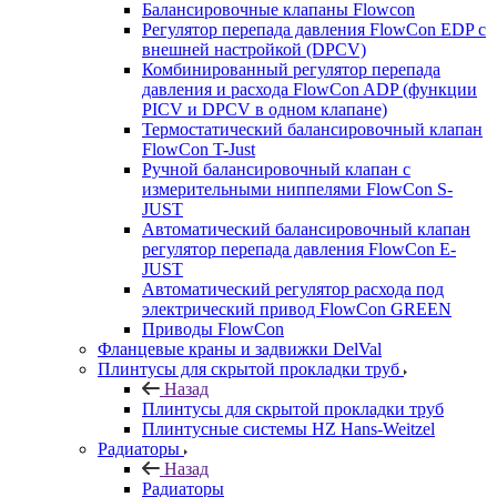
Балансировочные клапаны Flowcon
Регулятор перепада давления FlowСon EDP с
внешней настройкой (DPCV)
Комбинированный регулятор перепада
давления и расхода FlowСon ADP (функции
PICV и DPCV в одном клапане)
Термостатический балансировочный клапан
FlowСon T-Just
Ручной балансировочный клапан с
измерительными ниппелями FlowСon S-
JUST
Автоматический балансировочный клапан
регулятор перепада давления FlowСon E-
JUST
Автоматический регулятор расхода под
электрический привод FlowСon GREEN
Приводы FlowCon
Фланцевые краны и задвижки DelVal
Плинтусы для скрытой прокладки труб
Назад
Плинтусы для скрытой прокладки труб
Плинтусные системы HZ Hans-Weitzel
Радиаторы
Назад
Радиаторы