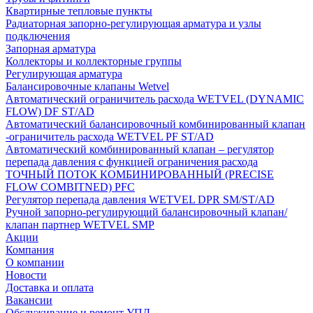
Квартирные тепловые пункты
Радиаторная запорно-регулирующая арматура и узлы
подключения
Запорная арматура
Коллекторы и коллекторные группы
Регулирующая арматура
Балансировочные клапаны Wetvel
Автоматический ограничитель расхода WETVEL (DYNAMIC
FLOW) DF ST/AD
Автоматический балансировочный комбинированный клапан
-ограничитель расхода WETVEL PF ST/AD
Автоматический комбинированный клапан – регулятор
перепада давления с функцией ограничения расхода
ТОЧНЫЙ ПОТОК КОМБИНИРОВАННЫЙ (PRECISE
FLOW COMBIТNED) PFC
Регулятор перепада давления WETVEL DPR SM/ST/AD
Ручной запорно-регулирующий балансировочный клапан/
клапан партнер WETVEL SMP
Акции
Компания
О компании
Новости
Доставка и оплата
Вакансии
Обслуживание и ремонт УПД