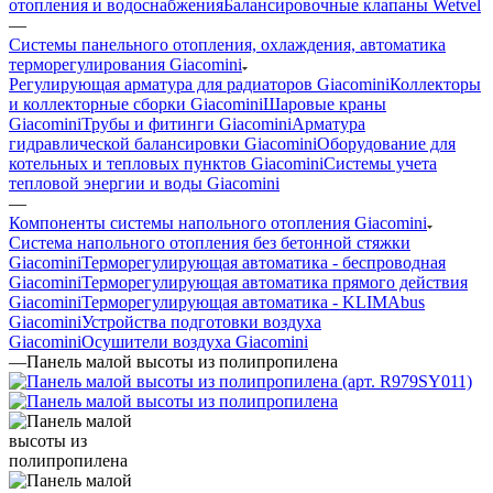
отопления и водоснабжения
Балансировочные клапаны Wetvel
—
Системы панельного отопления, охлаждения, автоматика
терморегулирования Giacomini
Регулирующая арматура для радиаторов Giacomini
Коллекторы
и коллекторные сборки Giacomini
Шаровые краны
Giacomini
Трубы и фитинги Giacomini
Арматура
гидравлической балансировки Giacomini
Оборудование для
котельных и тепловых пунктов Giacomini
Системы учета
тепловой энергии и воды Giacomini
—
Компоненты системы напольного отопления Giacomini
Система напольного отопления без бетонной стяжки
Giacomini
Терморегулирующая автоматика - беспроводная
Giacomini
Терморегулирующая автоматика прямого действия
Giacomini
Терморегулирующая автоматика - KLIMAbus
Giacomini
Устройства подготовки воздуха
Giacomini
Осушители воздуха Giacomini
—
Панель малой высоты из полипропилена