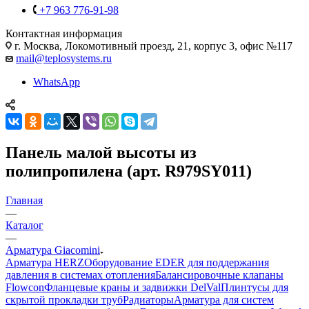
+7 963 776-91-98
Контактная информация
г. Москва, Локомотивный проезд, 21, корпус 3, офис №117
mail@teplosystems.ru
WhatsApp
Панель малой высоты из
полипропилена (арт. R979SY011)
Главная
—
Каталог
—
Арматура Giacomini
Арматура HERZ
Оборудование EDER для поддержания
давления в системах отопления
Балансировочные клапаны
Flowcon
Фланцевые краны и задвижки DelVal
Плинтусы для
скрытой прокладки труб
Радиаторы
Арматура для систем