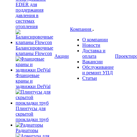
EDER для
поддержания
давления в
системах
отопления
Компания
О компании
Новости
Балансировочные
Доставка и
клапаны Flowcon
Акции
оплата
Проектир
Вакансии
Обслуживание
и ремонт УПД
Фланцевые
Статьи
краны и
задвижки DelVal
Плинтусы для
скрытой
прокладки труб
Радиаторы