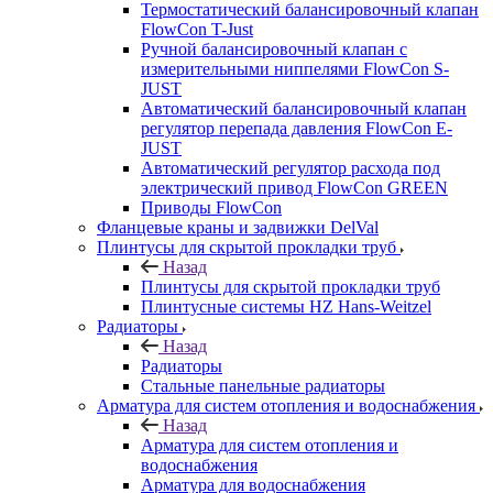
Термостатический балансировочный клапан
FlowСon T-Just
Ручной балансировочный клапан с
измерительными ниппелями FlowСon S-
JUST
Автоматический балансировочный клапан
регулятор перепада давления FlowСon E-
JUST
Автоматический регулятор расхода под
электрический привод FlowСon GREEN
Приводы FlowCon
Фланцевые краны и задвижки DelVal
Плинтусы для скрытой прокладки труб
Назад
Плинтусы для скрытой прокладки труб
Плинтусные системы HZ Hans-Weitzel
Радиаторы
Назад
Радиаторы
Стальные панельные радиаторы
Арматура для систем отопления и водоснабжения
Назад
Арматура для систем отопления и
водоснабжения
Арматура для водоснабжения