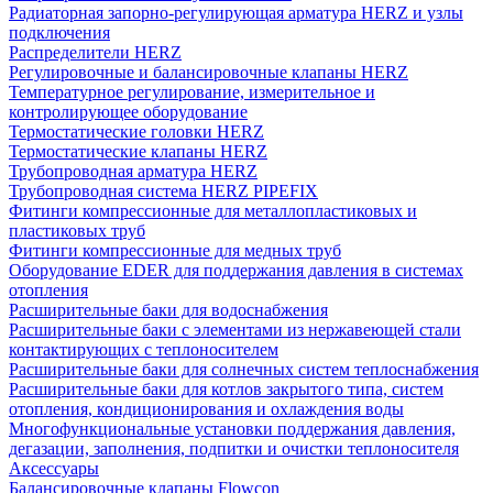
Радиаторная запорно-регулирующая арматура HERZ и узлы
подключения
Распределители HERZ
Регулировочные и балансировочные клапаны HERZ
Температурное регулирование, измерительное и
контролирующее оборудование
Термостатические головки HERZ
Термостатические клапаны HERZ
Трубопроводная арматура HERZ
Трубопроводная система HERZ PIPEFIX
Фитинги компрессионные для металлопластиковых и
пластиковых труб
Фитинги компрессионные для медных труб
Оборудование EDER для поддержания давления в системах
отопления
Расширительные баки для водоснабжения
Расширительные баки с элементами из нержавеющей стали
контактирующих с теплоносителем
Расширительные баки для солнечных систем теплоснабжения
Расширительные баки для котлов закрытого типа, систем
отопления, кондиционирования и охлаждения воды
Многофункциональные установки поддержания давления,
дегазации, заполнения, подпитки и очистки теплоносителя
Аксессуары
Балансировочные клапаны Flowcon