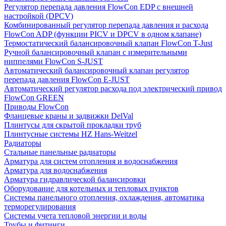
Регулятор перепада давления FlowСon EDP с внешней
настройкой (DPCV)
Комбинированный регулятор перепада давления и расхода
FlowСon ADP (функции PICV и DPCV в одном клапане)
Термостатический балансировочный клапан FlowСon T-Just
Ручной балансировочный клапан с измерительными
ниппелями FlowСon S-JUST
Автоматический балансировочный клапан регулятор
перепада давления FlowСon E-JUST
Автоматический регулятор расхода под электрический привод
FlowСon GREEN
Приводы FlowCon
Фланцевые краны и задвижки DelVal
Плинтусы для скрытой прокладки труб
Плинтусные системы HZ Hans-Weitzel
Радиаторы
Стальные панельные радиаторы
Арматура для систем отопления и водоснабжения
Арматура для водоснабжения
Арматура гидравлической балансировки
Оборудование для котельных и тепловых пунктов
Системы панельного отопления, охлаждения, автоматика
терморегулирования
Системы учета тепловой энергии и воды
Трубы и фитинги