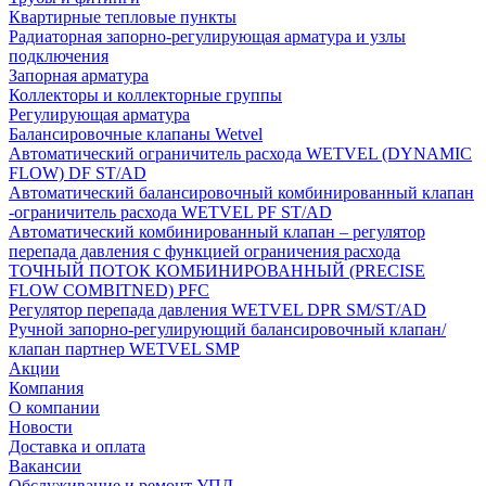
Квартирные тепловые пункты
Радиаторная запорно-регулирующая арматура и узлы
подключения
Запорная арматура
Коллекторы и коллекторные группы
Регулирующая арматура
Балансировочные клапаны Wetvel
Автоматический ограничитель расхода WETVEL (DYNAMIC
FLOW) DF ST/AD
Автоматический балансировочный комбинированный клапан
-ограничитель расхода WETVEL PF ST/AD
Автоматический комбинированный клапан – регулятор
перепада давления с функцией ограничения расхода
ТОЧНЫЙ ПОТОК КОМБИНИРОВАННЫЙ (PRECISE
FLOW COMBIТNED) PFC
Регулятор перепада давления WETVEL DPR SM/ST/AD
Ручной запорно-регулирующий балансировочный клапан/
клапан партнер WETVEL SMP
Акции
Компания
О компании
Новости
Доставка и оплата
Вакансии
Обслуживание и ремонт УПД