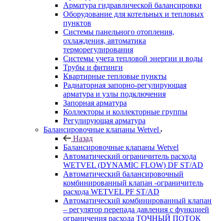
Арматура гидравлической балансировки
Оборудование для котельных и тепловых
пунктов
Системы панельного отопления,
охлаждения, автоматика
терморегулирования
Системы учета тепловой энергии и воды
Трубы и фитинги
Квартирные тепловые пункты
Радиаторная запорно-регулирующая
арматура и узлы подключения
Запорная арматура
Коллекторы и коллекторные группы
Регулирующая арматура
Балансировочные клапаны Wetvel
Назад
Балансировочные клапаны Wetvel
Автоматический ограничитель расхода
WETVEL (DYNAMIC FLOW) DF ST/AD
Автоматический балансировочный
комбинированный клапан -ограничитель
расхода WETVEL PF ST/AD
Автоматический комбинированный клапан
– регулятор перепада давления с функцией
ограничения расхода ТОЧНЫЙ ПОТОК