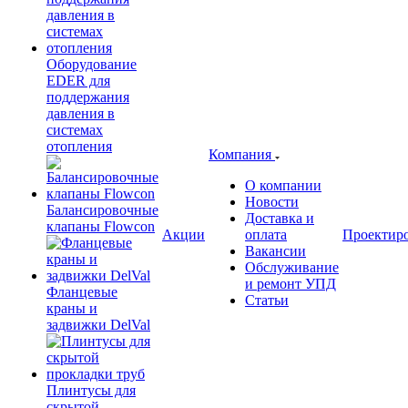
Оборудование
EDER для
поддержания
давления в
системах
отопления
Компания
О компании
Новости
Балансировочные
Доставка и
клапаны Flowcon
Акции
оплата
Проектир
Вакансии
Обслуживание
и ремонт УПД
Фланцевые
Статьи
краны и
задвижки DelVal
Плинтусы для
скрытой