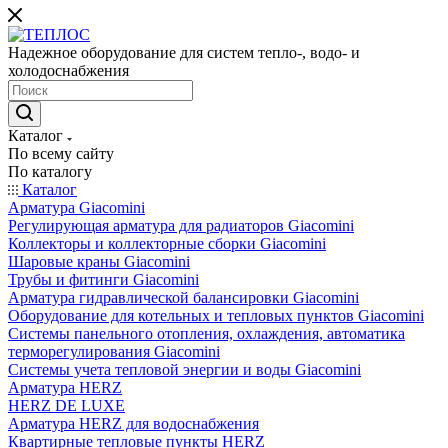
Надежное оборудование для систем тепло-, водо- и
холодоснабжения
Каталог
По всему сайту
По каталогу
Каталог
Арматура Giacomini
Регулирующая арматура для радиаторов Giacomini
Коллекторы и коллекторные сборки Giacomini
Шаровые краны Giacomini
Трубы и фитинги Giacomini
Арматура гидравлической балансировки Giacomini
Оборудование для котельных и тепловых пунктов Giacomini
Системы панельного отопления, охлаждения, автоматика
терморегулирования Giacomini
Системы учета тепловой энергии и воды Giacomini
Арматура HERZ
HERZ DE LUXE
Арматура HERZ для водоснабжения
Квартирные тепловые пункты HERZ