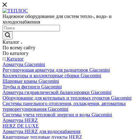
Надежное оборудование для систем тепло-, водо- и
холодоснабжения
Каталог
По всему сайту
По каталогу
Каталог
Арматура Giacomini
Регулирующая арматура для радиаторов Giacomini
Коллекторы и коллекторные сборки Giacomini
Шаровые краны Giacomini
Трубы и фитинги Giacomini
Арматура гидравлической балансировки Giacomini
Оборудование для котельных и тепловых пунктов Giacomini
Системы панельного отопления, охлаждения, автоматика
терморегулирования Giacomini
Системы учета тепловой энергии и воды Giacomini
Арматура HERZ
HERZ DE LUXE
Арматура HERZ для водоснабжения
Квартирные тепловые пункты HERZ