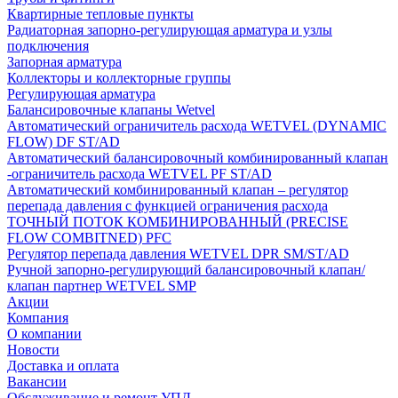
Квартирные тепловые пункты
Радиаторная запорно-регулирующая арматура и узлы
подключения
Запорная арматура
Коллекторы и коллекторные группы
Регулирующая арматура
Балансировочные клапаны Wetvel
Автоматический ограничитель расхода WETVEL (DYNAMIC
FLOW) DF ST/AD
Автоматический балансировочный комбинированный клапан
-ограничитель расхода WETVEL PF ST/AD
Автоматический комбинированный клапан – регулятор
перепада давления с функцией ограничения расхода
ТОЧНЫЙ ПОТОК КОМБИНИРОВАННЫЙ (PRECISE
FLOW COMBIТNED) PFC
Регулятор перепада давления WETVEL DPR SM/ST/AD
Ручной запорно-регулирующий балансировочный клапан/
клапан партнер WETVEL SMP
Акции
Компания
О компании
Новости
Доставка и оплата
Вакансии
Обслуживание и ремонт УПД