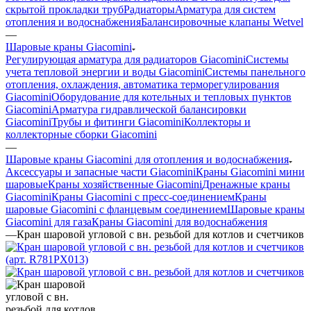
скрытой прокладки труб
Радиаторы
Арматура для систем
отопления и водоснабжения
Балансировочные клапаны Wetvel
—
Шаровые краны Giacomini
Регулирующая арматура для радиаторов Giacomini
Системы
учета тепловой энергии и воды Giacomini
Системы панельного
отопления, охлаждения, автоматика терморегулирования
Giacomini
Оборудование для котельных и тепловых пунктов
Giacomini
Арматура гидравлической балансировки
Giacomini
Трубы и фитинги Giacomini
Коллекторы и
коллекторные сборки Giacomini
—
Шаровые краны Giacomini для отопления и водоснабжения
Аксессуары и запасные части Giacomini
Краны Giacomini мини
шаровые
Краны хозяйственные Giacomini
Дренажные краны
Giacomini
Краны Giacomini с пресс-соединением
Краны
шаровые Giacomini с фланцевым соединением
Шаровые краны
Giacomini для газа
Краны Giacomini для водоснабжения
—
Кран шаровой угловой c вн. резьбой для котлов и счетчиков