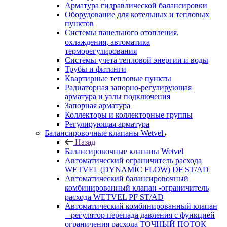
Арматура гидравлической балансировки
Оборудование для котельных и тепловых
пунктов
Системы панельного отопления,
охлаждения, автоматика
терморегулирования
Системы учета тепловой энергии и воды
Трубы и фитинги
Квартирные тепловые пункты
Радиаторная запорно-регулирующая
арматура и узлы подключения
Запорная арматура
Коллекторы и коллекторные группы
Регулирующая арматура
Балансировочные клапаны Wetvel
Назад
Балансировочные клапаны Wetvel
Автоматический ограничитель расхода
WETVEL (DYNAMIC FLOW) DF ST/AD
Автоматический балансировочный
комбинированный клапан -ограничитель
расхода WETVEL PF ST/AD
Автоматический комбинированный клапан
– регулятор перепада давления с функцией
ограничения расхода ТОЧНЫЙ ПОТОК