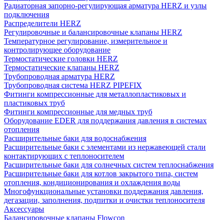
Радиаторная запорно-регулирующая арматура HERZ и узлы
подключения
Распределители HERZ
Регулировочные и балансировочные клапаны HERZ
Температурное регулирование, измерительное и
контролирующее оборудование
Термостатические головки HERZ
Термостатические клапаны HERZ
Трубопроводная арматура HERZ
Трубопроводная система HERZ PIPEFIX
Фитинги компрессионные для металлопластиковых и
пластиковых труб
Фитинги компрессионные для медных труб
Оборудование EDER для поддержания давления в системах
отопления
Расширительные баки для водоснабжения
Расширительные баки с элементами из нержавеющей стали
контактирующих с теплоносителем
Расширительные баки для солнечных систем теплоснабжения
Расширительные баки для котлов закрытого типа, систем
отопления, кондиционирования и охлаждения воды
Многофункциональные установки поддержания давления,
дегазации, заполнения, подпитки и очистки теплоносителя
Аксессуары
Балансировочные клапаны Flowcon