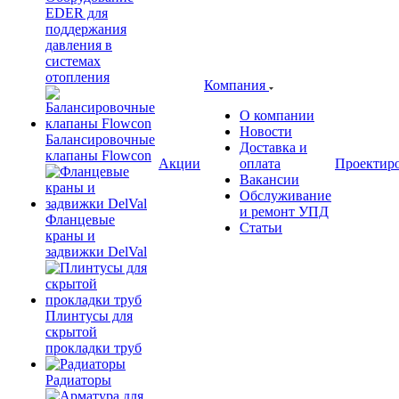
EDER для
поддержания
давления в
системах
отопления
Компания
О компании
Новости
Балансировочные
Доставка и
клапаны Flowcon
Акции
оплата
Проектир
Вакансии
Обслуживание
и ремонт УПД
Фланцевые
Статьи
краны и
задвижки DelVal
Плинтусы для
скрытой
прокладки труб
Радиаторы