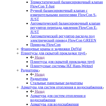
Термостатический балансировочный клапан
FlowСon T-Just
Ручной балансировочный клапан с
измерительными ниппелями FlowСon S-
JUST
Автоматический балансировочный клапан
регулятор перепада давления FlowСon E-
JUST
Автоматический регулятор расхода под
электрический привод FlowСon GREEN
Приводы FlowCon
Фланцевые краны и задвижки DelVal
Плинтусы для скрытой прокладки труб
Назад
Плинтусы для скрытой прокладки труб
Плинтусные системы HZ Hans-Weitzel
Радиаторы
Назад
Радиаторы
Стальные панельные радиаторы
Арматура для систем отопления и водоснабжения
Назад
Арматура для систем отопления и
водоснабжения
Арматура для водоснабжения