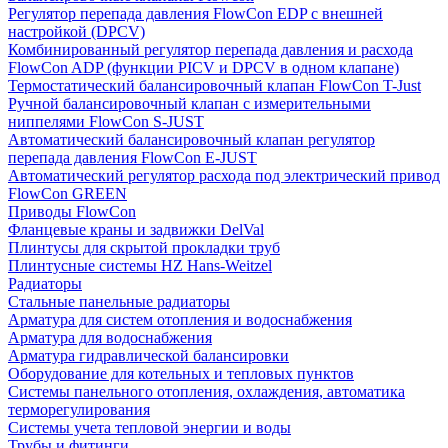
Регулятор перепада давления FlowСon EDP с внешней
настройкой (DPCV)
Комбинированный регулятор перепада давления и расхода
FlowСon ADP (функции PICV и DPCV в одном клапане)
Термостатический балансировочный клапан FlowСon T-Just
Ручной балансировочный клапан с измерительными
ниппелями FlowСon S-JUST
Автоматический балансировочный клапан регулятор
перепада давления FlowСon E-JUST
Автоматический регулятор расхода под электрический привод
FlowСon GREEN
Приводы FlowCon
Фланцевые краны и задвижки DelVal
Плинтусы для скрытой прокладки труб
Плинтусные системы HZ Hans-Weitzel
Радиаторы
Стальные панельные радиаторы
Арматура для систем отопления и водоснабжения
Арматура для водоснабжения
Арматура гидравлической балансировки
Оборудование для котельных и тепловых пунктов
Системы панельного отопления, охлаждения, автоматика
терморегулирования
Системы учета тепловой энергии и воды
Трубы и фитинги