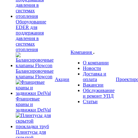
Оборудование
EDER для
поддержания
давления в
системах
отопления
Компания
О компании
Новости
Балансировочные
Доставка и
клапаны Flowcon
Акции
оплата
Проектир
Вакансии
Обслуживание
и ремонт УПД
Фланцевые
Статьи
краны и
задвижки DelVal
Плинтусы для
скрытой