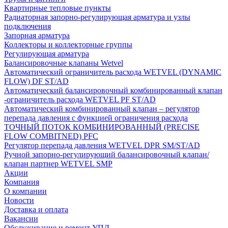
Квартирные тепловые пункты
Радиаторная запорно-регулирующая арматура и узлы
подключения
Запорная арматура
Коллекторы и коллекторные группы
Регулирующая арматура
Балансировочные клапаны Wetvel
Автоматический ограничитель расхода WETVEL (DYNAMIC
FLOW) DF ST/AD
Автоматический балансировочный комбинированный клапан
-ограничитель расхода WETVEL PF ST/AD
Автоматический комбинированный клапан – регулятор
перепада давления с функцией ограничения расхода
ТОЧНЫЙ ПОТОК КОМБИНИРОВАННЫЙ (PRECISE
FLOW COMBIТNED) PFC
Регулятор перепада давления WETVEL DPR SM/ST/AD
Ручной запорно-регулирующий балансировочный клапан/
клапан партнер WETVEL SMP
Акции
Компания
О компании
Новости
Доставка и оплата
Вакансии
Обслуживание и ремонт УПД