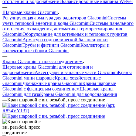
отопления и водоснабжения
Балансировочные клапаны Wetvel
—
Шаровые краны Giacomini
Регулирующая арматура для радиаторов Giacomini
Системы
учета тепловой энергии и воды Giacomini
Системы панельного
отопления, охлаждения, автоматика терморегулирования
Giacomini
Оборудование для котельных и тепловых пунктов
Giacomini
Арматура гидравлической балансировки
Giacomini
Трубы и фитинги Giacomini
Коллекторы и
коллекторные сборки Giacomini
—
Краны Giacomini с пресс-соединением
Шаровые краны Giacomini для отопления и
водоснабжения
Аксессуары и запасные части Giacomini
Краны
Giacomini мини шаровые
Краны хозяйственные
Giacomini
Дренажные краны Giacomini
Краны шаровые
Giacomini с фланцевым соединением
Шаровые краны
Giacomini для газа
Краны Giacomini для водоснабжения
—
Кран шаровой с вн. резьбой, пресс соединение