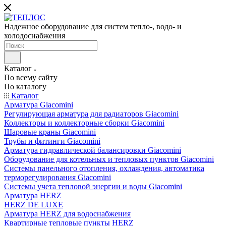
Надежное оборудование для систем тепло-, водо- и
холодоснабжения
Каталог
По всему сайту
По каталогу
Каталог
Арматура Giacomini
Регулирующая арматура для радиаторов Giacomini
Коллекторы и коллекторные сборки Giacomini
Шаровые краны Giacomini
Трубы и фитинги Giacomini
Арматура гидравлической балансировки Giacomini
Оборудование для котельных и тепловых пунктов Giacomini
Системы панельного отопления, охлаждения, автоматика
терморегулирования Giacomini
Системы учета тепловой энергии и воды Giacomini
Арматура HERZ
HERZ DE LUXE
Арматура HERZ для водоснабжения
Квартирные тепловые пункты HERZ