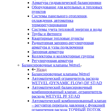
Арматура гидравлической балансировки
Оборудование для котельных и тепловых
пунктов
Системы панельного отопления,
охлаждения, автоматика
терморегулирования
Системы учета тепловой энергии и воды
Трубы и фитинги
Квартирные тепловые пункты
Радиаторная запорно-регулирующая
арматура и узлы подключения
Запорная арматура
Коллекторы и коллекторные группы
Регулирующая арматура
Балансировочные клапаны Wetvel
Назад
Балансировочные клапаны Wetvel
Автоматический ограничитель расхода
WETVEL (DYNAMIC FLOW) DF ST/AD
Автоматический балансировочный
комбинированный клапан -ограничитель
расхода WETVEL PF ST/AD
Автоматический комбинированный клапан
– регулятор перепада давления с функцией
ограничения расхода ТОЧНЫЙ ПОТОК