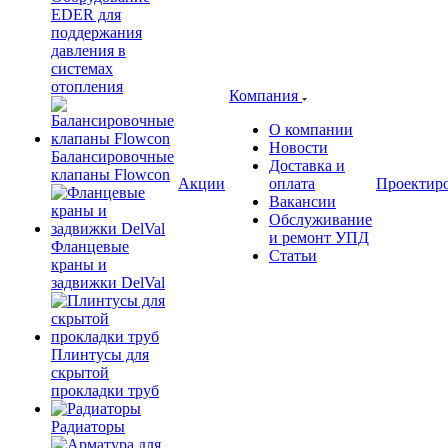
EDER для
поддержания
давления в
системах
отопления
Компания
О компании
Новости
Балансировочные
Доставка и
клапаны Flowcon
Акции
оплата
Проектир
Вакансии
Обслуживание
и ремонт УПД
Фланцевые
Статьи
краны и
задвижки DelVal
Плинтусы для
скрытой
прокладки труб
Радиаторы