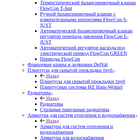
Термостатический балансировочный клапан
FlowСon T-Just
Ручной балансировочный клапан с
измерительными ниппелями FlowСon S-
JUST
Автоматический балансировочный клапан
регулятор перепада давления FlowСon E-
JUST
Автоматический регулятор расхода под
электрический привод FlowСon GREEN
Приводы FlowCon
Фланцевые краны и задвижки DelVal
Плинтусы для скрытой прокладки труб
Назад
Плинтусы для скрытой прокладки труб
Плинтусные системы HZ Hans-Weitzel
Радиаторы
Назад
Радиаторы
Стальные панельные радиаторы
Арматура для систем отопления и водоснабжения
Назад
Арматура для систем отопления и
водоснабжения
Арматура для водоснабжения