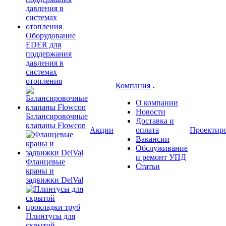
Оборудование
EDER для
поддержания
давления в
системах
отопления
Компания
О компании
Новости
Балансировочные
Доставка и
клапаны Flowcon
Акции
оплата
Проектир
Вакансии
Обслуживание
и ремонт УПД
Фланцевые
Статьи
краны и
задвижки DelVal
Плинтусы для
скрытой