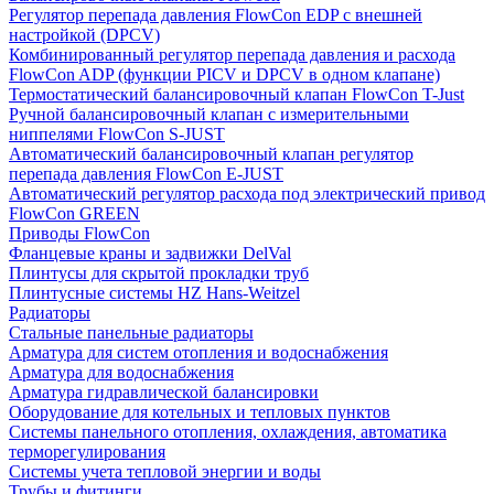
Регулятор перепада давления FlowСon EDP с внешней
настройкой (DPCV)
Комбинированный регулятор перепада давления и расхода
FlowСon ADP (функции PICV и DPCV в одном клапане)
Термостатический балансировочный клапан FlowСon T-Just
Ручной балансировочный клапан с измерительными
ниппелями FlowСon S-JUST
Автоматический балансировочный клапан регулятор
перепада давления FlowСon E-JUST
Автоматический регулятор расхода под электрический привод
FlowСon GREEN
Приводы FlowCon
Фланцевые краны и задвижки DelVal
Плинтусы для скрытой прокладки труб
Плинтусные системы HZ Hans-Weitzel
Радиаторы
Стальные панельные радиаторы
Арматура для систем отопления и водоснабжения
Арматура для водоснабжения
Арматура гидравлической балансировки
Оборудование для котельных и тепловых пунктов
Системы панельного отопления, охлаждения, автоматика
терморегулирования
Системы учета тепловой энергии и воды
Трубы и фитинги