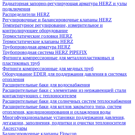
Радиаторная запорно-регулирующая арматура HERZ и узлы
подключения
Распределители HERZ
Регулировочные и балансировочные клапаны HERZ
Температурное регулирование, измерительное и
контролирующее оборудование
Термостатические головки HERZ
Термостатические клапаны HERZ
Трубопроводная арматура HERZ
Трубопроводная система HERZ PIPEFIX
Фитинги компрессионные для металлопластиковых и
пластиковых труб
Фитинги компрессионные для медных труб
Оборудование EDER для поддержания давления в системах
отопления
Расширительные баки для водоснабжения
Расширительные баки с элементами из нержавеющей стали
контактирующих с теплоносителем
Расширительные баки для солнечных систем теплоснабжения
Расширительные баки для котлов закрытого типа, систем
отопления, кондиционирования и охлаждения воды
Многофункциональные установки поддержания давления,
дегазации, заполнения, подпитки и очистки теплоносителя
Аксессуары
Балансировочные клапаны Flowcon