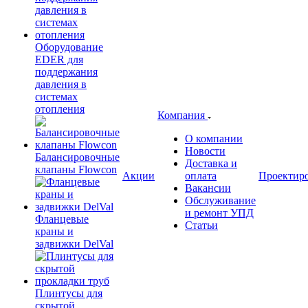
Оборудование
EDER для
поддержания
давления в
системах
отопления
Компания
О компании
Новости
Балансировочные
Доставка и
клапаны Flowcon
Акции
оплата
Проектир
Вакансии
Обслуживание
и ремонт УПД
Фланцевые
Статьи
краны и
задвижки DelVal
Плинтусы для
скрытой