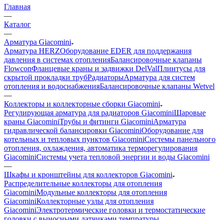
Главная
—
Каталог
—
Арматура Giacomini
Арматура HERZ
Оборудование EDER для поддержания
давления в системах отопления
Балансировочные клапаны
Flowcon
Фланцевые краны и задвижки DelVal
Плинтусы для
скрытой прокладки труб
Радиаторы
Арматура для систем
отопления и водоснабжения
Балансировочные клапаны Wetvel
—
Коллекторы и коллекторные сборки Giacomini
Регулирующая арматура для радиаторов Giacomini
Шаровые
краны Giacomini
Трубы и фитинги Giacomini
Арматура
гидравлической балансировки Giacomini
Оборудование для
котельных и тепловых пунктов Giacomini
Системы панельного
отопления, охлаждения, автоматика терморегулирования
Giacomini
Системы учета тепловой энергии и воды Giacomini
—
Шкафы и кронштейны для коллекторов Giacomini
Распределительные коллекторы для отопления
Giacomini
Модульные коллекторы для отопления
Giacomini
Коллекторные узлы для отопления
Giacomini
Электротермические головки и термостатические
головки с выносными датчиками темпратуры