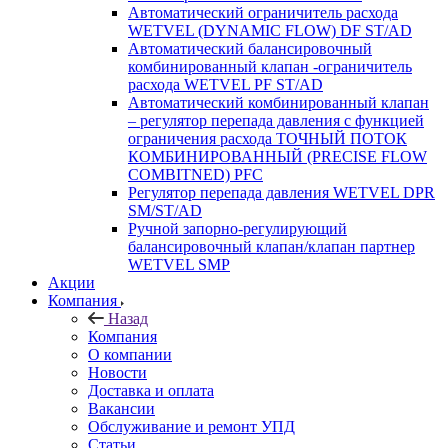
Автоматический ограничитель расхода
WETVEL (DYNAMIC FLOW) DF ST/AD
Автоматический балансировочный
комбинированный клапан -ограничитель
расхода WETVEL PF ST/AD
Автоматический комбинированный клапан
– регулятор перепада давления с функцией
ограничения расхода ТОЧНЫЙ ПОТОК
КОМБИНИРОВАННЫЙ (PRECISE FLOW
COMBIТNED) PFC
Регулятор перепада давления WETVEL DPR
SM/ST/AD
Ручной запорно-регулирующий
балансировочный клапан/клапан партнер
WETVEL SMP
Акции
Компания
Назад
Компания
О компании
Новости
Доставка и оплата
Вакансии
Обслуживание и ремонт УПД
Статьи