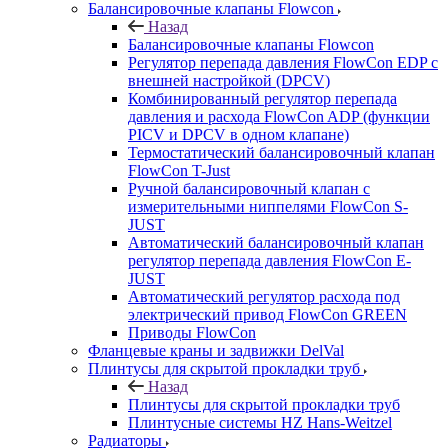
Балансировочные клапаны Flowcon
Назад
Балансировочные клапаны Flowcon
Регулятор перепада давления FlowСon EDP с
внешней настройкой (DPCV)
Комбинированный регулятор перепада
давления и расхода FlowСon ADP (функции
PICV и DPCV в одном клапане)
Термостатический балансировочный клапан
FlowСon T-Just
Ручной балансировочный клапан с
измерительными ниппелями FlowСon S-
JUST
Автоматический балансировочный клапан
регулятор перепада давления FlowСon E-
JUST
Автоматический регулятор расхода под
электрический привод FlowСon GREEN
Приводы FlowCon
Фланцевые краны и задвижки DelVal
Плинтусы для скрытой прокладки труб
Назад
Плинтусы для скрытой прокладки труб
Плинтусные системы HZ Hans-Weitzel
Радиаторы