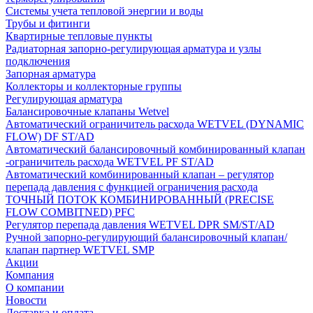
Системы учета тепловой энергии и воды
Трубы и фитинги
Квартирные тепловые пункты
Радиаторная запорно-регулирующая арматура и узлы
подключения
Запорная арматура
Коллекторы и коллекторные группы
Регулирующая арматура
Балансировочные клапаны Wetvel
Автоматический ограничитель расхода WETVEL (DYNAMIC
FLOW) DF ST/AD
Автоматический балансировочный комбинированный клапан
-ограничитель расхода WETVEL PF ST/AD
Автоматический комбинированный клапан – регулятор
перепада давления с функцией ограничения расхода
ТОЧНЫЙ ПОТОК КОМБИНИРОВАННЫЙ (PRECISE
FLOW COMBIТNED) PFC
Регулятор перепада давления WETVEL DPR SM/ST/AD
Ручной запорно-регулирующий балансировочный клапан/
клапан партнер WETVEL SMP
Акции
Компания
О компании
Новости
Доставка и оплата