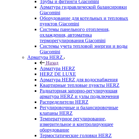
Трубы и фитинги Giacomini
Арматура гидравлической балансировки
Giacomini
Оборудование для котельных и тепловых
пунктов Giacomini
Системы панельного отопления,
охлаждения, автоматика
терморегулирования Giacomini
Системы учета тепловой энергии и воды
Giacomini
Арматура HERZ
Назад
Арматура HERZ
HERZ DE LUXE
Арматура HERZ для водоснабжения
Квартирные тепловые пункты HERZ
Радиаторная запорно-регулирующая
арматура HERZ и узлы подключения
Распределители HERZ
Регулировочные и балансировочные
клапаны HERZ
Температурное регулирование,
измерительное и контролирующее
оборудование
Термостатические головки HERZ