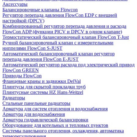
Аксессуары
Балансировочные клапаны Flowcon
Регулятор перепада давления FlowСon EDP с внешней
настройкой (DPCV)
Комбинированный регулятор перепада давления и расхода
FlowСon ADP (функции PICV и DPCV в одном клапане)
Термостатический балансировочный клапан FlowСon T-Just
Ручной балансировочный клапан с измерительными
ниппелями FlowСon S-JUST
Автоматический балансировочный клапан регулятор
перепада давления FlowСon E-JUST
Автоматический регулятор расхода под электрический привод
FlowСon GREEN
Приводы FlowCon
Фланцевые краны и задвижки DelVal
Плинтусы для скрытой прокладки труб
Плинтусные системы HZ Hans-Weitzel
Радиаторы
Стальные панельные радиаторы
Арматура для систем отопления и водоснабжения
Арматура для водоснабжения
Арматура гидравлической балансировки
Оборудование для котельных и тепловых пунктов
Системы панельного отопления, охлаждения, автоматика
терморегулирования