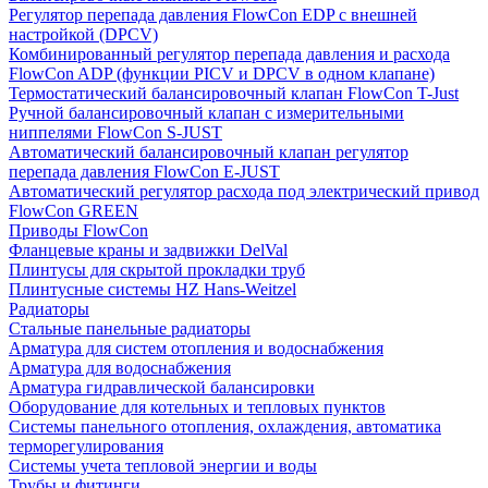
Регулятор перепада давления FlowСon EDP с внешней
настройкой (DPCV)
Комбинированный регулятор перепада давления и расхода
FlowСon ADP (функции PICV и DPCV в одном клапане)
Термостатический балансировочный клапан FlowСon T-Just
Ручной балансировочный клапан с измерительными
ниппелями FlowСon S-JUST
Автоматический балансировочный клапан регулятор
перепада давления FlowСon E-JUST
Автоматический регулятор расхода под электрический привод
FlowСon GREEN
Приводы FlowCon
Фланцевые краны и задвижки DelVal
Плинтусы для скрытой прокладки труб
Плинтусные системы HZ Hans-Weitzel
Радиаторы
Стальные панельные радиаторы
Арматура для систем отопления и водоснабжения
Арматура для водоснабжения
Арматура гидравлической балансировки
Оборудование для котельных и тепловых пунктов
Системы панельного отопления, охлаждения, автоматика
терморегулирования
Системы учета тепловой энергии и воды
Трубы и фитинги