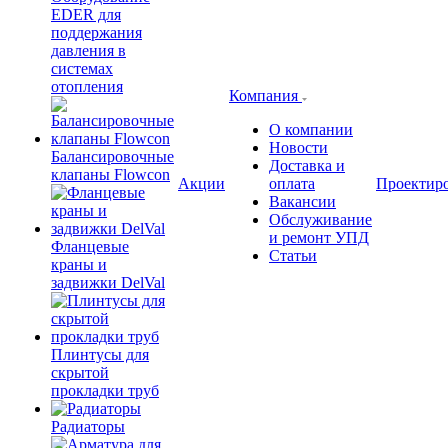
EDER для
поддержания
давления в
системах
отопления
Компания
О компании
Новости
Балансировочные
Доставка и
клапаны Flowcon
Акции
оплата
Проектир
Вакансии
Обслуживание
и ремонт УПД
Фланцевые
Статьи
краны и
задвижки DelVal
Плинтусы для
скрытой
прокладки труб
Радиаторы