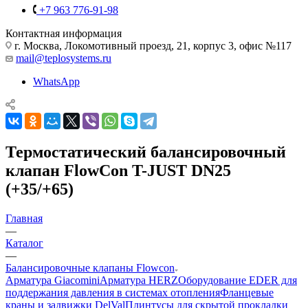
+7 963 776-91-98
Контактная информация
г. Москва, Локомотивный проезд, 21, корпус 3, офис №117
mail@teplosystems.ru
WhatsApp
Термостатический балансировочный
клапан FlowСon T-JUST DN25
(+35/+65)
Главная
—
Каталог
—
Балансировочные клапаны Flowcon
Арматура Giacomini
Арматура HERZ
Оборудование EDER для
поддержания давления в системах отопления
Фланцевые
краны и задвижки DelVal
Плинтусы для скрытой прокладки