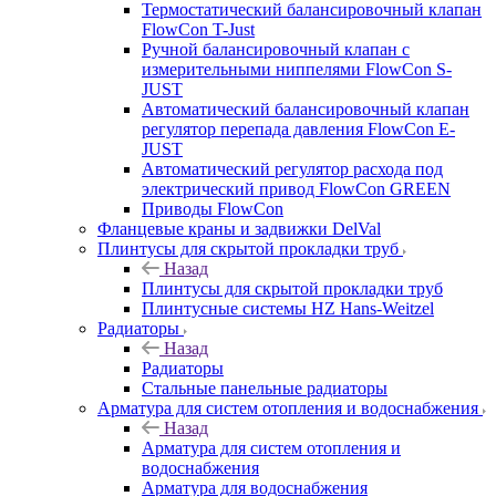
Термостатический балансировочный клапан
FlowСon T-Just
Ручной балансировочный клапан с
измерительными ниппелями FlowСon S-
JUST
Автоматический балансировочный клапан
регулятор перепада давления FlowСon E-
JUST
Автоматический регулятор расхода под
электрический привод FlowСon GREEN
Приводы FlowCon
Фланцевые краны и задвижки DelVal
Плинтусы для скрытой прокладки труб
Назад
Плинтусы для скрытой прокладки труб
Плинтусные системы HZ Hans-Weitzel
Радиаторы
Назад
Радиаторы
Стальные панельные радиаторы
Арматура для систем отопления и водоснабжения
Назад
Арматура для систем отопления и
водоснабжения
Арматура для водоснабжения