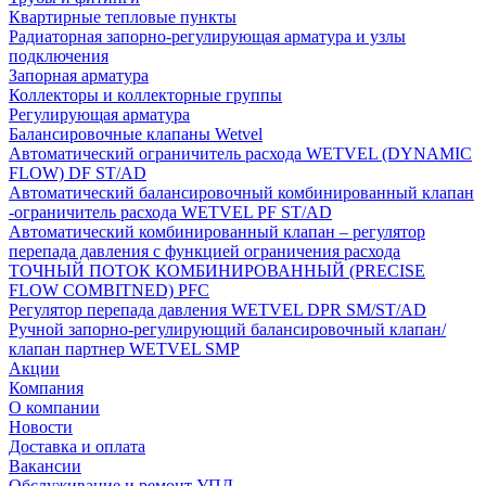
Квартирные тепловые пункты
Радиаторная запорно-регулирующая арматура и узлы
подключения
Запорная арматура
Коллекторы и коллекторные группы
Регулирующая арматура
Балансировочные клапаны Wetvel
Автоматический ограничитель расхода WETVEL (DYNAMIC
FLOW) DF ST/AD
Автоматический балансировочный комбинированный клапан
-ограничитель расхода WETVEL PF ST/AD
Автоматический комбинированный клапан – регулятор
перепада давления с функцией ограничения расхода
ТОЧНЫЙ ПОТОК КОМБИНИРОВАННЫЙ (PRECISE
FLOW COMBIТNED) PFC
Регулятор перепада давления WETVEL DPR SM/ST/AD
Ручной запорно-регулирующий балансировочный клапан/
клапан партнер WETVEL SMP
Акции
Компания
О компании
Новости
Доставка и оплата
Вакансии
Обслуживание и ремонт УПД