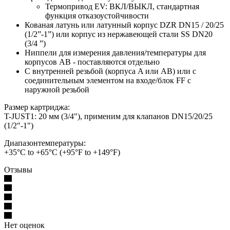
Термопривод EV: ВКЛ/ВЫКЛ, стандартная
функция отказоустойчивости
Кованая латунь или латунный корпус DZR DN15 / 20/25
(1/2”-1”) или корпус из нержавеющей стали SS DN20
(3/4 ”)
Ниппели для измерения давления/температуры для
корпусов AB - поставляются отдельно
С внутренней резьбой (корпуса A или AB) или с
соединительным элементом на входе/блок FF с
наружной резьбой
Размер картриджа:
T-JUST1: 20 мм (3/4"), применим для клапанов DN15/20/25
(1/2"-1")
Диапазонтемпературы:
+35°C to +65°C (+95°F to +149°F)
Отзывы
Нет оценок