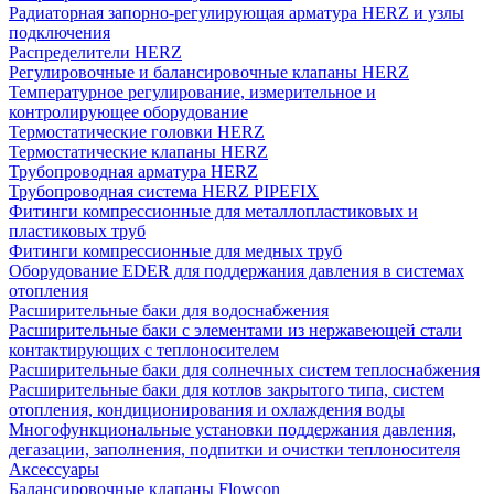
Радиаторная запорно-регулирующая арматура HERZ и узлы
подключения
Распределители HERZ
Регулировочные и балансировочные клапаны HERZ
Температурное регулирование, измерительное и
контролирующее оборудование
Термостатические головки HERZ
Термостатические клапаны HERZ
Трубопроводная арматура HERZ
Трубопроводная система HERZ PIPEFIX
Фитинги компрессионные для металлопластиковых и
пластиковых труб
Фитинги компрессионные для медных труб
Оборудование EDER для поддержания давления в системах
отопления
Расширительные баки для водоснабжения
Расширительные баки с элементами из нержавеющей стали
контактирующих с теплоносителем
Расширительные баки для солнечных систем теплоснабжения
Расширительные баки для котлов закрытого типа, систем
отопления, кондиционирования и охлаждения воды
Многофункциональные установки поддержания давления,
дегазации, заполнения, подпитки и очистки теплоносителя
Аксессуары
Балансировочные клапаны Flowcon