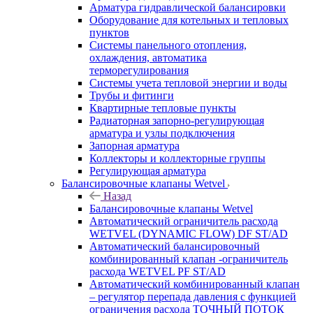
Арматура гидравлической балансировки
Оборудование для котельных и тепловых
пунктов
Системы панельного отопления,
охлаждения, автоматика
терморегулирования
Системы учета тепловой энергии и воды
Трубы и фитинги
Квартирные тепловые пункты
Радиаторная запорно-регулирующая
арматура и узлы подключения
Запорная арматура
Коллекторы и коллекторные группы
Регулирующая арматура
Балансировочные клапаны Wetvel
Назад
Балансировочные клапаны Wetvel
Автоматический ограничитель расхода
WETVEL (DYNAMIC FLOW) DF ST/AD
Автоматический балансировочный
комбинированный клапан -ограничитель
расхода WETVEL PF ST/AD
Автоматический комбинированный клапан
– регулятор перепада давления с функцией
ограничения расхода ТОЧНЫЙ ПОТОК