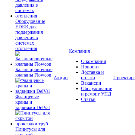
Оборудование
EDER для
поддержания
давления в
системах
отопления
Компания
О компании
Новости
Балансировочные
Доставка и
клапаны Flowcon
Акции
оплата
Проектир
Вакансии
Обслуживание
и ремонт УПД
Фланцевые
Статьи
краны и
задвижки DelVal
Плинтусы для
скрытой