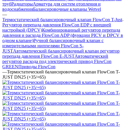
труб
Радиаторы
Арматура для систем отопления и
водоснабжения
Балансировочные клапаны Wetvel
—
Термостатический балансировочный клапан FlowСon T-Just
Регулятор перепада давления FlowСon EDP с внешней
настройкой (DPCV)
Комбинированный регулятор перепада
давления и расхода FlowСon ADP (функции PICV и DPCV в
одном клапане)
Ручной балансировочный клапан с
измерительными ниппелями FlowСon S-
JUST
Автоматический балансировочный клапан регулятор
перепада давления FlowСon E-JUST
Автоматический
регулятор расхода под электрический привод FlowСon
GREEN
Приводы FlowCon
—
Термостатический балансировочный клапан FlowСon T-
JUST DN25 (+35/+65)