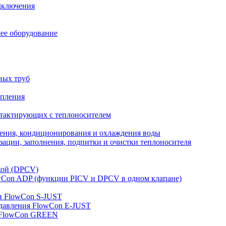
дключения
ее оборудование
вых труб
опления
нтактирующих с теплоносителем
ления, кондиционирования и охлаждения воды
ации, заполнения, подпитки и очистки теплоносителя
кой (DPCV)
owСon ADP (функции PICV и DPCV в одном клапане)
и FlowСon S-JUST
 давления FlowСon E-JUST
д FlowСon GREEN