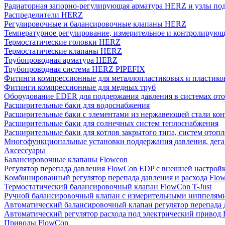
Радиаторная запорно-регулирующая арматура HERZ и узлы по
Распределители HERZ
Регулировочные и балансировочные клапаны HERZ
Температурное регулирование, измерительное и контролирующ
Термостатические головки HERZ
Термостатические клапаны HERZ
Трубопроводная арматура HERZ
Трубопроводная система HERZ PIPEFIX
Фитинги компрессионные для металлопластиковых и пластико
Фитинги компрессионные для медных труб
Оборудование EDER для поддержания давления в системах от
Расширительные баки для водоснабжения
Расширительные баки с элементами из нержавеющей стали ко
Расширительные баки для солнечных систем теплоснабжения
Расширительные баки для котлов закрытого типа, систем отоп
Многофункциональные установки поддержания давления, дегаз
Аксессуары
Балансировочные клапаны Flowcon
Регулятор перепада давления FlowСon EDP с внешней настрой
Комбинированный регулятор перепада давления и расхода Fl
Термостатический балансировочный клапан FlowСon T-Just
Ручной балансировочный клапан с измерительными ниппелям
Автоматический балансировочный клапан регулятор перепада
Автоматический регулятор расхода под электрический приво
Приводы FlowCon