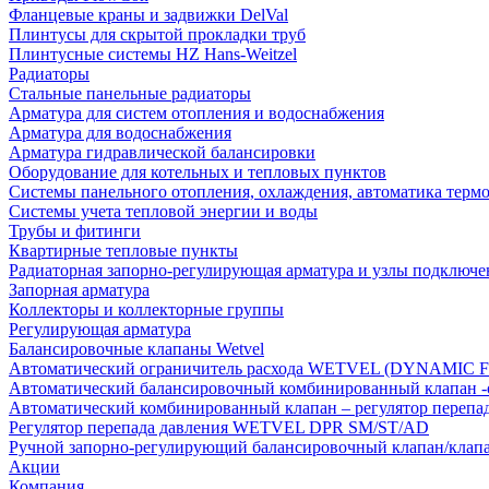
Фланцевые краны и задвижки DelVal
Плинтусы для скрытой прокладки труб
Плинтусные системы HZ Hans-Weitzel
Радиаторы
Стальные панельные радиаторы
Арматура для систем отопления и водоснабжения
Арматура для водоснабжения
Арматура гидравлической балансировки
Оборудование для котельных и тепловых пунктов
Системы панельного отопления, охлаждения, автоматика терм
Системы учета тепловой энергии и воды
Трубы и фитинги
Квартирные тепловые пункты
Радиаторная запорно-регулирующая арматура и узлы подключе
Запорная арматура
Коллекторы и коллекторные группы
Регулирующая арматура
Балансировочные клапаны Wetvel
Автоматический ограничитель расхода WETVEL (DYNAMIC 
Автоматический балансировочный комбинированный клапан 
Автоматический комбинированный клапан – регулятор п
Регулятор перепада давления WETVEL DPR SM/ST/AD
Ручной запорно-регулирующий балансировочный клапан/кла
Акции
Компания