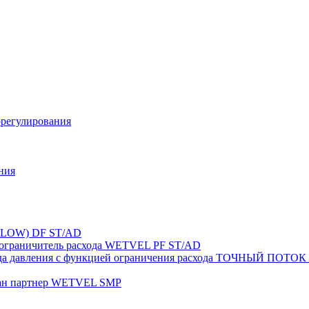
орегулирования
ния
FLOW) DF ST/AD
-ограничитель расхода WETVEL PF ST/AD
ерепада давления с функцией ограничения расхода ТОЧНЫ
пан партнер WETVEL SMP