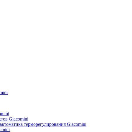
mini
omini
тов Giacomini
автоматика терморегулирования Giacomini
omini